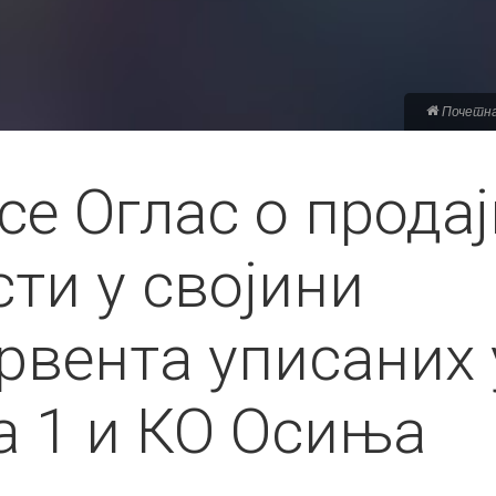
Почетн
е Оглас о продај
ти у својини
рвента уписаних 
а 1 и КО Осиња