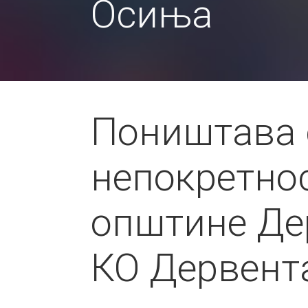
Осиња
Поништава с
непокретнос
општине Де
КО Дервент