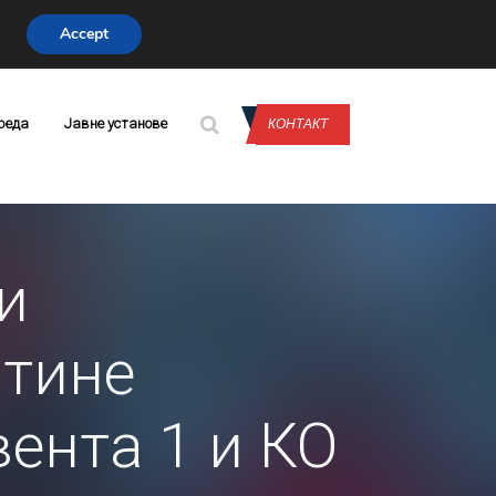
Accept
CONTACT US
реда
Јавне установе
КОНТАКТ
и
штине
ента 1 и КО