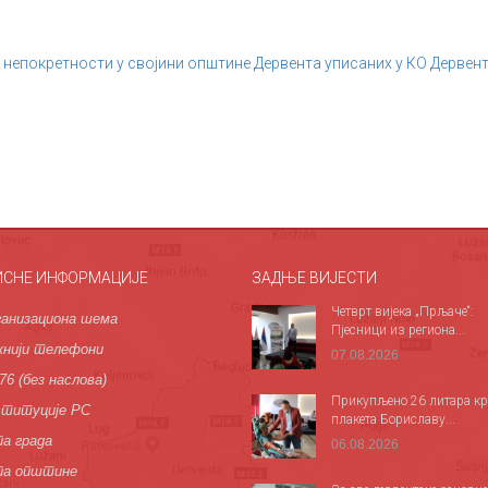
 непокретности у својини општине Дервента уписаних у КО Дервент
ИСНЕ ИНФОРМАЦИЈЕ
ЗАДЊЕ ВИЈЕСТИ
Четврт вијека „Прљаче“:
анизациона шема
Пјесници из региона...
нији телефони
07.08.2026
76 (без наслова)
Прикупљено 26 литара кр
титуције РС
плакета Бориславу...
а града
06.08.2026
па општине