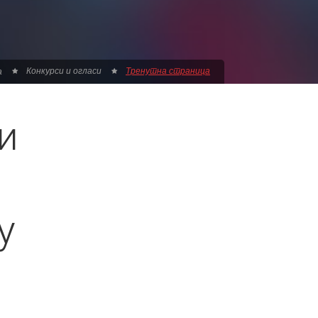
Конкурси и огласи
Тренутна страница
а
и
у