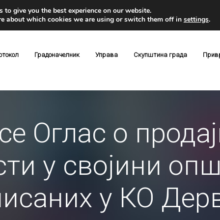
 to give you the best experience on our website.
re about which cookies we are using or switch them off in
settings
.
отокол
Градоначелник
Управа
Скупштина града
Прив
е Оглас о продај
ти у својини оп
исаних у КО Дерв