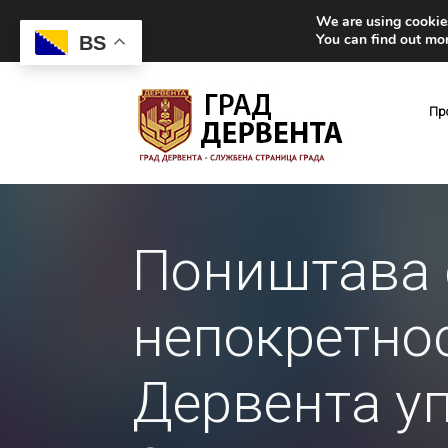
We are using cookies
You can find out mo
BS
Пр
Поништава с
непокретнос
Дервента уп