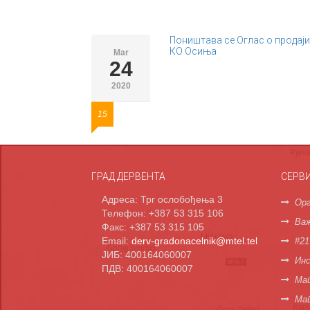
Поништава се Оглас о продаји
КО Осиња
Mar
24
2020
15
ГРАД ДЕРВЕНТА
СЕРВ
Адреса: Трг ослобођења 3
Орг
Телефон: +387 53 315 106
Важ
Факс: +387 53 315 105
Email:
derv-gradonacelnik@mtel.tel
#21
ЈИБ: 400164060007
Инс
ПДВ: 400164060007
Мап
Ма