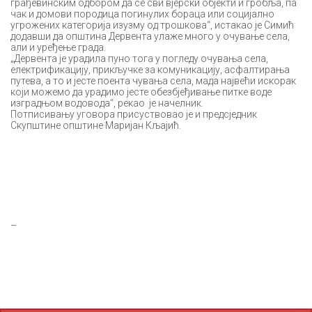
грађевинским одбором да се сви вјерски објекти и гробља, па
чак и домови породица погинулих бораца или социјално
угрожених категорија изузму од трошкова“, истакао је Симић
додавши да општина Дервента улаже много у очување села,
али и уређење града.
„Дервента је урадила пуно тога у погледу очувања села,
електрификацију, прикључке за комуникацију, асфалтирања
путева, а то и јесте поента чувања села, мада највећи искорак
који можемо да урадимо јесте обезбјеђивање питке воде
изградњом водовода“, рекао је начелник.
Потписивању уговора присуствовао је и предсједник
Скупштине општине Маријан Кљајић.
–