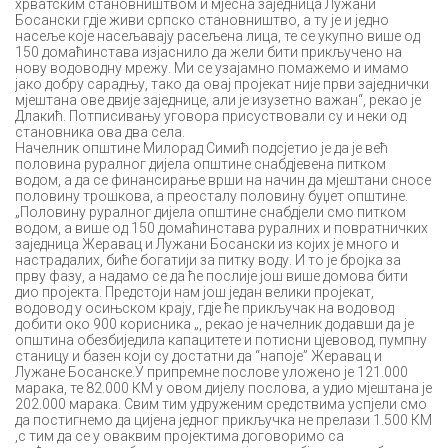
хрватским становништвом и мјесна заједница Лужани
Босански гдје живи српско становништво, а ту је и једно
насеље које насељавају расељена лица, те се укупно више од
150 домаћинстава изјаснило да жели бити прикључено на
нову водоводну мрежу. Ми се узајамно помажемо и имамо
јако добру сарадњу, тако да овај пројекат није први заједнички
мјештана ове двије заједнице, али је изузетно важан“, рекао је
Длакић. Потписивању уговора присуствовали су и неки од
становника ова два села.
Начелник општине Милорад Симић подсјетио је да је већ
половина руралног дијела општине снабдјевена питком
водом, а да се финансирање врши на начин да мјештани сносе
половину трошкова, а преосталу половину буџет општине.
„Половину руралног дијела општине снабдјели смо питком
водом, а више од 150 домаћинстава руралних и повратничких
заједница Жеравац и Лужани Босански из којих је много и
настрадалих, биће богатији за питку воду. И то је бројка за
прву фазу, а надамо се да ће послије још више домова бити
дио пројекта. Предстоји нам још један велики пројекат,
водовод у осињском крају, гдје ће прикључак на водовод
добити око 900 корисника „, рекао је начелник додавши да је
општина обезбиједила капацитете и потисни цјевовод, пумпну
станицу и базен који су достатни да “напоје” Жеравац и
Лужане Босанске.У припремне послове уложено је 121.000
марака, те 82.000 КМ у овом дијелу послова, а удио мјештана је
202.000 марака. Свим тим удруженим средствима успјели смо
да постигнемо да цијена једног прикључка не прелази 1.500 КМ
,с тим да се у оваквим пројектима договоримо са