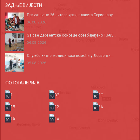
ЗАДЊЕ ВИЈЕСТИ
Прикупљено 26 литара крви, плакета Бориславу...
06.08.2026
За све дервентске основце обезбијеђено 1.685...
06.08.2026
Служба хитне медицинске помоћи у Дервенти...
05.08.2026
ФОТОГАЛЕРИЈА
10
10
10
10
10
10
10
10