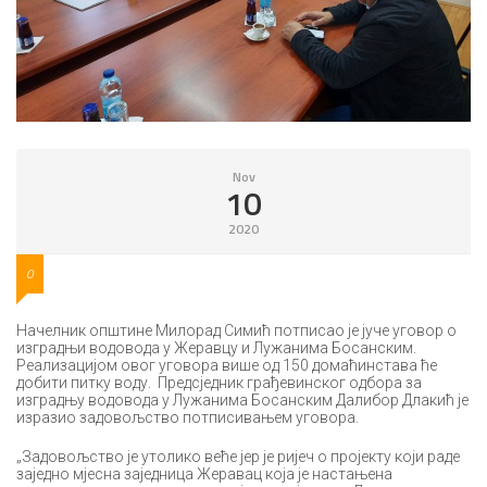
Nov
10
2020
0
Начелник општине Милорад Симић потписао је јуче уговор о
изградњи водовода у Жеравцу и Лужанима Босанским.
Реализацијом овог уговора више од 150 домаћинстава ће
добити питку воду. Предсједник грађевинског одбора за
изградњу водовода у Лужанима Босанским Далибор Длакић је
изразио задовољство потписивањем уговора.
„Задовољство је утолико веће јер је ријеч о пројекту који раде
заједно мјесна заједница Жеравац која је настањена