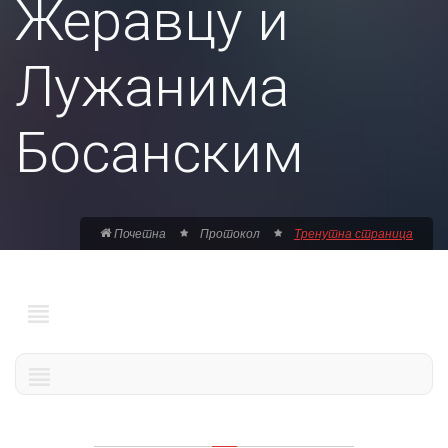
Жеравцу и
Лужанима
Босанским
Почетна
Протокол
Тренутна страница