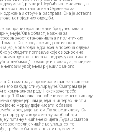
документ“, рекла је Шербићева те навела да
станка са представницима Одјељења за
ти одржана и стручна расправа. Она је истакла
штовање појединих одредби.
е расправи одазвао мали број учесника и
 примјењује.“Ова област је важна за
тересованост становништва и политичких
 Томаш . Он је предложио да се из овог
а јер је ове године донесена посебна одлука
ебно ускладити поглавље које се односи на
ловима држања паса на подручју општине и
ућни љубимац“. Томаш је истакао да је вријеме
и се његовим увођењем ријешило много
аш .Он сматра да прописане казне за кршење
е него да буду стимулирајуће.“Сматрам да је
 о комуналном реду .Неке казне треба
ље је 100 марака наплаћене казне него хиљаду
ња одлуке јер нам је једини интерес чист и
а се јасно морају дефинисати обавезе
смећа и раздвајања смећа за рециклажу. Он
ца поред пута које ометају саобраћај и
 је у питању чишћење снијега ,Ђураш сматра
ротоара послије чишћења улица јер то
ође, требало би постављати подземне