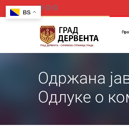
BS
Про
Одржана јав
Одлуке о к