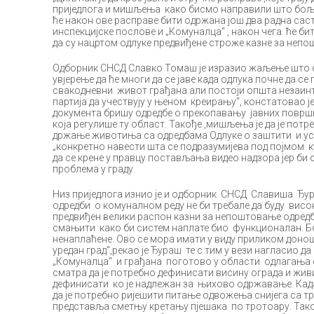
приједлога и мишљења како бисмо направили што бољи 
ће након ове расправе бити одржана још два радна са
инспекцијске послове и „Комуналца“ , након чега ће би
да су нацртом одлуке предвиђене строже казне за непо
Одборник СНСД Славко Томаш је изразио жаљење што с
увјерење да ће многи да се јаве када одлука почне да се
свакодневни живот грађана али постоји општа незаин
партија да учествују у њеном креирању“, констатовао је
документа бришу одредбе о прекопавању јавних површин
која регулише ту област. Такође ,мишљења је да је потр
држање животиња са одредбама Одлуке о заштити и ус
„конкретно навести шта се подразумијева под појмом к
да се крене у правцу постављања видео надзора јер б
проблема у граду.
Низ приједлога изнио је и одборник СНСД Славиша Ђур
одредби о комуналном реду не би требале да буду висок
предвиђен велики распон казни за непоштовање одредби
смањити како би систем наплате био функционалан. Бо
ненаплаћене. Ово се мора имати у виду приликом доноше
уредан град“,рекао је Ђураш те с тим у вези нагласио д
„Комуналца“ и грађана поготово у области одлагања 
сматра да је потребно дефинисати висину ограда и живи
дефинисати ко је надлежан за њихово одржавање. Када
да је потребно ријешити питање одвожења снијега са т
представља сметњу кретању пјешака по тротоару. Так