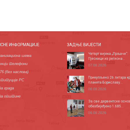
ИСНЕ ИНФОРМАЦИЈЕ
ЗАДЊЕ ВИЈЕСТИ
Четврт вијека „Прљаче“:
анизациона шема
Пјесници из региона...
нији телефони
07.08.2026
76 (без наслова)
Прикупљено 26 литара кр
титуције РС
плакета Бориславу...
а града
06.08.2026
па општине
За све дервентске осно
обезбијеђено 1.685...
06.08.2026