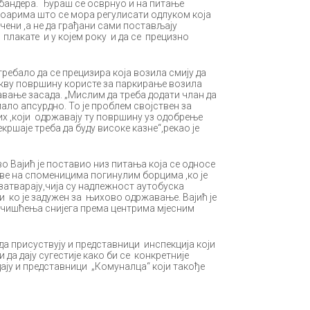
бандера. Ђураш се осврнуо и на питање
арима што се мора регулисати одлуком која
чени ,а не да грађани сами постављају
плакате и у којем року и да се прецизно
ребало да се прецизира која возила смију да
такву површину користе за паркирање возила
авање засада. „Мислим да треба додати члан да
ало апсурдно. То је проблем својствен за
х ,који одржавају ту површину уз одобрење
кршаје треба да буду високе казне“,рекао је
о Вајић је поставио низ питања која се односе
е на споменицима погинулим борцима ,ко је
атварају,чија су надлежност аутобуска
 и ко је задужен за њихово одржавање. Вајић је
е чишћења снијега према центрима мјесним
 да присуствују и представници инспекција који
 да дају сугестије како би се конкретније
дају и представници „Комуналца“ који такође