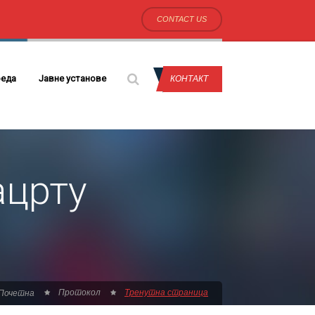
CONTACT US
еда
Јавне установе
КОНТАКТ
ацрту
Протокол
Тренутна страница
Почетна