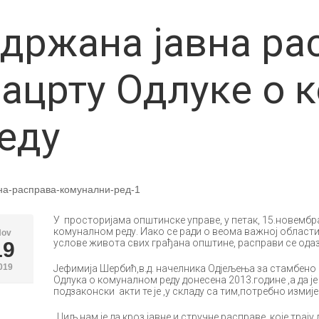
држана јавна ра
ацрту Одлуке о 
еду
У просторијама општинске управе, у петак, 15.новембра
комуналном реду. Иако се ради о веома важној области 
Nov
услове живота свих грађана општине, расправи се одаз
19
019
Јефимија Шербић,в.д. начелника Одјељења за стамбено к
Одлука о комуналном реду донесена 2013.године ,а да је
подзаконски акти те је ,у складу са тим,потребно измиј
„Циљ нам је да кроз јавне и стручне расправе ,које тра