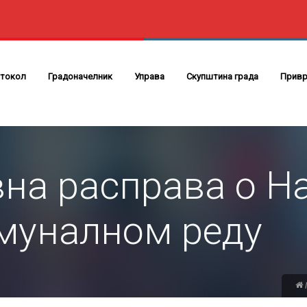
токол
Градоначелник
Управа
Скупштина града
Привр
на расправа о Н
омуналном реду