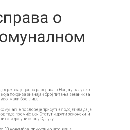
справа о
комуналном
,одржана је јавна расправа о Нацрту одлуке о
која покрива значајан број питања везаних за
вао мали број лица.
омуналне послове је присутне подсјетила да је
 од тада промијењен Статут и други законски и
енити и допунити ову Одлуку.
ју до 30.новембра прикупимо што више