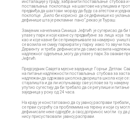
инсталације у граду, забранити постављање стубова и 
постављања поклопаца на шахтове на улицама и трото
предвиђа да шахтови морају да буду са атестом и уједна
поклопце. „Било би корисно да се дефинише ко уклања 
дефинише шта је рекламни пано“,рекао је Ђураш.
Замјеник начелника Синиша Јефтић је сугерисао да би т
улазе у парк и које казне су предвиђене за лица која 
као и које казне би се примјењивале за намјерно уништ
се возила не смију паркирати у парку иако то звучи пом
Дервенту и треба дефинисати да само возила надлежни
надлежног одјељења ,могу да улазе у парк.За овакве пре
Јефтић.
Предсједник Савјета мјесне заједнице Горњи Детлак Сав
на питање надлежности постављања стубова за застав
надлежан да одржава школска дворишта школа које се з
стајалишта и да ли испуњавају све услове за ту намјену
упутио сугестију да би требало да се регулише и питањ
заједница у року од 24 часа.
На крају је констатовано да су јавној расправи требали
се први сусрећу са проблемима на терену и који су могли
дефинисале неке одредбе ,а свој допринос могли су да 
нису присуствовали јавној расправи.