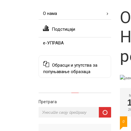
О
О нама
Подстицаји
Н
е-УПРАВА
р
Обрасци и упутства за
попуњавање образаца
Претрага
2
0