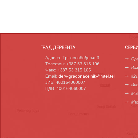
ГРАД ДЕРВЕНТА
СЕРВ
Адреса: Трг ослобођења 3
Орг
Телефон: +387 53 315 106
Важ
Факс: +387 53 315 105
Email:
derv-gradonacelnik@mtel.tel
#21
ЈИБ: 400164060007
Инс
ПДВ: 400164060007
Мап
Ма