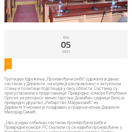
Mar
05
2021
0
Групација Удружења „Произвођачи рибе“ одржала је данас
састанак у Дервенти , на којем је расправљано о актуелном
стању и политици подстицаја у овој области. Састанку су
присуствовали и представници Привредне коморе Републике
Српске из ресорног министарства .Домаћин сједнице било је
привредно друштво „Рибарство Марјановић“ из
Дервенте.Учеснике је поздравио и градоначелник Дервенте
Милорад Симић .
„Ово је један озбиљан састанак произвођача рибе и
Привредне коморе РС.Окупили су се највећи произвођачи у