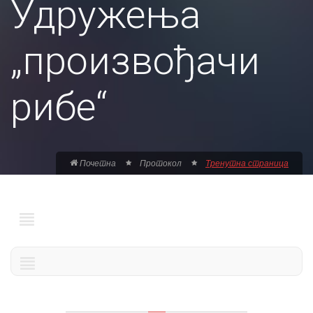
Удружења
„произвођачи
рибе“
Почетна
Протокол
Тренутна страница