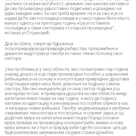
,уколико се укаже могућност, уважимо све њихове захтјеве и
да ову производњу једноставно подигнемо и доведемо на
један завидни ниво.За све треба вријеме па и за ово и ја се
надам да ће ове посљедице ковида и у овој години бити нешто
мање у односу на претходну годину која је оставила
посљедице у свим секторима сточарске производње“,
истакао је Стојановић.
Драган Шепа, секретар Удружења
пољопривреде,водопривреде,рибарства, прехрамбене и
дуванске индустрије је такође истакао тежак положај овог
сектора.
„Низ проблема је у овој области, ако посматрамо пар година
уназад ,дошло је и до пада производње посебно у шаранским
рибњацима,а на основу и консултација привредних друштава
подстицајне мјере нису биле довољне за подршку самом
сектору, Ми смо иницирали да се овај сектор подржи још
значајније те смо и привредна друштва из ове области имају
капиталне инвестиције за ову годину и могу да поднесу
захтјеве за адаптацију и реновирање постојећих објеката као
и изградњу нових рибњака .Такође, модернизација и увођење
савремених технологија и постројења и опреме једна је од
додатних мјера за капиталне инвестиције.Поред основне
мјере,премија за производњу конзумне рибе, имамо и нову
мјеру везано за откуп и прераду рибе гдје ће основни циљ да
буде реализован увезивањем са једне стране домаћих