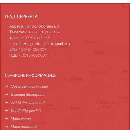
ГРАД ДЕРВЕНТА
Адреса: Трг ослобођења 3
Телефон: +387 53 315 106
Факс: +387 53 315 105
Email:
derv-gradonacelnik@mtel.tel
ЈИБ: 400164060007
ПДВ: 400164060007
СЕРВИСНЕ ИНФОРМАЦИЈЕ
Организациона шема
Важнији телефони
#2176 (без наслова)
Институције РС
Мапа града
Мапа општине