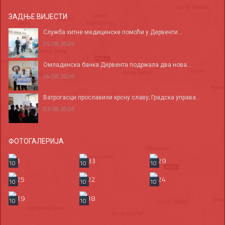
ЗАДЊЕ ВИЈЕСТИ
Служба хитне медицинске помоћи у Дервенти...
05.08.2026
Омладинска банка Дервента подржала два нова...
04.08.2026
Ватрогасци прославили крсну славу; Градска управа...
03.08.2026
ФОТОГАЛЕРИЈА
10
10
10
10
10
10
10
10