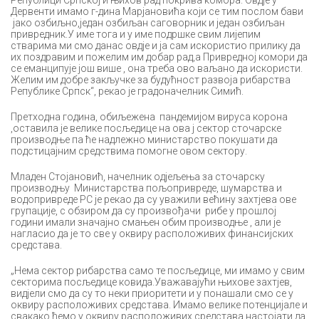
Републици Српској и њихов рад покрива комора. Овдје у
Дервенти имамо г-дина Марјановића који се тим послом бави
јако озбиљно,један озбиљан саговорник и један озбиљан
привредник.У име тога и у име подршке свим лијепим
стварима ми смо данас овдје и ја сам искористио прилику да
их поздравим и пожелим им добар рад,а Привредној комори да
се еманципује још више , она треба ово ваљано да искористи.
Желим им добре закључке за будућност развоја рибарства
Републике Српск“, рекао је градоначелник Симић.
Претходна година, обиљежена пандемијом вируса корона
,оставила је велике посљедице на ова ј сектор сточарске
производње па ће надлежно министарство покушати да
подстицајним средствима помогне овом сектору.
Младен Стојановић, начелник одјељења за сточарску
производњу Министарства пољопривреде, шумарства и
водопривреде РС је рекао да су уважили већину захтјева ове
групације, с обзиром да су произвођачи рибе у прошлој
години имали значајно смањен обим производње , али је
нагласио да је то све у оквиру расположивих финансијских
средстава.
„Нема сектор рибарства само те посљедице, ми имамо у свим
секторима посљедице ковида.Уважавајући њихове захтјев,
видјели смо да су то неки приоритети и у понашали смо се у
оквиру расположивих средстава. Имамо велике потенцијале и
свакако ћемо у оквиру расположивих средстава настојати да