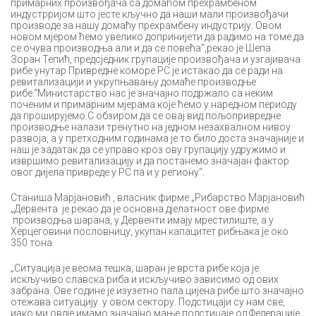
примарних произвођача са домаћом прехрамбеном
индустрријом што јесте кључно да наши мали произвођачи
производе за нашу домаћу прехрамбену индустрију. Овом
новом мјером ћемо увелико допринијети да радимо на томе да
се очува производња али и да се повећа“,рекао је Шепа .
Зоран Тепић, предсједник групације произвођача и узгајивача
рибе унутар Привредне коморе РС је истакао да се ради на
ревитализацији и укрупњавању домаће производње
рибе.“Министарство нас је значајно подржало са неким
поченим и примарним мјерама које ћемо у наредном периоду
да проширујемо.С обзиром да се овај вид пољопривредне
производње налази тренутно на једном незахвалном нивоу
развоја, а у претходним годинама је то било доста значајније и
наш је задатак да се управо кроз ову групацију удружимо и
извршимо ревитализацију и да постанемо значајан фактор
овог дијела привреде у РС па и у региону“.
Станиша Марјановић , власник фирме „Рибарство Марјановић
„Дервента је рекао да је основна дјелатност ове фирме
производња шарана, у Дервенти имају мрестилиште, а у
Херцеговини пословницу, укупан капацитет рибњака је око
350 тона.
„Ситуација је веома тешка, шаран је врста рибе која је
искључиво славска риба и искључиво зависимо од ових
забрана. Ове године је изузетно пала цијена рибе што значајно
отежава ситуацију у овом сектору. Подстицаји су нам све,
иако ми овдје имамо значајно мање подстицаје од Федерације