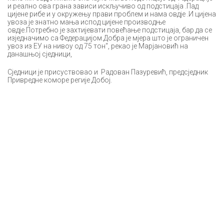
и реално ова грана зависи искључиво од подстицаја .Пад
цијене рибе и у окружењу прави проблем и нама овдје .И цијена
увоза је знатно мања испод цијене производње
овдје.Потребно је захтијевати повећање подстицаја, бар да се
изједначимо са Федерацијом.Добра је мјера што је ограничен
увоз из ЕУ на нивоу од 75 тон“, рекао је Марјановић на
данашњој сједници,
Сједници је присуствовао и Радован Пазуревић, предсједник
Привредне коморе регије Добој.