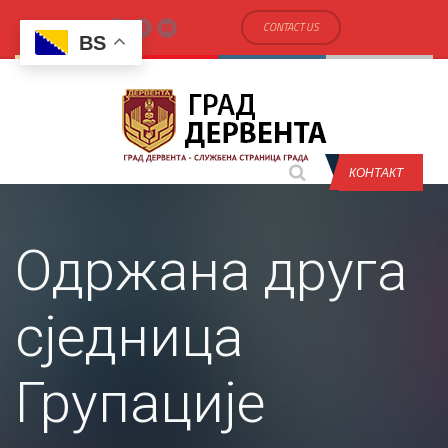
CONTACT US
BS
КОНТАКТ
Одржана друга
сједница
Групације