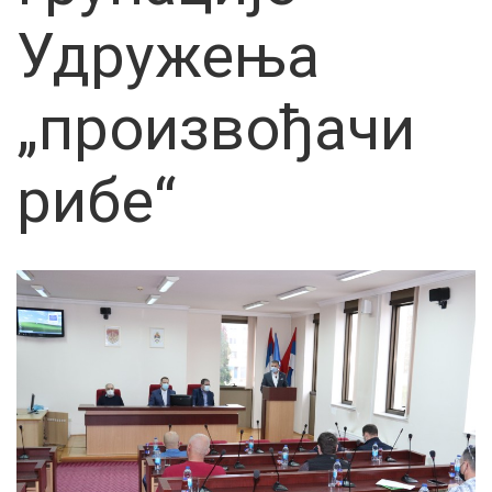
Удружења
„произвођачи
рибе“