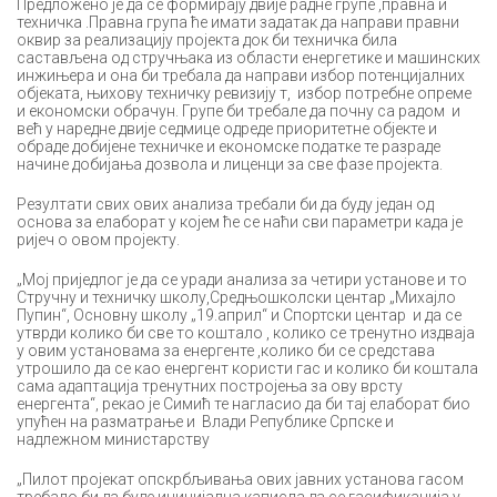
Предложено је да се формирају двије радне групе ,правна и
техничка .Правна група ће имати задатак да направи правни
оквир за реализацију пројекта док би техничка била
састављена од стручњака из области енергетике и машинских
инжињера и она би требала да направи избор потенцијалних
објеката, њихову техничку ревизију т, избор потребне опреме
и економски обрачун. Групе би требале да почну са радом и
већ у наредне двије седмице одреде приоритетне објекте и
обраде добијене техничке и економске податке те разраде
начине добијања дозвола и лиценци за све фазе пројекта.
Резултати свих ових анализа требали би да буду један од
основа за елаборат у којем ће се наћи сви параметри када је
ријеч о овом пројекту.
„Мој приједлог је да се уради анализа за четири установе и то
Стручну и техничку школу,Средњошколски центар „Михајло
Пупин“, Основну школу „19.април“ и Спортски центар и да се
утврди колико би све то коштало , колико се тренутно издваја
у овим установама за енергенте ,колико би се средстава
утрошило да се као енергент користи гас и колико би коштала
сама адаптација тренутних постројења за ову врсту
енергента“, рекао је Симић те нагласио да би тај елаборат био
упућен на разматрање и Влади Републике Српске и
надлежном министарству
„Пилот пројекат опскрбљивања ових јавних установа гасом
требало би да буде иницијална каписла да се гасификација у