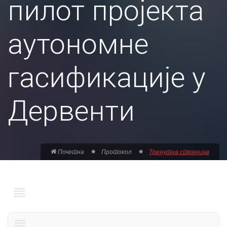
пилот пројекта
аутономне
гасификације у
Дервенти
Почетна
Протокол
Тренутна страница