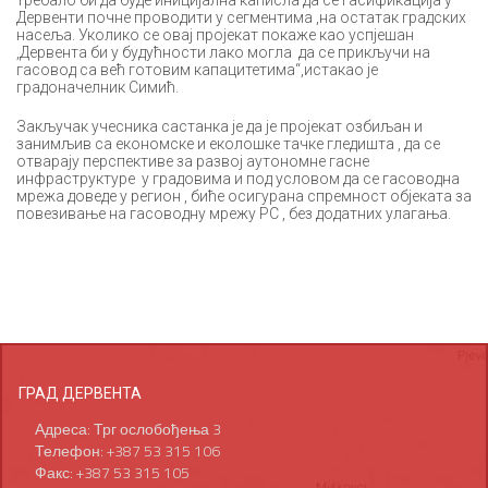
Дервенти почне проводити у сегментима ,на остатак градских
насеља. Уколико се овај пројекат покаже као успјешан
,Дервента би у будућности лако могла да се прикључи на
гасовод са већ готовим капацитетима“,истакао је
градоначелник Симић.
Закључак учесника састанка је да је пројекат озбиљан и
занимљив са економске и еколошке тачке гледишта , да се
отварају перспективе за развој аутономне гасне
инфраструктуре у градовима и под условом да се гасоводна
мрежа доведе у регион , биће осигурана спремност објеката за
повезивање на гасоводну мрежу РС , без додатних улагања.
ГРАД ДЕРВЕНТА
Адреса: Трг ослобођења 3
Телефон: +387 53 315 106
Факс: +387 53 315 105