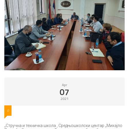
Apr
07
2021
0
„Стручна и техничка школа , Средњошколски центар „Михајло