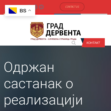
CONTACT US
BS
КОНТАКТ
Oдржан
састанак о
реализацији