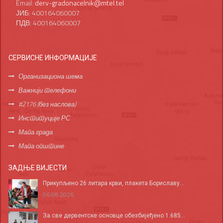
Email:
derv-gradonacelnik@mtel.tel
ЈИБ: 400164060007
ПДВ: 400164060007
СЕРВИСНЕ ИНФОРМАЦИЈЕ
Организациона шема
Важнији телефони
#2176 (без наслова)
Институције РС
Мапа града
Мапа општине
ЗАДЊЕ ВИЈЕСТИ
Прикупљено 26 литара крви, плакета Бориславу...
06.08.2026
За све дервентске основце обезбијеђено 1.685...