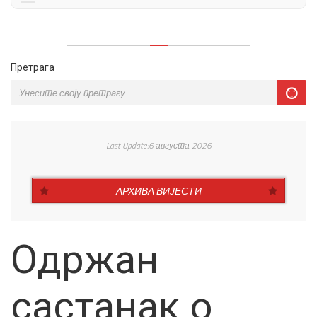
Претрага
Last Update:6 августа 2026
АРХИВА ВИЈЕСТИ
Oдржан
састанак о