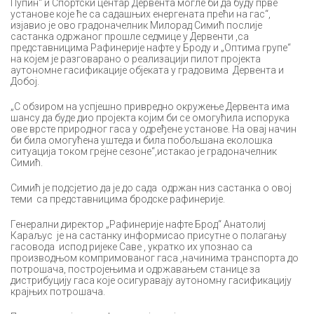
Пупин“ и Спортски центар Дервента могле би да буду прве
установе које ће са садашњих енергената прећи на гас“,
изјавио је ово градоначелник Милорад Симић послије
састанка одржаног прошле седмице у Дервенти ,са
представницима Рафинерије нафте у Броду и „Оптима групе“
на којем је разговарано о реализацији пилот пројекта
аутономне гасификације објеката у градовима Дервента и
Добој.
„С обзиром на успјешно привредно окружење Дервента има
шансу да буде дио пројекта којим би се омогућила испорука
ове врсте природног гаса у одређене установе. На овај начин
би била омогућена уштеда и била побољшана еколошка
ситуација током грејне сезоне“,истакао је градоначелник
Симић.
Симић је подсјетио да је до сада одржан низ састанка о овој
теми са представницима бродске рафинерије.
Генерални директор „Рафинерије нафте Брод“ Анатолиј
Караљус је на састанку информисао присутне о полагању
гасовода испод ријеке Саве , укратко их упознао са
производњом компримованог гаса ,начинима транспорта до
потрошача, постројењима и одржавањем станице за
дистрибуцију гаса које осигуравају аутономну гасификацију
крајњих потрошача.