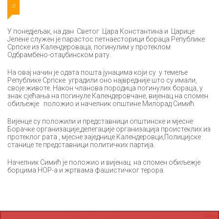
0
У понедјељак, на дан Светог Цара Константина и Царице
Јелене служен је парастос петнаесторици бораца Републике
Српске из Календероваца, погинулим у протеклом
Одбрамбено-отаџбинском рату.
На овај начин је одата пошта јунацима који су у темеље
Републике Српске уградили оно највредније што су имали,
своје животе. Након чланова породица погинулих бораца, у
знак сјећања на погинуле Календеровчане, вијенац на спомен
обиљежје положио и начелник општине Милорад Симић.
Вијенце су положили и представници општинске и мјесне
Борачке организације,делегације организација проистеклих из
протеклог рата , мјесне заједнице Календеровци,Полицијске
станице те представници политичких партија.
Начелник Симић је положио и вијенац на спомен обиљежје
борцима НОР-а и жртвама фашистичког терора.