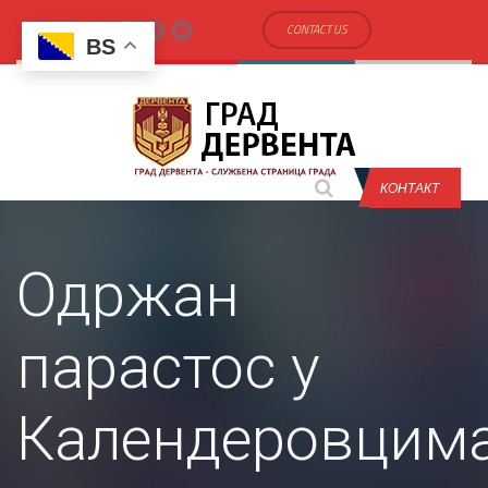
CONTACT US
BS
КОНТАКТ
Одржан
парастос у
Календеровцим