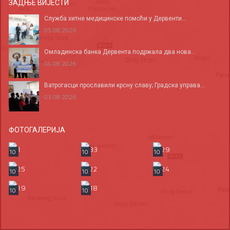
ЗАДЊЕ ВИЈЕСТИ
Служба хитне медицинске помоћи у Дервенти...
05.08.2026
Омладинска банка Дервента подржала два нова...
04.08.2026
Ватрогасци прославили крсну славу; Градска управа...
03.08.2026
ФОТОГАЛЕРИЈА
10
10
10
10
10
10
10
10