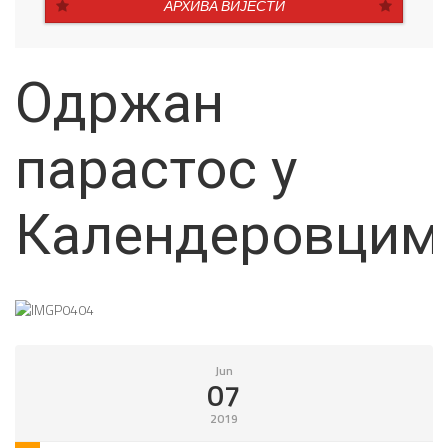
АРХИВА ВИЈЕСТИ
Одржан
парастос у
Календеровцим
Jun
07
2019