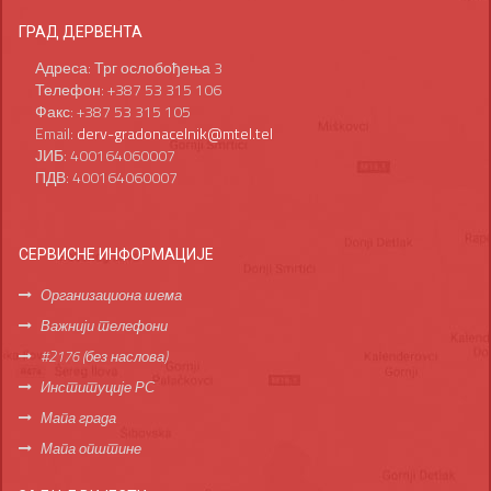
ГРАД ДЕРВЕНТА
Адреса: Трг ослобођења 3
Телефон: +387 53 315 106
Факс: +387 53 315 105
Email:
derv-gradonacelnik@mtel.tel
ЈИБ: 400164060007
ПДВ: 400164060007
СЕРВИСНЕ ИНФОРМАЦИЈЕ
Организациона шема
Важнији телефони
#2176 (без наслова)
Институције РС
Мапа града
Мапа општине