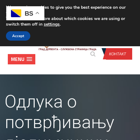
We are using cookies to give you the best experience on our
CONTACT US
BS
website.
You can find out more about which cookies we are using or
switch them off in
settings
.
Accept
КОНТАКТ
MENU
Одлука о
потврђивању