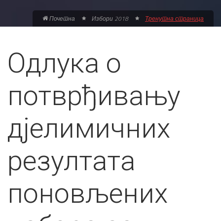
Почетна
Избори 2018
Тренутна страница
Одлука о
потврђивању
дјелимичних
резултата
поновљених