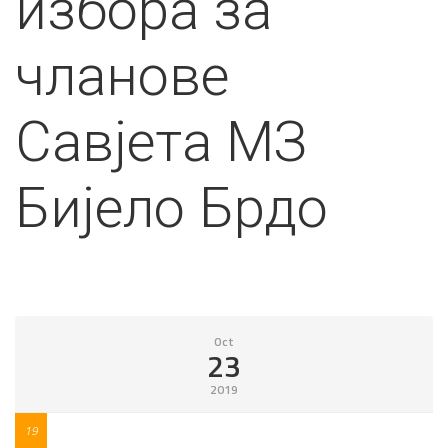
избора за
чланове
Савјета МЗ
Бијело Брдо
Oct
23
2019
19