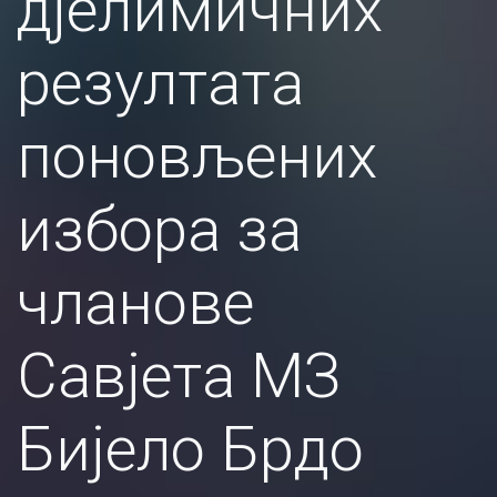
дјелимичних
резултата
поновљених
избора за
чланове
Савјета МЗ
Бијело Брдо