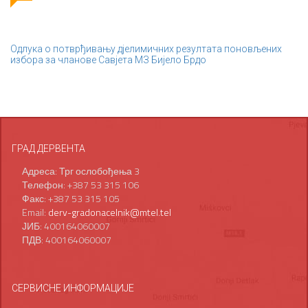
Одлука о потврђивању дјелимичних резултата поновљених
избора за чланове Савјета МЗ Бијело Брдо
ГРАД ДЕРВЕНТА
Адреса: Трг ослобођења 3
Телефон: +387 53 315 106
Факс: +387 53 315 105
Email:
derv-gradonacelnik@mtel.tel
ЈИБ: 400164060007
ПДВ: 400164060007
СЕРВИСНЕ ИНФОРМАЦИЈЕ