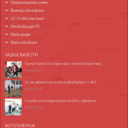
Организациона шема
Важнији телефони
#2176 (без наслова)
Институције РС
Мапа града
Мапа општине
ЗАДЊЕ ВИЈЕСТИ
Прикупљено 26 литара крви, плакета Бориславу...
06.08.2026
За све дервентске основце обезбијеђено 1.685...
06.08.2026
Служба хитне медицинске помоћи у Дервенти...
05.08.2026
ФОТОГАЛЕРИЈА