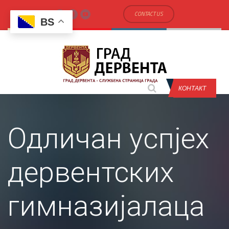
CONTACT US
BS
КОНТАКТ
Одличан успјех
дервентских
гимназијалаца