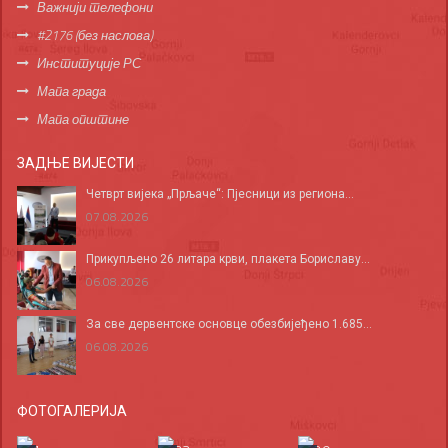
Важнији телефони
#2176 (без наслова)
Институције РС
Мапа града
Мапа општине
ЗАДЊЕ ВИЈЕСТИ
Четврт вијека „Прљаче“: Пјесници из региона...
07.08.2026
Прикупљено 26 литара крви, плакета Бориславу...
06.08.2026
За све дервентске основце обезбијеђено 1.685...
06.08.2026
ФОТОГАЛЕРИЈА