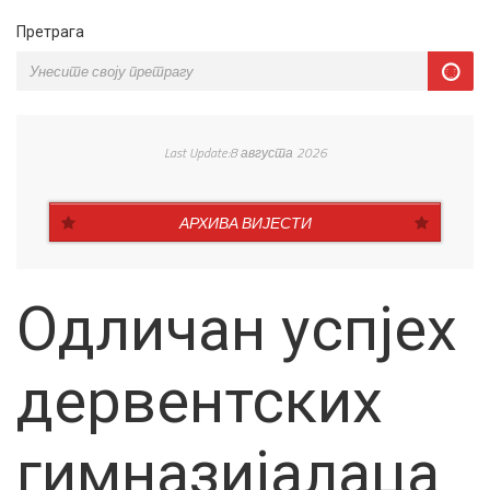
Претрага
Last Update:8 августа 2026
АРХИВА ВИЈЕСТИ
Одличан успјех
дервентских
гимназијалаца