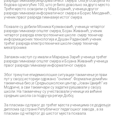
разреда гимназије,информатичког смјера. Она је освојила 95
бодова од могућих 100, што је било довољно за друго мјесто.
Треће мјесто освојили су Маја Бојанић, ученица другог
разреда гимназије информатичког смјера и Борис Миоданић ,
ученик првог разреда гимназије истог смјера.
Похвале су добили Моника Кузмановић, ученица четвртог
разреда гимназије општег смјера, Бојан Живанић, ученик
четвртог разреда електротехничке школе- смјер техничар
информационих технологија и Душан Радановић ученик
трећег разреда електротехничке школе-смјер техничар
мехатронике.
Запажен наступ су имали и Маријана Зарић ученица трећег
разреда гимназије општег смјера и Бојана Живанић ученица
првог разреда гимназије информатичог смјера.
Због тренутне епидемиолошке ситуације такмичење је први
пут у својој историји одржано “онлине”. Формални домаћин
такмичења био је Средњошколски центар „Јован Цвијић“ из
Модриче, а сви такмичари су задатке рјешавали у својој
школи. На такмичењу су учествовали ученици из већине
средњих школа са подручја регије Добој.
За пласман од првог до трећег мјеста ученицима се додјељује
диплома од стране Републичког педагошког завода , а за
пласман од четвртог до шестог мјеста похвала.