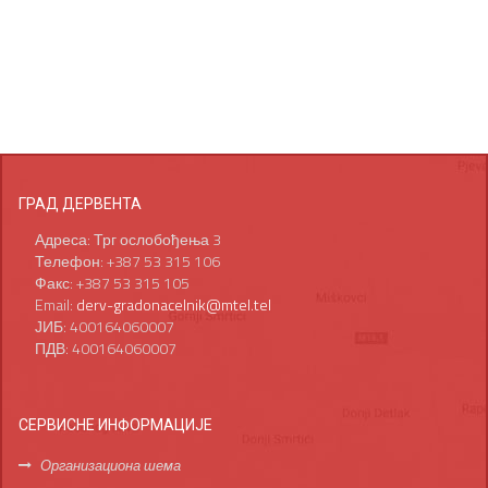
ГРАД ДЕРВЕНТА
Адреса: Трг ослобођења 3
Телефон: +387 53 315 106
Факс: +387 53 315 105
Email:
derv-gradonacelnik@mtel.tel
ЈИБ: 400164060007
ПДВ: 400164060007
СЕРВИСНЕ ИНФОРМАЦИЈЕ
Организациона шема