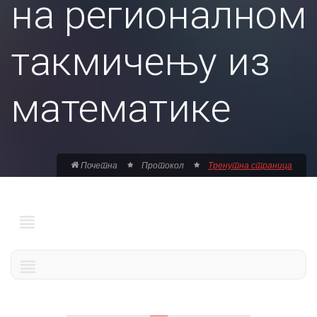
на регионалном
такмичењу из
математике
Почетна
Протокол
Тренутна страница