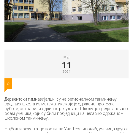
Mar
11
2021
0
Дервентски гимназијалци су на регионалном такмичењу
средњих школа из математике,које је одржано протекле
суботе, остварили одличне резултате. Школу је представљало
осам ученика,који су били побједници на недавно одржаном
школском такмичењу.
Најбољи резултат је постигла Уна Теофиловић, ученица другог