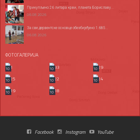
Прикупљено 26 литара крви, плакета Бориславу...
06.08.2026
За све дервентске основце обезбијеђено 1.685...
06.08.2026
ФОТОГАЛЕРИЈА
10
10
10
10
10
10
10
10
Facebook
Instagram
YouTube