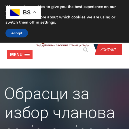
We are using cookies to give you the best experience on our
CONTACT US
BS
website.
You can find out more about which cookies we are using or
switch them off in
settings
.
Accept
КОНТАКТ
MENU
Обрасци за
избор чланова