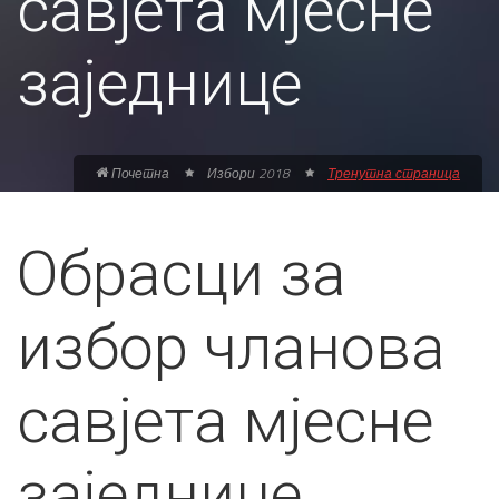
савјета мјесне
заједнице
Почетна
Избори 2018
Тренутна страница
Обрасци за
избор чланова
савјета мјесне
заједнице