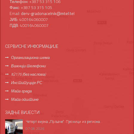
Телефон: +387 53 315 106
Факс: +387 53 315 105
Email:
derv-gradonacelnik@mtel.tel
ЈИБ: 400164060007
ПДВ: 400164060007
СЕРВИСНЕ ИНФОРМАЦИЈЕ
Организациона шема
Важнији телефони
#2176 (без наслова)
Институције РС
Мапа града
Мапа општине
ЗАДЊЕ ВИЈЕСТИ
Четврт вијека „Прљаче“: Пјесници из региона...
07.08.2026