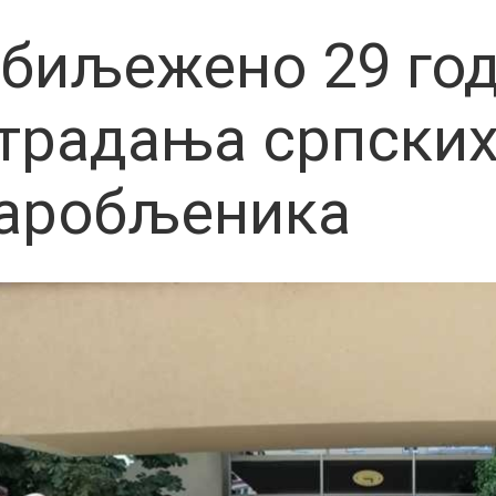
биљежено 29 год
традања српски
аробљеника