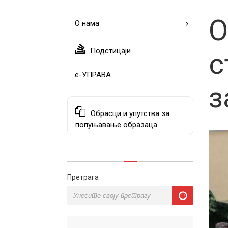
О
О нама
Подстицаји
с
е-УПРАВА
з
Обрасци и упутства за
попуњавање образаца
Претрага