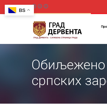
BS
Про
Обиљежено 
српских за