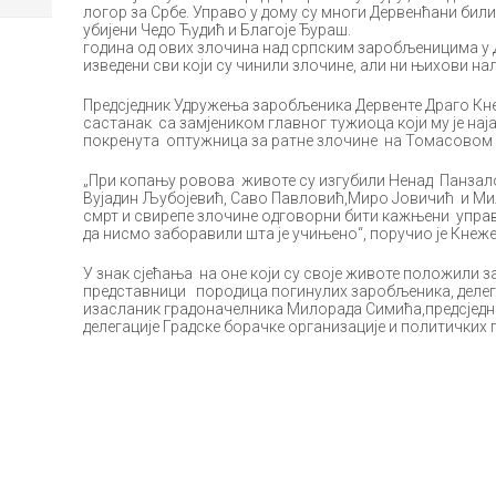
логор за Србе. Управо у дому су многи Дервенћани били
убијени Чедо Ћудић и Благоје Ђ
година од ових злочина над српским заробљеницима у Де
изведени сви који су чинили злочине, али ни њихови на
Предсједник Удружења заробљеника Дервенте Драго Кнеж
састанак са замјеником главног тужиоца који му је наја
покренута оптужница за ратне злочине на Томасовом 
„При копању ровова животе су изгубили Ненад Панзало
Вујадин Љубојевић, Саво Павловић,Миро Јовичић и Мил
смрт и свирепе злочине одговорни бити кажњени управ
да нисмо заборавили шта је учињено“, поручио је Кнеже
У знак сјећања на оне који су своје животе положили з
представници породица погинулих заробљеника, делег
изасланик градоначелника Милорада Симића,предсједн
делегације Градске борачке организације и политичких 