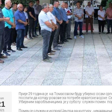
Прије 29 година је на Томасовом брду убијено осам срп
послати да копају ровове за потребе хрватске војске 
Jun
Убијеним заробљеницима је у суботу служен помен по
21
021
Помен је служен и испред Центра за културу , некадашње