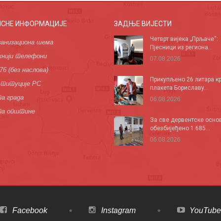
ИСНЕ ИНФОРМАЦИЈЕ
ЗАДЊЕ ВИЈЕСТИ
Четврт вијека „Прљаче“:
анизациона шема
Пјесници из региона...
нији телефони
07.08.2026
76 (без наслова)
Прикупљено 26 литара кр
титуције РС
плакета Бориславу...
а града
06.08.2026
па општине
За све дервентске осно
обезбијеђено 1.685...
06.08.2026
Facebook
Instagram
YouTube