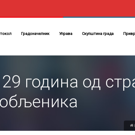
токол
Градоначелник
Управа
Скупштина града
Привр
29 година од ст
робљеника