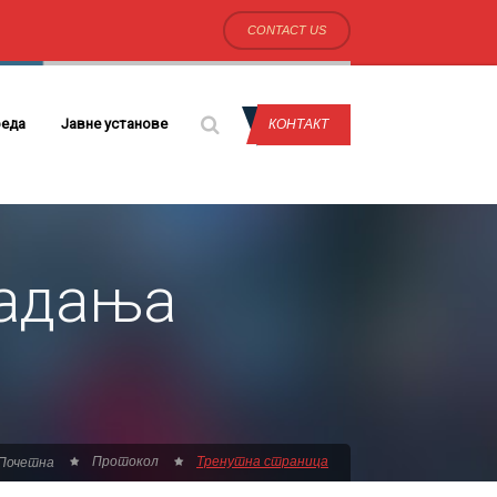
CONTACT US
еда
Јавне установе
КОНТАКТ
радања
Протокол
Тренутна страница
Почетна