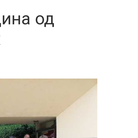
ина од
х