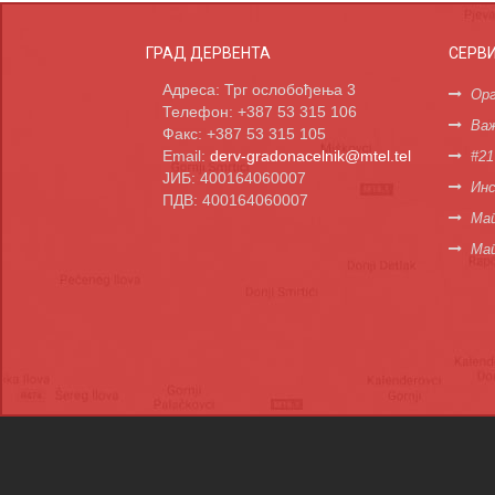
ГРАД ДЕРВЕНТА
СЕРВ
Адреса: Трг ослобођења 3
Орг
Телефон: +387 53 315 106
Важ
Факс: +387 53 315 105
Email:
derv-gradonacelnik@mtel.tel
#21
ЈИБ: 400164060007
Инс
ПДВ: 400164060007
Мап
Ма