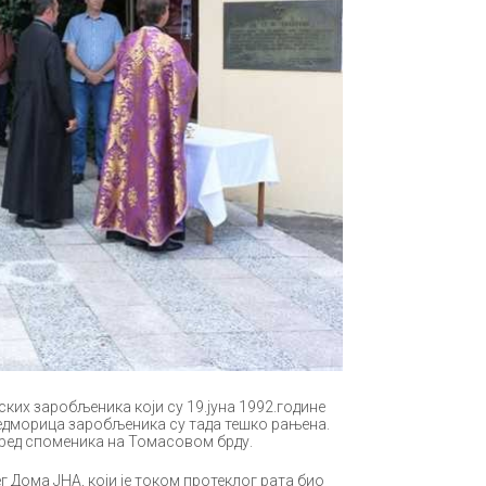
ских заробљеника који су 19.јуна 1992.године
.Седморица заробљеника су тада тешко рањена.
ред споменика на Томасовом брду.
г Дома ЈНА, који је током протеклог рата био