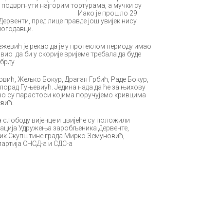
 подвргнути најгорим тортурама, а мучки су
ураш. Иако је прошло 29
рвенти, пред лице правде још увијек нису
логодавци.
евић је рекао да је у протеклом периоду имао
вио да би у скорије вријеме требала да буде
брду.
вић, Жељко Бокур, Драган Грбић, Раде Бокур,
орад Гуњевиућ. Једина нада да ће за њихову
о су парастоси којима поручујемо кривцима
вић.
а слободу вијенце и цвијеће су положили
ација Удружења заробљеника Дервенте,
ик Скупштине града Мирко Земуновић,
партија СНСД-а и СДС-а