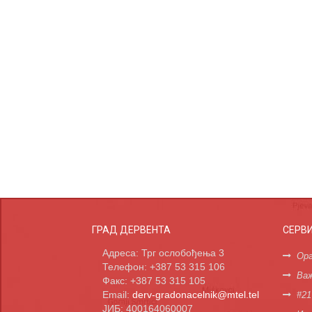
ГРАД ДЕРВЕНТА
СЕРВ
Адреса: Трг ослобођења 3
Орг
Телефон: +387 53 315 106
Важ
Факс: +387 53 315 105
Email:
derv-gradonacelnik@mtel.tel
#21
ЈИБ: 400164060007