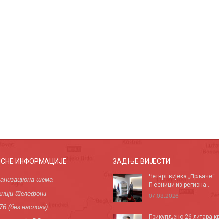
ИСНЕ ИНФОРМАЦИЈЕ
ЗАДЊЕ ВИЈЕСТИ
Четврт вијека „Прљаче“:
анизациона шема
Пјесници из региона...
нији телефони
07.08.2026
76 (без наслова)
Прикупљено 26 литара кр