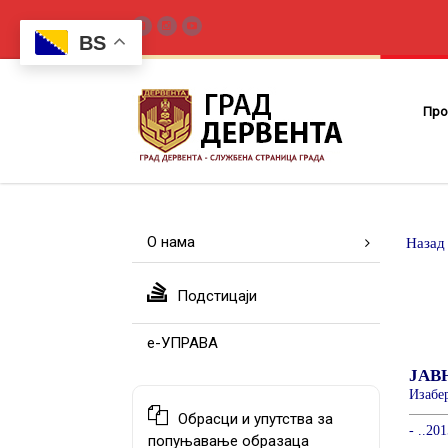
BS
Про
О нама
Подстицаји
е-УПРАВА
Обрасци и упутства за
попуњавање образаца