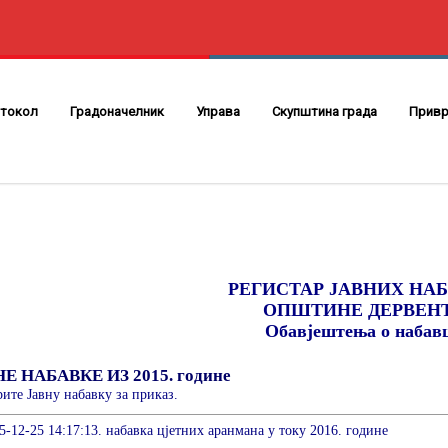
токол
Градоначелник
Управа
Скупштина града
Привр