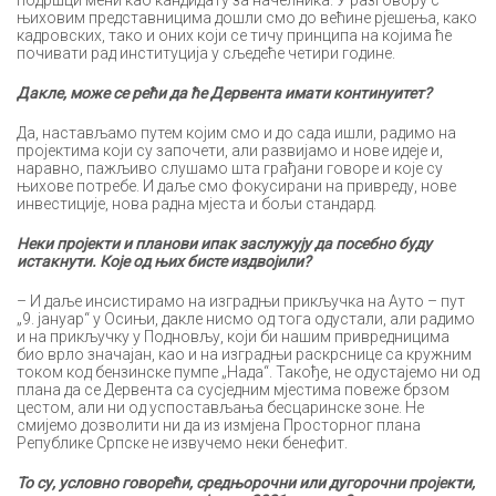
подршци мени као кандидату за начелника. У разговору с
њиховим представницима дошли смо до већине рјешења, како
кадровских, тако и оних који се тичу принципа на којима ће
почивати рад институција у сљедеће четири године.
Дакле, може се рећи да ће Дервента имати континуитет?
Да, настављамо путем којим смо и до сада ишли, радимо на
пројектима који су започети, али развијамо и нове идеје и,
наравно, пажљиво слушамо шта грађани говоре и које су
њихове потребе. И даље смо фокусирани на привреду, нове
инвестиције, нова радна мјеста и бољи стандард.
Неки пројекти и планови ипак заслужују да посебно буду
истакнути. Које од њих бисте издвојили?
– И даље инсистирамо на изградњи прикључка на Ауто – пут
„9. јануар“ у Осињи, дакле нисмо од тога одустали, али радимо
и на прикључку у Подновљу, који би нашим привредницима
био врло значајан, као и на изградњи раскрснице са кружним
током код бензинске пумпе „Нада“. Такође, не одустајемо ни од
плана да се Дервента са сусједним мјестима повеже брзом
цестом, али ни од успостављања бесцаринске зоне. Не
смијемо дозволити ни да из измјена Просторног плана
Републике Српске не извучемо неки бенефит.
То су, условно говорећи, средњорочни или дугорочни пројекти,