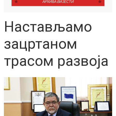
АРХИВА ВИЈЕСТИ
Настављамо
зацртаном
трасом развоја