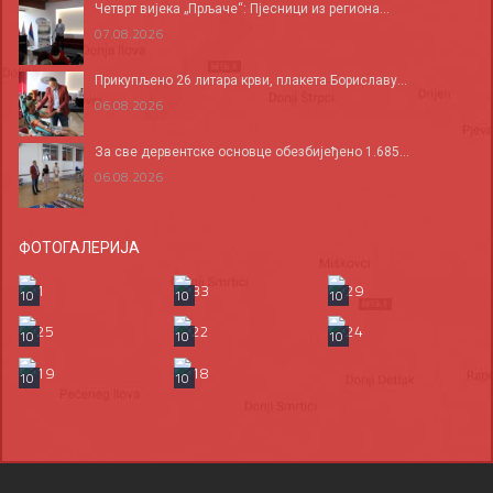
Четврт вијека „Прљаче“: Пјесници из региона...
07.08.2026
Прикупљено 26 литара крви, плакета Бориславу...
06.08.2026
За све дервентске основце обезбијеђено 1.685...
06.08.2026
ФОТОГАЛЕРИЈА
10
10
10
10
10
10
10
10