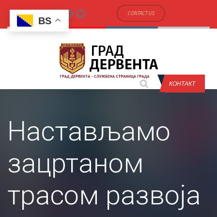
CONTACT US
BS
КОНТАКТ
Настављамо
зацртаном
трасом развоја