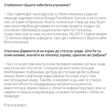
Стабилност буџета неће бити угрожена?
– Ове године дио прихода који су били смањени у једном
периоду надомјестила је Влада Републике Српске, а за остало
смо се сами побринули. Иначе, позната је ствар да наш буџет
није преоптерећен дуговима по основу кредита, а једно од
основних обиљежја је рационалан приступ трошењу
средстава које су нам на располагању. Из 2019. године имамо
1,5 милион марака суфицита, тако да стабилност буџета неће
бити угрожена.
Општина Дервента је на корак до статуса града. Шта ће то,
осим назива, значити за локалну управу, односно за грађане?
– Ако се не догоди ништа осим промјене назива органа, онда
ништа нисмо постигли. Очекујем да многе институције
приближимо грађанима, да буду доступније да би грађани
лакше, брже и јефтиније завршавали послове које у тим
институцијама имају. Такође, очекујемо и да нам се отворе
нове могућности кандидовања пројеката код многих
инвеститора, првенствено у области инфраструктуре, али се
надамо и лакшој комуникацији са инвеститорима у области
привреде.
Корона вирус: