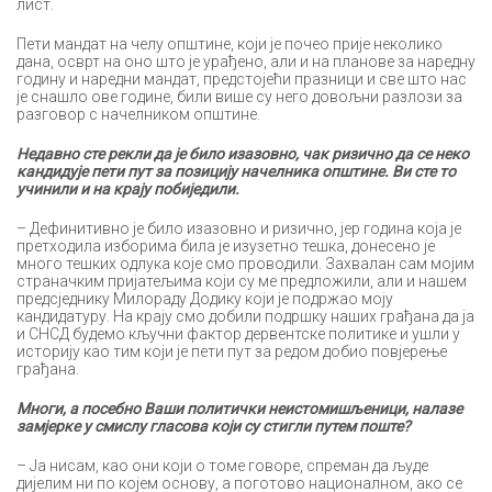
лист.
Пети мандат на челу општине, који је почео прије неколико
дана, осврт на оно што је урађено, али и на планове за наредну
годину и наредни мандат, предстојећи празници и све што нас
је снашло ове године, били више су него довољни разлози за
разговор с начелником општине.
Недавно сте рекли да је било изазовно, чак ризично да се неко
кандидује пети пут за позицију начелника општине. Ви сте то
учинили и на крају побиједили.
– Дефинитивно је било изазовно и ризично, јер година која је
претходила изборима била је изузетно тешка, донесено је
много тешких одлука које смо проводили. Захвалан сам мојим
страначким пријатељима који су ме предложили, али и нашем
предсједнику Милораду Додику који је подржао моју
кандидатуру. На крају смо добили подршку наших грађана да ја
и СНСД будемо кључни фактор дервентске политике и ушли у
историју као тим који је пети пут за редом добио повјерење
грађана.
Многи, а посебно Ваши политички неистомишљеници, налазе
замјерке у смислу гласова који су стигли путем поште?
– Ја нисам, као они који о томе говоре, спреман да људе
дијелим ни по којем основу, а поготово националном, ако се