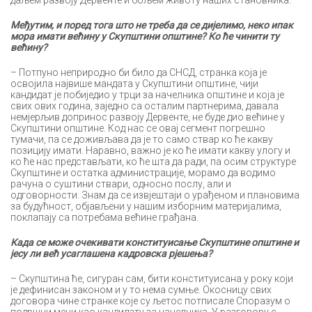
даљем развоју Дервенте и бољем животу наших становника.
Међутим, и поред тога што не треба да се дијелимо, неко ипак
мора имати већину у Скупштини општине? Ко ће чинити ту
већину?
– Потпуно неприродно би било да СНСД, странка која је
освојила највише мандата у Скупштини општине, чији
кандидат је побиједио у трци за начелника општине и која је
свих ових година, заједно са осталим партнерима, давала
немјерљив допринос развоју Дервенте, не буде дио већине у
Скупштини општине. Код нас се овај сегмент погрешно
тумачи, па се доживљава да је то само ствар ко ће какву
позицију имати. Наравно, важно је ко ће имати какву улогу и
ко ће нас представљати, ко ће шта да ради, па осим структуре
Скупштине и остатка администрације, морамо да водимо
рачуна о суштини ствари, односно послу, али и
одговорности. Знам да се извјештаји о урађеном и плановима
за будућност, објављени у нашим изборним материјалима,
поклапају са потребама већине грађана.
Када се може очекивати конституисање Скупштине општине и
јесу ли већ усаглашена кадровска рјешења?
– Скупштина ће, сигуран сам, бити конституисана у року који
је дефинисан законом и у то нема сумње. Окосницу свих
договора чине странке које су љетос потписале Споразум о