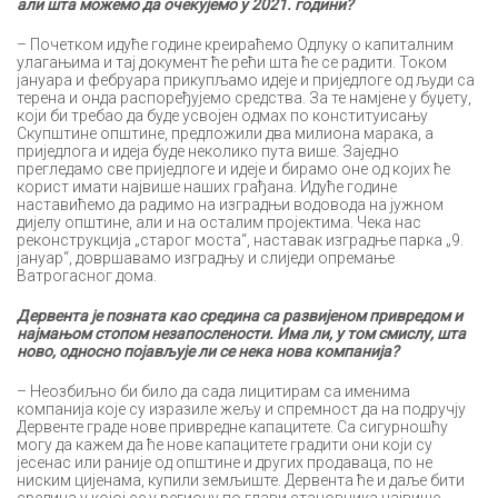
али шта можемо да очекујемо у 2021. години?
– Почетком идуће године креираћемо Одлуку о капиталним
улагањима и тај документ ће рећи шта ће се радити. Током
јануара и фебруара прикупљамо идеје и приједлоге од људи са
терена и онда распоређујемо средства. За те намјене у буџету,
који би требао да буде усвојен одмах по конституисању
Скупштине општине, предложили два милиона марака, а
приједлога и идеја буде неколико пута више. Заједно
прегледамо све приједлоге и идеје и бирамо оне од којих ће
корист имати највише наших грађана. Идуће године
наставићемо да радимо на изградњи водовода на јужном
дијелу општине, али и на осталим пројектима. Чека нас
реконструкција „старог моста“, наставак изградње парка „9.
јануар“, довршавамо изградњу и слиједи опремање
Ватрогасног дома.
Дервента је позната као средина са развијеном привредом и
најмањом стопом незапослености. Има ли, у том смислу, шта
ново, односно појављује ли се нека нова компанија?
– Неозбиљно би било да сада лицитирам са именима
компанија које су изразиле жељу и спремност да на подручју
Дервенте граде нове привредне капацитете. Са сигурношћу
могу да кажем да ће нове капацитете градити они који су
јесенас или раније од општине и других продаваца, по не
ниским цијенама, купили земљиште. Дервента ће и даље бити