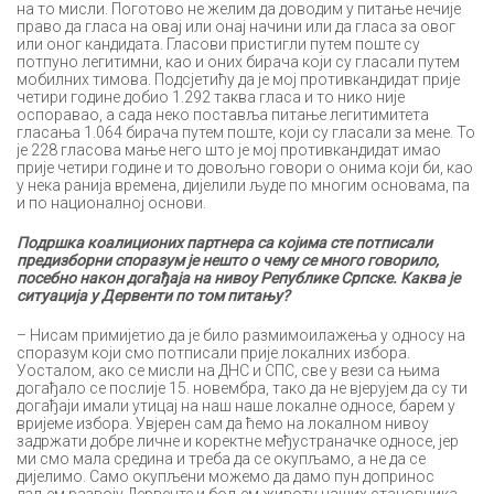
на то мисли. Поготово не желим да доводим у питање нечије
право да гласа на овај или онај начини или да гласа за овог
или оног кандидата. Гласови пристигли путем поште су
потпуно легитимни, као и оних бирача који су гласали путем
мобилних тимова. Подсјетићу да је мој противкандидат прије
четири године добио 1.292 таква гласа и то нико није
оспоравао, а сада неко поставља питање легитимитета
гласања 1.064 бирача путем поште, који су гласали за мене. То
је 228 гласова мање него што је мој противкандидат имао
прије четири године и то довољно говори о онима који би, као
у нека ранија времена, дијелили људе по многим основама, па
и по националној основи.
Подршка коалиционих партнера са којима сте потписали
предизборни споразум је нешто о чему се много говорило,
посебно након догађаја на нивоу Републике Српске. Каква је
ситуација у Дервенти по том питању?
– Нисам примијетио да је било размимоилажења у односу на
споразум који смо потписали прије локалних избора.
Уосталом, ако се мисли на ДНС и СПС, све у вези са њима
догађало се послије 15. новембра, тако да не вјерујем да су ти
догађаји имали утицај на наш наше локалне односе, барем у
вријеме избора. Увјерен сам да ћемо на локалном нивоу
задржати добре личне и коректне међустраначке односе, јер
ми смо мала средина и треба да се окупљамо, а не да се
дијелимо. Само окупљени можемо да дамо пун допринос