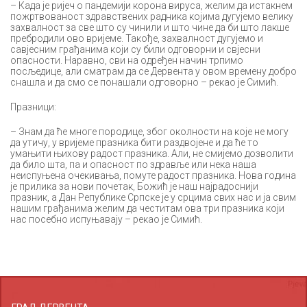
– Када је ријеч о пандемији корона вируса, желим да истакнем
пожртвованост здравствених радника којима дугујемо велику
захвалност за све што су чинили и што чине да би што лакше
пребродили ово вријеме. Такође, захвалност дугујемо и
савјесним грађанима који су били одговорни и свјесни
опасности. Наравно, сви на одређен начин трпимо
посљедице, али сматрам да се Дервента у овом времену добро
снашла и да смо се понашали одговорно – рекао је Симић.
Празници:
– Знам да ће многе породице, због околности на које не могу
да утичу, у вријеме празника бити раздвојене и да ће то
умањити њихову радост празника. Али, не смијемо дозволити
да било шта, па и опасност по здравље или нека наша
неиспуњена очекивања, помуте радост празника. Нова година
је прилика за нови почетак, Божић је наш најрадоснији
празник, а Дан Републике Српске је у срцима свих нас и ја свим
нашим грађанима желим да честитам ова три празника који
нас посебно испуњавају – рекао је Симић.