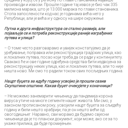
средина у којој се у региону по глави становника највише
производи и извози. Прошле године тај извоз је био чак 335
милиона марака, што је 13.000 марака по глави становника.
Стопа запослености код нас је годинама већа него у
Републици, али је већа и у односу на шире окружење.
Путна и друга инфраструктура се стално развија, али
појављује се и потреба реконструкције раније изграђених
путева и улица?
– О томе често разговарамо и увијек констатујемо да је
уређивање, поправка или реконструкција градских улица, као
и локалних путева, посао који треба да се ради у континуитету.
Свакако ће и ове године одређена средства бити издвојена за
реконструкцију неких улица, као и локалних путева, али то није
ништа ново. Ми смо то радили током свих посљедњих година.
Нацрт буџета за идућу годину усвојио је прошли сазив
Скупштине општине. Какав буџет очекујете у коначници?
– Не можемо занемарити чињеницу да пандемија корона
вируса утиче на многе сегменте нашег живота. Ми смо, у
законом прописаном року, усвојили нацрт буџета за сљедећу
годину и били нешто храбрији, па је он нешто већи од
овогодишњег. Наравно, сви морамо да будемо свјесни
чињенице да је то плански документ, који може, ако се за то
укаже прилика, да буде промијењен.