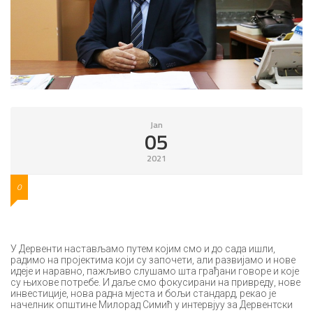
Jan
05
2021
0
У Дервенти настављамо путем којим смо и до сада ишли,
радимо на пројектима који су започети, али развијамо и нове
идеје и наравно, пажљиво слушамо шта грађани говоре и које
су њихове потребе. И даље смо фокусирани на привреду, нове
инвестиције, нова радна мјеста и бољи стандард, рекао је
начелник општине Милорад Симић у интервјуу за Дервентски