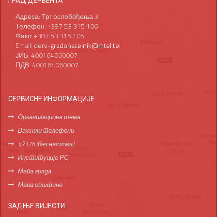
ГРАД ДЕРВЕНТА
Адреса: Трг ослобођења 3
Телефон: +387 53 315 106
Факс: +387 53 315 105
Email:
derv-gradonacelnik@mtel.tel
ЈИБ: 400164060007
ПДВ: 400164060007
СЕРВИСНЕ ИНФОРМАЦИЈЕ
Организациона шема
Важнији телефони
#2176 (без наслова)
Институције РС
Мапа града
Мапа општине
ЗАДЊЕ ВИЈЕСТИ