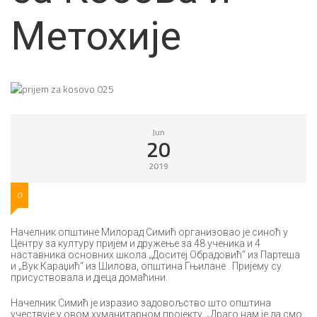
Метохије
Jun
20
2019
0
Начелник општине Милорад Симић организовао је синоћ у
Центру за културу пријем и дружење за 48 ученика и 4
наставника основних школа „Доситеј Обрадовић“ из Партеша
и „Вук Караџић“ из Шилова, општина Гњилане . Пријему су
присуствовала и дјеца домаћини.
Начелник Симић је изразио задовољство што општина
учествује у овом хуманитарном пројекту. „Драго нам је да смо