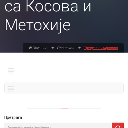
са Косова и
Метохије
Почетна
Протокол
Тренутна страница
Претрага