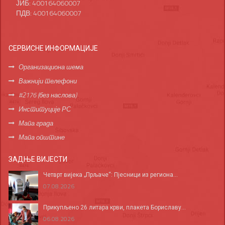
ЈИБ: 400164060007
ПДВ: 400164060007
СЕРВИСНЕ ИНФОРМАЦИЈЕ
Организациона шема
Важнији телефони
#2176 (без наслова)
Институције РС
Мапа града
Мапа општине
ЗАДЊЕ ВИЈЕСТИ
Четврт вијека „Прљаче“: Пјесници из региона...
07.08.2026
Прикупљено 26 литара крви, плакета Бориславу...
06.08.2026