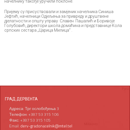
начелнику такође уручили поклоне.
Пријему су присуствовали и замјеник начелника Синиша
Јефтић, начелници Одјељења за привреду и друштвене
дјелатности и општу управу Славен Пашалић и Боривоје
Голубовић, директори школа домаћина и представнице Кола
српских сестара „Царица Милица“ .
ГРАД ДЕРВЕНТА
Адреса: Трг ослобођења 3
Телефон: +387 53 315 106
Факс: +387 53 315 105
Email:
derv-gradonacelnik@mtel.tel