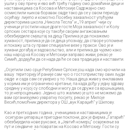
ушли у ову причу и ево већ трећу годину смо домаћини дјеци и
наставницима са Косова и Метохије.Садржајно смо
осмислили њихов боравак овдје тако да се у овом периоду
осјећају лијепо и комотно.Посебну захвалност упућујем
директорима школа „Никола Тесла“ и „19.април“ чији су
ученици угостили наше драге госте.Моја захвалност и Колу
српских сестара које су такође својим ангажовањем
обезбиједиле смјештај за дјецу.Прилика је да покажемо
хуманост, прилика је да се дјеца упознају, да створе успомене
и покажу шта су праве специјалне везе у пракси. Ово је и
хумани догађај и задовољство, али и прилика да чујемо како
наш народ на Косову и Метохији заправо живи, рекао је
Симић, додајући да се нада да ће се ова традиција и наставити.
„Осјетили смо срце Републике Српске још када смо крочили на
вашу територију.И раније сам чуо о гостопримству ових људи
овдје и сада сам се уверио у то. Наша дјеца живе у енклавама
у којима им је ограничено кретање, па када дођу у једну здраву
средину у којој су слободни и могу да се друже са вршњацима,
то је непроцјењиво. Једино што жалимо је што не можемо да
вам организујемо узвратну посјету, рекао је Милоје
Весић
,
помоћник директора у ОШ „вук Караџић“ у Шилову.
Као и претходних година , ученицима и наставницима је
осигуран џепарац и пригодни поклони, док је фирма „Гатарић“
обезбиједила нове руксаке, а „Јевтић комерц“ освјежење за
пут и сендвиче за повратак на Косово и Метохију. Гости су