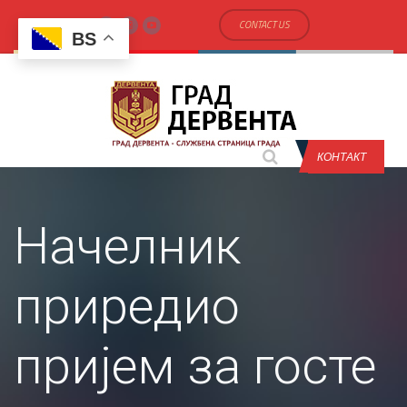
CONTACT US
BS
КОНТАКТ
Начелник
приредио
пријем за госте