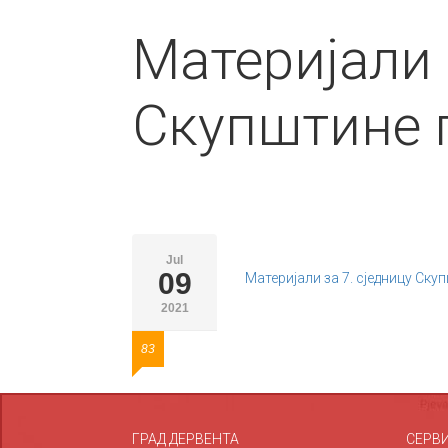
Материјали 
Скупштине 
Jul
09
Материјали за 7. сједницу Ску
2021
83
ГРАД ДЕРВЕНТА
СЕРВ