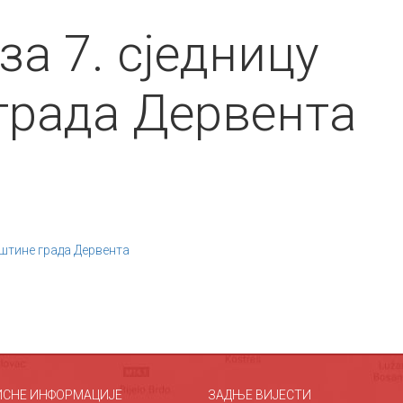
за 7. сједницу
града Дервента
пштине града Дервента
ИСНЕ ИНФОРМАЦИЈЕ
ЗАДЊЕ ВИЈЕСТИ