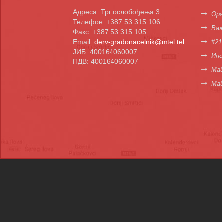
Адреса: Трг ослобођења 3
Орг
Телефон: +387 53 315 106
Важ
Факс: +387 53 315 105
Email:
derv-gradonacelnik@mtel.tel
#21
ЈИБ: 400164060007
Инс
ПДВ: 400164060007
Мап
Ма