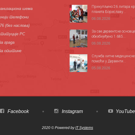
Прикупљено 26 литара кр
анизациона шема
плакета Бориславу...
нији телефони
06.08.2026
76 (без наслова)
За све дервентске основце
титуције РС
обезбијеђено 1.685...
а града
06.08.2026
па општине
Служба хитне медицинске
помоћи у Дервенти...
05.08.2026
Facebook
Instagram
YouTube
2020 © Powered by
IT Systems