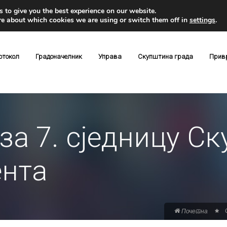
 to give you the best experience on our website.
re about which cookies we are using or switch them off in
settings
.
отокол
Градоначелник
Управа
Скупштина града
Прив
за 7. сједницу С
ента
Почетна