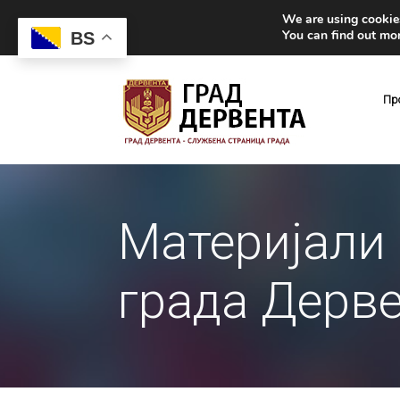
We are using cookies
You can find out mo
BS
Пр
Материјали 
града Дерв