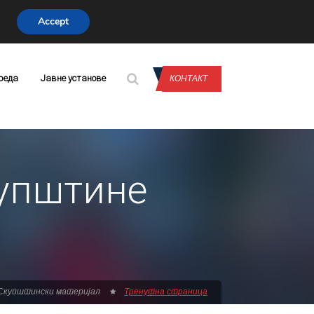
Accept
CONTACT US
реда
Јавне установе
КОНТАКТ
купштине
Скупштински материјал
Тренутна страница