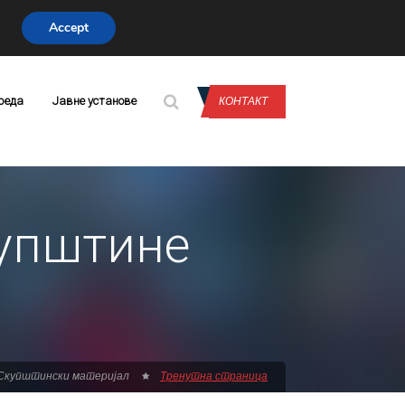
Accept
CONTACT US
реда
Јавне установе
КОНТАКТ
купштине
Скупштински материјал
Тренутна страница