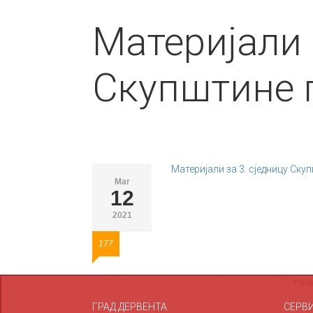
Материјали 
Скупштине 
Материјали за 3. сједницу Ску
Mar
12
2021
177
ГРАД ДЕРВЕНТА
СЕРВ