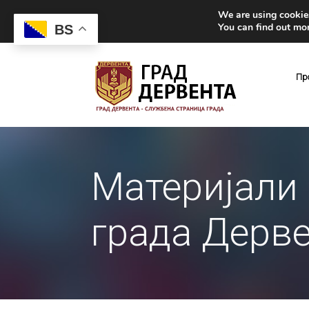
We are using cookies
You can find out mo
BS
Пр
Материјали 
града Дерв