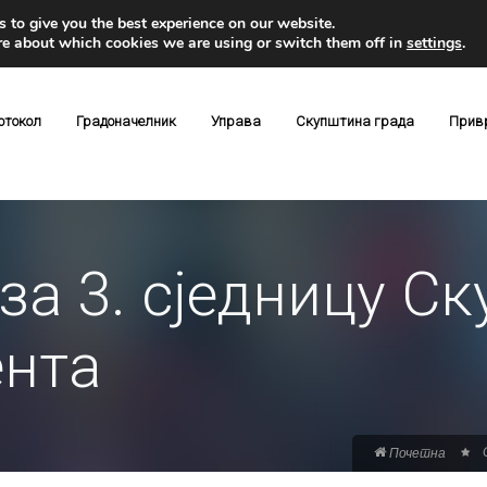
 to give you the best experience on our website.
re about which cookies we are using or switch them off in
settings
.
отокол
Градоначелник
Управа
Скупштина града
Прив
за 3. сједницу С
ента
Почетна