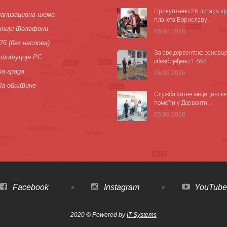
Прикупљено 26 литара кр
анизациона шема
плакета Бориславу...
нији телефони
06.08.2026
76 (без наслова)
За све дервентске основце
титуције РС
обезбијеђено 1.685...
а града
06.08.2026
па општине
Служба хитне медицинске
помоћи у Дервенти...
05.08.2026
Facebook
Instagram
YouTube
2020 © Powered by
IT Systems