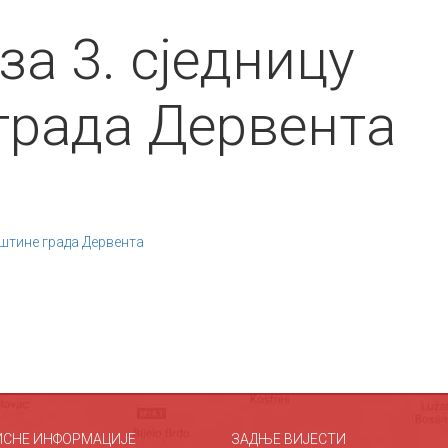
за 3. сједницу
града Дервента
пштине града Дервента
ИСНЕ ИНФОРМАЦИЈЕ
ЗАДЊЕ ВИЈЕСТИ