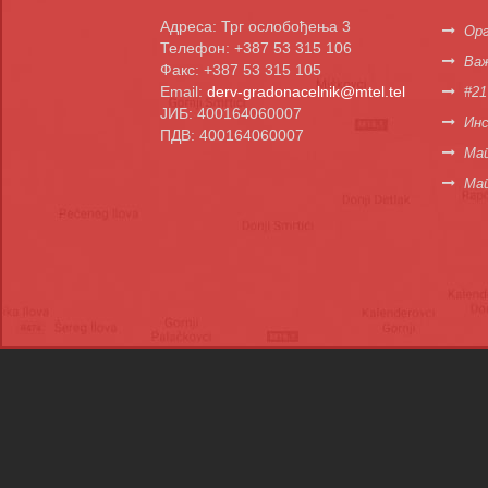
Адреса: Трг ослобођења 3
Орг
Телефон: +387 53 315 106
Важ
Факс: +387 53 315 105
Email:
derv-gradonacelnik@mtel.tel
#21
ЈИБ: 400164060007
Инс
ПДВ: 400164060007
Мап
Ма