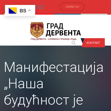
CONTACT US
BS
КОНТАКТ
Манифестација
„Наша
будућност је