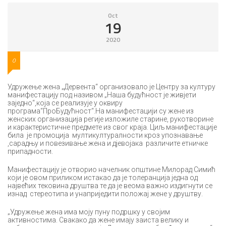
Oct
19
2020
0
Удружење жена „Дервента“ организовало је Центру за културу
манифестацију под називом „Наша будућност је живјети
заједно“,која се реализује у оквиру
програма“ПроБудућност“.На манифестацији су жене из
женских организација регије изложиле старине, рукотворине
и карактеристичне предмете из свог краја. Циљ манифестације
била је промоција мултикултуралности кроз упознавање
,сарадњу и повезивање жена и дјевојака различите етничке
припадности.
Манифестацију је отворио начелник општине Милорад Симић
који је овом приликом истакао да је толеранција једна од
највећих тековина друштва те да је веома важно издигнути се
изнад стереотипа и унаприједити положај жене у друштву.
„Удружење жена има моју пуну подршку у својим
активностима. Свакако да жене имају заиста велику и