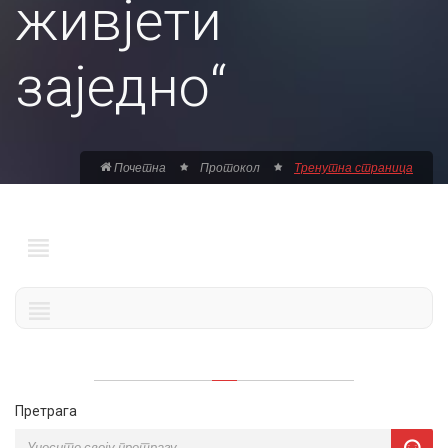
живјети
заједно“
Почетна
Протокол
Тренутна страница
Претрага