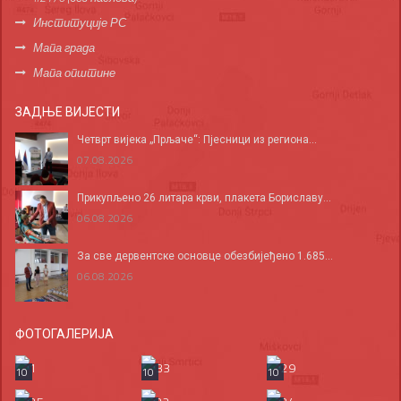
Институције РС
Мапа града
Мапа општине
ЗАДЊЕ ВИЈЕСТИ
Четврт вијека „Прљаче“: Пјесници из региона...
07.08.2026
Прикупљено 26 литара крви, плакета Бориславу...
06.08.2026
За све дервентске основце обезбијеђено 1.685...
06.08.2026
ФОТОГАЛЕРИЈА
10
10
10