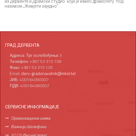
из Дервенте и Драмски студио који је извео драмолету под
називом „Живјети заједно“.
ГРАД ДЕРВЕНТА
Адреса: Трг ослобођења 3
Телефон: +387 53 315 106
Факс: +387 53 315 105
Email:
derv-gradonacelnik@mtel.tel
ЈИБ: 400164060007
ПДВ: 400164060007
СЕРВИСНЕ ИНФОРМАЦИЈЕ
Организациона шема
Важнији телефони
#2176 (без наслова)