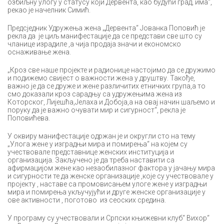
озбиљну улогу у статусу који Дервента, као будући град, има“,
рекао је начелник Симић.
Предсједник Удружења жена „Дервента“ Јованка Поповић је
рекла да је циљ манифестације да се представи све што су
чланице израдиле ,а чија продаја значи и економско
оснаживање жена.
„Кроз све наше пројекте и радионице настојимо да се дружимо
и подижемо свијест о важности жена у друштву. Такође,
важно је да се друже и жене различитих етничких група,а то
смо доказали кроз сарадњу са удружењима жена из
Которског, Лијешћа,Јелаха и Добоја,а на овај начин шаљемо и
поруку да је важно очувати мир и сигурност“, рекла је
Поповићева.
У оквиру манифестације одржан је и округли сто на тему
„Улога жене у изградњи мира и помирења“ на којем су
учествовале представнице женских институција и
организација. Закључено је да треба наставити са
афирмацијом жене као незаобилазног фактора у јачању мира
и сигурности те да женске организације ,које су учествовале у
пројекту , наставе са промовисањем улоге жене у изградњи
мира и помирења укључујући и друге женске организације у
ове активности , поготово из сеоских средина.
У програму су учествовали и Српски књижевни клуб“ Вихор“