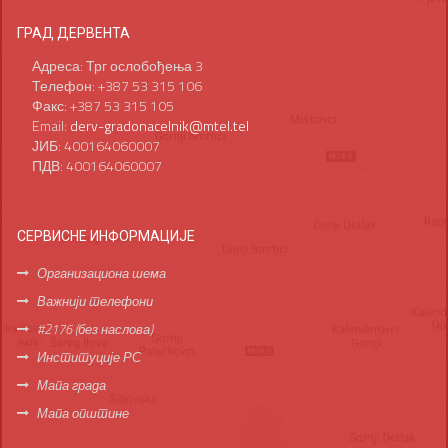
ГРАД ДЕРВЕНТА
Адреса: Трг ослобођења 3
Телефон: +387 53 315 106
Факс: +387 53 315 105
Email:
derv-gradonacelnik@mtel.tel
ЈИБ: 400164060007
ПДВ: 400164060007
СЕРВИСНЕ ИНФОРМАЦИЈЕ
Организациона шема
Важнији телефони
#2176 (без наслова)
Институције РС
Мапа града
Мапа општине