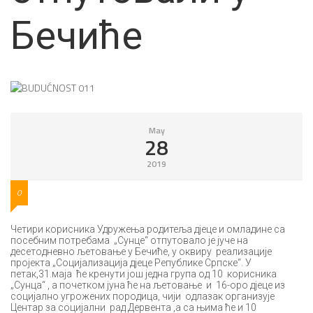
Бечиће
May
28
2019
0
Четири корисника Удружења родитеља дјеце и омладине са
посебним потребама „Сунце“ отпутовало је јуче на
десетодневно љетовање у Бечиће, у оквиру реализације
пројекта „Социјализација дјеце Републике Српске“. У
петак,31.маја ће кренути још једна група од 10 корисника
„Сунца“ , а почетком јуна ће на љетовање и 16-оро дјеце из
социјално угрожених породица, чији одлазак организује
Центар за социјални рад Дервента ,а са њима ће и 10