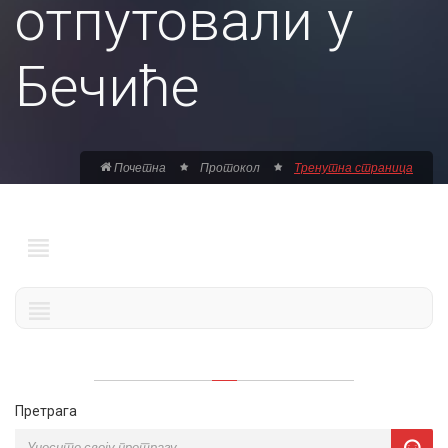
отпутовали у
Бечиће
Почетна
Протокол
Тренутна страница
Претрага