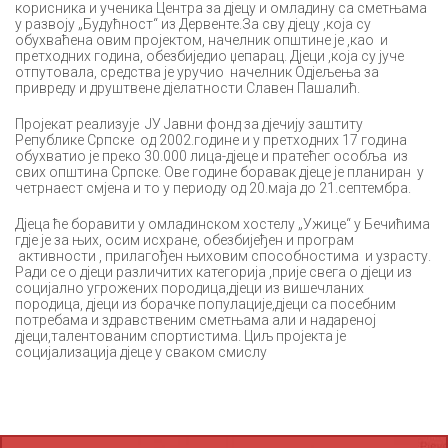
корисника и ученика Центра за дјецу и омладину са сметњама
у развоју „Будућност“ из Дервенте.За сву дјецу ,која су
обухваћена овим пројектом, начелник општине је ,као и
претходних година, обезбиједио џепарац. Дјеци ,која су јуче
отпутовала, средства је уручио начелник Одјељења за
привреду и друштвене дјелатности Славен Пашалић.
Пројекат реализује ЈУ Јавни фонд за дјечију заштиту
Републике Српске од 2002.године и у претходних 17 година
обухватио је преко 30.000 лица-дјеце и пратећег особља из
свих општина Српске. Ове године боравак дјеце је планиран у
четрнаест смјена и то у периоду од 20.маја до 21.септембра.
Дјеца ће боравити у омладинском хостелу „Ужице“ у Бечићима
гдје је за њих, осим исхране, обезбијеђен и програм
активности , прилагођен њиховим способностима и узрасту.
Ради се о дјеци различитих категорија ,прије свега о дјеци из
социјално угрожених породица,дјеци из вишечланих
породица, дјеци из борачке популације,дјеци са посебним
потребама и здравственим сметњама али и надареној
дјеци,талентованим спортистима. Циљ пројекта је
социјализација дјеце у сваком смислу