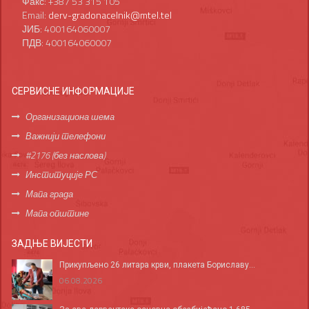
Факс: +387 53 315 105
Email:
derv-gradonacelnik@mtel.tel
ЈИБ: 400164060007
ПДВ: 400164060007
СЕРВИСНЕ ИНФОРМАЦИЈЕ
Организациона шема
Важнији телефони
#2176 (без наслова)
Институције РС
Мапа града
Мапа општине
ЗАДЊЕ ВИЈЕСТИ
Прикупљено 26 литара крви, плакета Бориславу...
06.08.2026