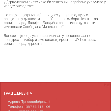
у Дервентском листу како би се што више грађана укључило у
израду ове одлуке .
На крају засједања одборници су усвојили одлуку о
разрјешењу дужности чланаУправног одбора Цернтра за
социјални рад Данијеле Бандић, а за вршиоца дужности
именовали Слободана Мичетановића.
Донесена је и одлука о расписивању поновног Јавног
конкурса за избор и именовање директора ЈУ Центар за
социјални рад дервента.
ГРАД ДЕРВЕНТА
Адреса: Трг ослобођења 3
Телефон: +387 53 315 106