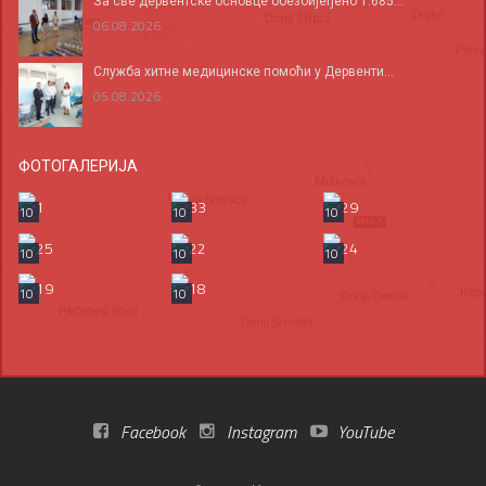
За све дервентске основце обезбијеђено 1.685...
06.08.2026
Служба хитне медицинске помоћи у Дервенти...
05.08.2026
ФОТОГАЛЕРИЈА
10
10
10
10
10
10
10
10
Facebook
Instagram
YouTube