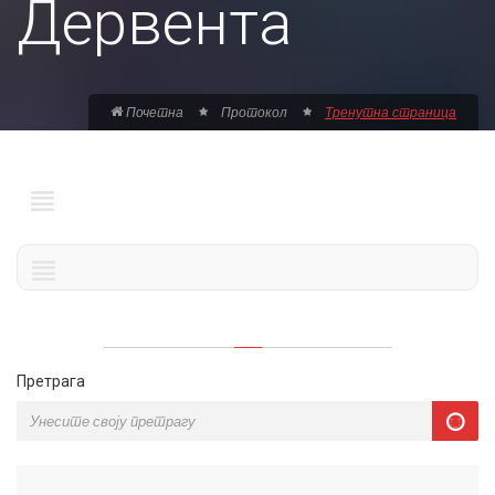
Дервента
Почетна
Протокол
Тренутна страница
Претрага