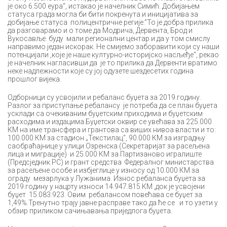
је око 6.500 еура“, истакао је начелник Симић. Добијањем
статуса града могла би бити покренута и иницијатива за
добијање статуса полицентричне регије.“То је добра прилика
да разговарамо и о томе да Модрича, Дервента, Брод и
Вукосавље буду мали регионални центар и да у том смислу
направимо један искорак. Не смијемо заборавити који су наши
потенцијали ,које је наше културно-историјско насљеђе“, рекао
је начелник нагласивши да је то прилика да Дервенти вратимо
неке надлежности које су јој одузете шездесетих година
прошлог вијека.
Одборници су усвојили и ребаланс буџета за 2019.годину.
Разлог за приступање ребалансу је потреба да се план буџета
усклади са очекиваним буџетским приходима и буџетским
расходима и издацима.Буџетски оквир се увећава за 225.000
КМ на име трансфера и грантова са виших нивоа власти и то:
100.000 КМ за стадион „Текстилац“, 90.000 КМ за изградњу
саобраћајнице у улици Озренска (Секретаријат за расељена
лица и миграције) и 25.000 КМ за Партизаново игралиште
(Предсједник РС) и грант средства Федералног министарства
за расељене особе и избјеглице у износу од 10.000 КМ за
ограду мезарлука у Лужанима. Износ ребаланса буџета за
2019.годину у нацрту износи 14.947.815 КМ ,док је усвојени
буџет 15.083.923. Овим ребалансом повећава се буџет за
1,49%.Тренутно трају јавне расправе тако да ће се и то узети у
обзир приликом сачињавања приједлога буџета.