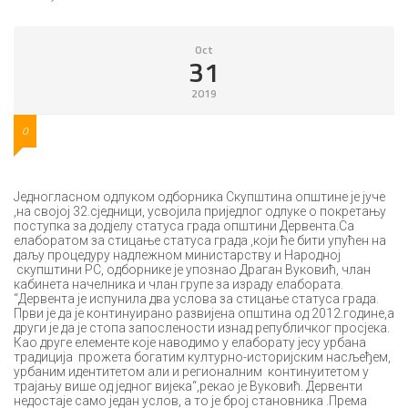
Oct
31
2019
0
Једногласном одлуком одборника Скупштина општине је јуче
,на својој 32.сједници, усвојила приједлог одлуке о покретању
поступка за додјелу статуса града општини Дервента.Са
елаборатом за стицање статуса града ,који ће бити упућен на
даљу процедуру надлежном министарству и Народној
скупштини РС, одборнике је упознао Драган Вуковић, члан
кабинета начелника и члан групе за израду елабората.
“Дервента је испунила два услова за стицање статуса града.
Први је да је континуирано развијена општина од 2012.године,а
други је да је стопа запослености изнад републичког просјека.
Као друге елементе које наводимо у елаборату јесу урбана
традиција прожета богатим културно-историјским насљеђем,
урбаним идентитетом али и регионалним континуитетом у
трајању више од једног вијека“,рекао је Вуковић. Дервенти
недостаје само један услов, а то је број становника .Према