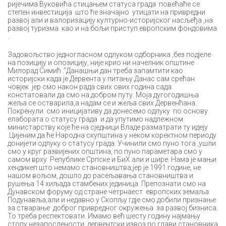
ријечима Вуковића стицањем статуса града повећаће се
степен инвестиција што ће значајно утицати на привредни
развој али и валоризацију културно-историјског насљеђа ,на
развој туризма као и на бољи приступ европским фондовима
.
Задовољство једногласном одлуком одборника ,без подјеле
на позицију и опозицију, није крио ни начелник општине
Милорад Симић .“Данашњи дан треба запамтити као
историјски када је Дервента у питању.Данас сам срећан
човјек јер смо након рада свих ових година сада
констатовали да смо на добром путу. Моја дугогодишња
жеља се остварила,а надам се и жеља свих Дервенћана.
Покренули смо иницијативу да донесемо одлуку по основу
елабората о статусу града и да упутимо надлежном
министарству које ће на сједници Владе разматрати ту идеју
.Цијеним да ће Народна скупштина у неком коректном периоду
донијети одлуку о статусу града. Учинили смо пуно тога ,ушли
смо у круг развијених општина, по пуно параметара смо у
самом врху Републике Српске и БиХ али и шире. Нама је мањи
хендикеп што немамо становништва,јер је 1991.године, не
нашом вољом, дошло до расељавања становништва и
рушења 14 хиљада стамбених јединица. Препознати смо на
Дунавском форуму од стране четрнаест европских земаља
Подунавља,али и недавно у Скопљу гдје смо добили признање
за стварање доброг привредног окружења за развој бизниса.
То треба респектовати. Имамо већ шесту годину најмању
стопу незапослености, дервентски извоз по глави становника