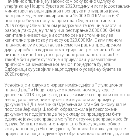
Начелник општине је у законском року донио Одлуку о
утврђивању Нацрта буџета за 2020.годину и исти је достављен
министарству ради давања препорука и отварања јавне
расправе. Буџетски оквир износи 15.009.000 КМ и за 6,31
посто је већи у односу на први план буџета општине за
2019.годину.Овим планом је задржана тенденција раста и
развоја ,тако да је у плану и инвестирање 2.000.000 КМ за
капиталне инвестиције и остало се на истом нивоу за
капиталне грантове у износу од 320.000 КМ. Овим планом
планирана су и средства за несметан рад на проширеном
дијелу вртића за кадрове и материјалне трошкове на бази
читаве године.Тренутно трају јавне расправе са којих ће
такође бити узете сугестије и приједлози у разматрање
приликом сачињавања коначног приједлога буџета.
Одборници су усвојили нацрт одлуке о усвајању буџета за
2020.годину.
Усвојена је и одлука о изради измјене дијела Регулационог
плана „Град“ и Нацрт одлуке о комуналном реду која је
донесена 2013. године, а од тада је измијењен правни основ за
њено доношење ,чиме су се стекли услови за промјену
документа.В.Д. начелника Одјељења за стамбено-комуналне
послове Јефимија Шербић образложила је предложени
документ те подсјетила да ће у складу са процедуром бити
одржане јавне расправе,а могуће и стручне расправе како би
одлука била што квалитетнија и што боље уредила област
комуналног реда.На приједлог одборника Томаша усвојен је
приједлог да нацрт одлуке буде објављен као посебан додатак