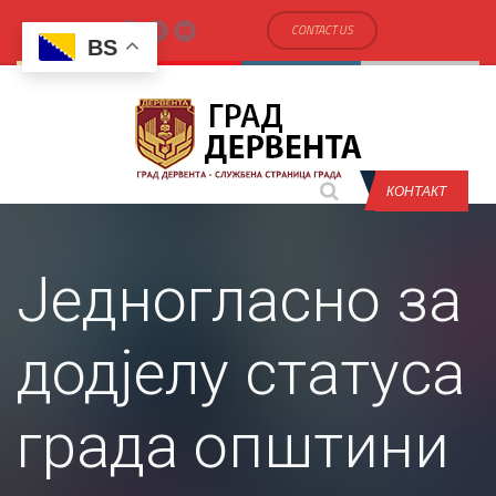
CONTACT US
BS
КОНТАКТ
Једногласно за
додјелу статуса
града општини