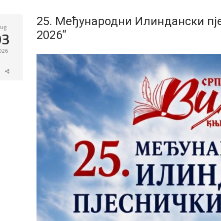
25. Међународни Илиндански пј
ug
03
2026“
026