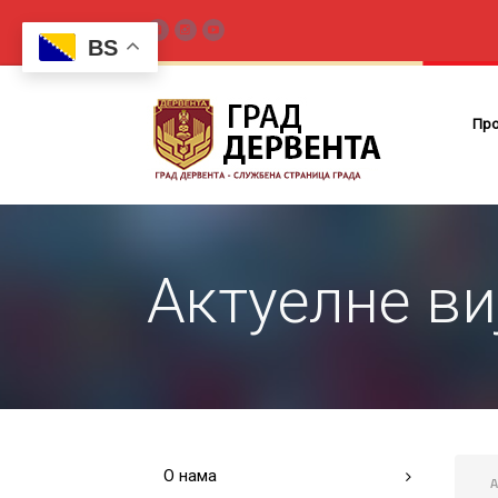
BS
Пр
Актуелне ви
О нама
A