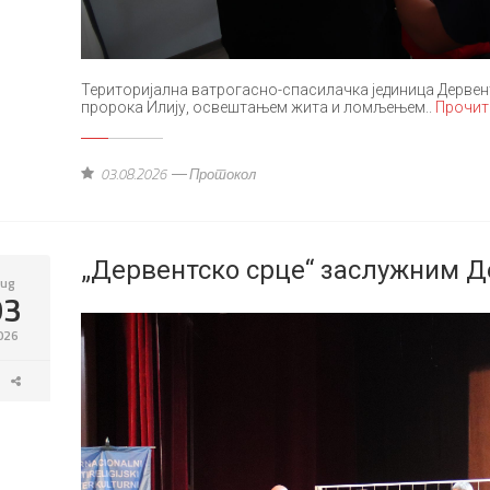
Територијална ватрогасно-спасилачка јединица Дервент
пророка Илију, освештањем жита и ломљењем..
Прочит
03.08.2026
Протокол
„Дервентско срце“ заслужним 
ug
03
026