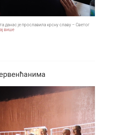
а данас је прославила крсну славу – Светог
ај више
Дервенћанима