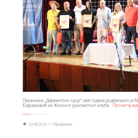
Признање „Дервентско срце“ ове године додијељено је 
Бајрамовић из Женског рукометног клуба ..
Прочитај ви
03.08.2026
Протокол