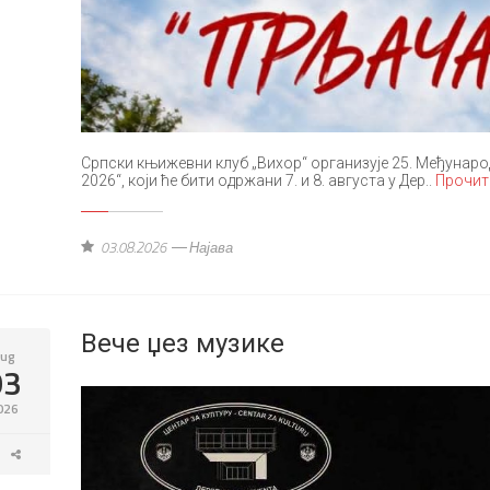
Српски књижевни клуб „Вихор“ организује 25. Међунаро
2026“, који ће бити одржани 7. и 8. августа у Дер..
Прочит
03.08.2026
Најава
Вече џез музике
ug
03
026