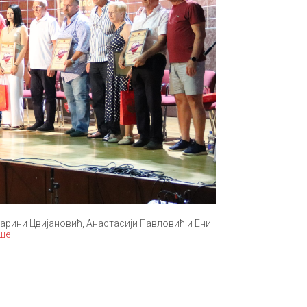
Марини Цвијановић, Анастасији Павловић и Ени
ше