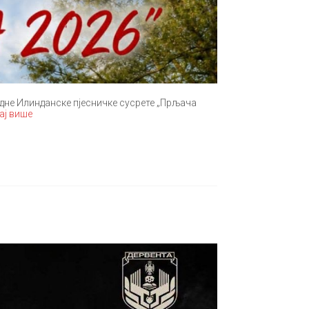
дне Илинданске пјесничке сусрете „Прљача
ај више