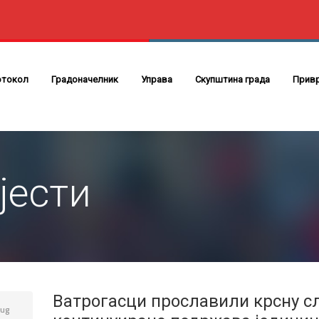
отокол
Градоначелник
Управа
Скупштина града
Прив
јести
Ватрогасци прославили крсну сл
ug