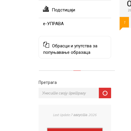
Подстицаји
2
1
е-УПРАВА
Обрасци и упутства за
попуњавање образаца
Претрага
Last Update:7 августа 2026