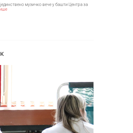
е јединствено музичко вече у башти Центра за
више
ак