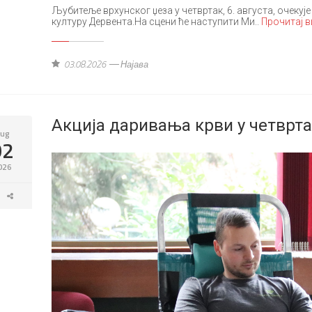
Љубитеље врхунског џеза у четвртак, 6. августа, очекуј
културу Дервента.На сцени ће наступити Ми..
Прочитај 
03.08.2026
Најава
Акција даривања крви у четврт
ug
02
026