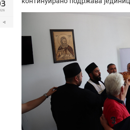
03
континуирано подржава јединиц
026