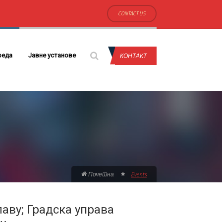
CONTACT US
КОНТАКТ
реда
Јавне установе
Почетна
Events
аву; Градска управа