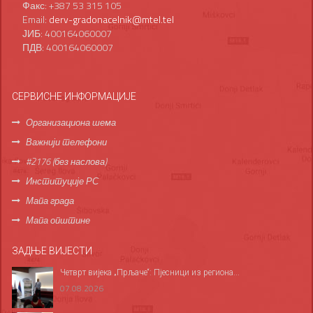
Факс: +387 53 315 105
Email:
derv-gradonacelnik@mtel.tel
ЈИБ: 400164060007
ПДВ: 400164060007
СЕРВИСНЕ ИНФОРМАЦИЈЕ
Организациона шема
Важнији телефони
#2176 (без наслова)
Институције РС
Мапа града
Мапа општине
ЗАДЊЕ ВИЈЕСТИ
Четврт вијека „Прљаче“: Пјесници из региона...
07.08.2026