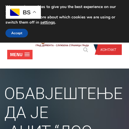
We are using cookies to give you the best experience on our
CONTACT US
BS
website.
You can find out more about which cookies we are using or
switch them off in
settings
.
Accept
КОНТАКТ
MENU
ОБАВЈЕШТЕЊЕ
ДА ЈЕ