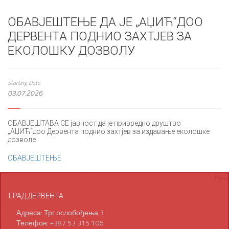
ОБАВЈЕШТЕЊЕ ДА ЈЕ „АЏИЋ“ДОО
ДЕРВЕНТА ПОДНИО ЗАХТЈЕВ ЗА
ЕКОЛОШКУ ДОЗВОЛУ
Starting Date
03.07.2026
ОБАВЈЕШТАВА СЕ јавност да је привредно друштво
„АЏИЋ“доо Дервента поднио захтјев за издавање еколошке
дозволе
ОБАВЈЕШТЕЊЕ
ГРАД ДЕРВЕНТА
Адреса: Трг ослобођења 3
Телефон: +387 53 315 106