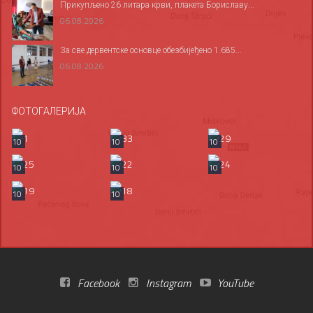
Прикупљено 26 литара крви, плакета Бориславу...
06.08.2026
За све дервентске основце обезбијеђено 1.685...
06.08.2026
ФОТОГАЛЕРИЈА
10
10
10
10
10
10
10
10
Facebook
Instagram
YouTube