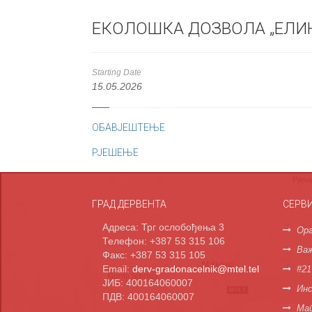
ЕКОЛОШКА ДОЗВОЛА „ЕЛИ
Starting Date
15.05.2026
ОБАВЈЕШТЕЊЕ
РЈЕШЕЊЕ
ГРАД ДЕРВЕНТА
СЕРВ
Адреса: Трг ослобођења 3
Орг
Телефон: +387 53 315 106
Важ
Факс: +387 53 315 105
Email:
derv-gradonacelnik@mtel.tel
#21
ЈИБ: 400164060007
Инс
ПДВ: 400164060007
Мап