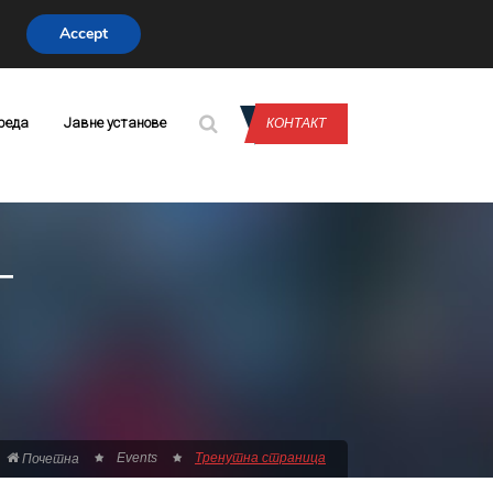
Accept
CONTACT US
реда
Јавне установе
КОНТАКТ
Г
Events
Тренутна страница
Почетна