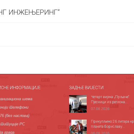
НГ ИНЖЕЊЕРИНГ“
ИСНЕ ИНФОРМАЦИЈЕ
ЗАДЊЕ ВИЈЕСТИ
Четврт вијека „Прљаче“:
анизациона шема
Пјесници из региона...
нији телефони
07.08.2026
76 (без наслова)
Прикупљено 26 литара кр
титуције РС
плакета Бориславу...
а града
06.08.2026