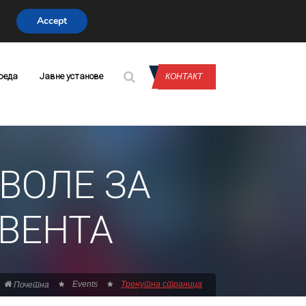
Accept
CONTACT US
реда
Јавне установе
КОНТАКТ
ВОЛЕ ЗА
РВЕНТА
Events
Тренутна страница
Почетна