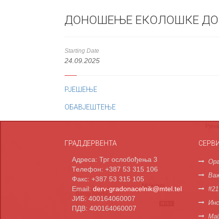
ДОНОШЕЊЕ ЕКОЛОШКЕ ДОЗВ
Starting Date
24.09.2025
РЈЕШЕЊЕ
ОБАВЈЕШТЕЊЕ
ГРАД ДЕРВЕНТА
СЕРВ
Адреса: Трг ослобођења 3
Орг
Телефон: +387 53 315 106
Важ
Факс: +387 53 315 105
Email:
derv-gradonacelnik@mtel.tel
#21
ЈИБ: 400164060007
Инс
ПДВ: 400164060007
Мап