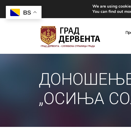
We are using cookies
You can find out mo
BS
Пр
ДОНОШЕЊЕ
„ОСИЊА СОЛ