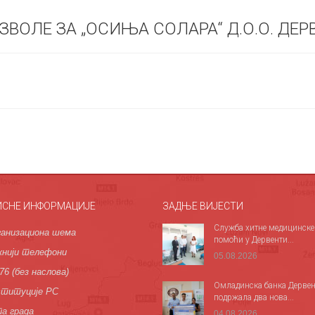
ОЛЕ ЗА „ОСИЊА СОЛАРА“ Д.О.О. ДЕР
ИСНЕ ИНФОРМАЦИЈЕ
ЗАДЊЕ ВИЈЕСТИ
Служба хитне медицинске
анизациона шема
помоћи у Дервенти...
нији телефони
05.08.2026
76 (без наслова)
Омладинска банка Дервен
титуције РС
подржала два нова...
а града
04.08.2026