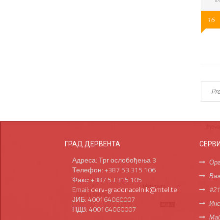
16
Pre
ГРАД ДЕРВЕНТА
СЕРВ
Адреса: Трг ослобођења 3
Орг
Телефон: +387 53 315 106
Важ
Факс: +387 53 315 105
Email:
derv-gradonacelnik@mtel.tel
#21
ЈИБ: 400164060007
Инс
ПДВ: 400164060007
Мап