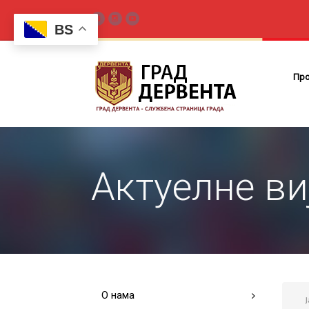
BS
Пр
Актуелне ви
О нама
J