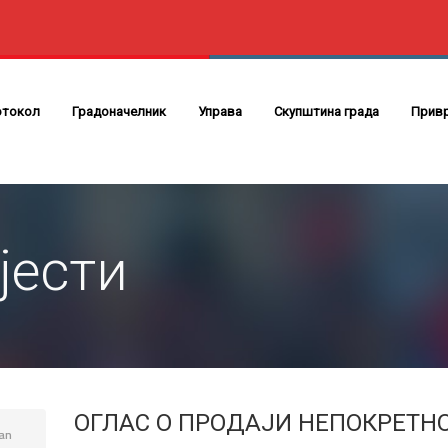
отокол
Градоначелник
Управа
Скупштина града
Прив
јести
ОГЛАС О ПРОДАЈИ НЕПОКРЕТН
an