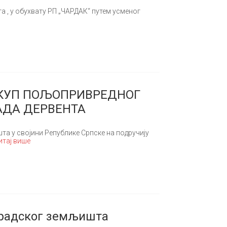
а , у обухвату РП „ЧАРДАК“ путем усменог
АКУП ПОЉОПРИВРЕДНОГ
АДА ДЕРВЕНТА
а у својини Републике Српске на подручију
тај више
градског земљишта