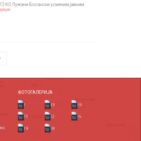
 872 КО Лужани Босански усменим јавним
 више
t
ФОТОГАЛЕРИЈА
10
10
10
10
10
10
ви,
10
10