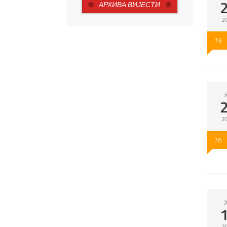
АРХИВА ВИЈЕСТИ
2
15
J
2
16
J
2