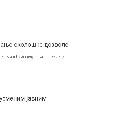
авање еколошке дозволе
е Нединић Данијелу одговорном лицу
 усменим јавним