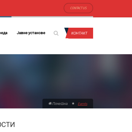
CONTACT US
КОНТАКТ
реда
Јавне установе
Почетна
Events
ОСТИ