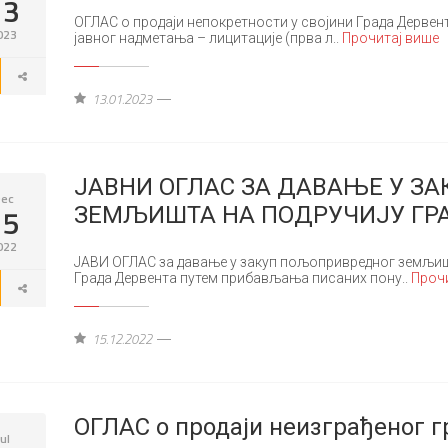
13
ОГЛАС о продаји непокретности у својини Града Дервент
023
јавног надметања – лицитације (прва л..
Прочитај више
13.01.2023
ЈАВНИ ОГЛАС ЗА ДАВАЊЕ У З
ec
15
ЗЕМЉИШТА НА ПОДРУЧИЈУ ГР
022
ЈАВИ ОГЛАС за давање у закуп пољопривредног земљишт
Града Дервента путем прибављања писаних пону..
Прочи
15.12.2022
ОГЛАС о продаји неизграђеног 
Jul