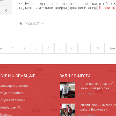
ОГЛАС о продаји непокретности означене као к.ч. број
надметањем – лицитацијом (прва лицитација)
Прочитај
14.06.2022
v
1
2
3
4
5
6
. . .
10
Nex
ИСНЕ ИНФОРМАЦИЈЕ
ЗАДЊЕ ВИЈЕСТИ
Четврт вијека „Прљаче“:
анизациона шема
Пјесници из региона...
нији телефони
07.08.2026
76 (без наслова)
Прикупљено 26 литара кр
титуције РС
плакета Бориславу...
а града
06.08.2026