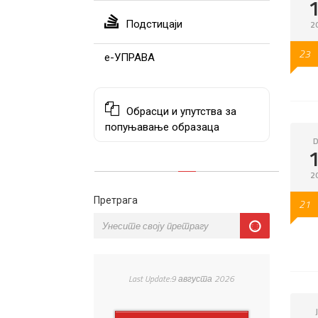
Подстицаји
2
23
е-УПРАВА
Обрасци и упутства за
попуњавање образаца
D
2
Претрага
21
Last Update:9 августа 2026