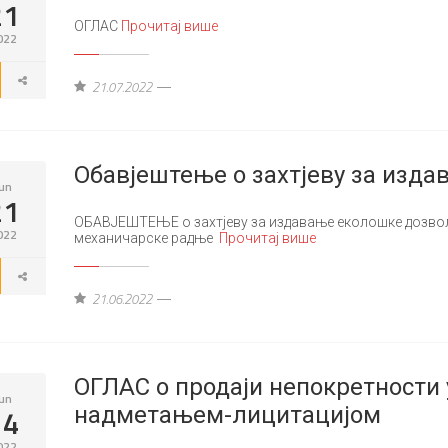
21
ОГЛАС
Прочитај више
022
21.07.2022
Обавјештење о захтјеву за изд
un
21
ОБАВЈЕШТЕЊЕ о захтјеву за издавање еколошке дозвол
022
механичарске радње
Прочитај више
21.06.2022
ОГЛАС о продаји непокретности
un
14
надметањем-лицитацијом
022