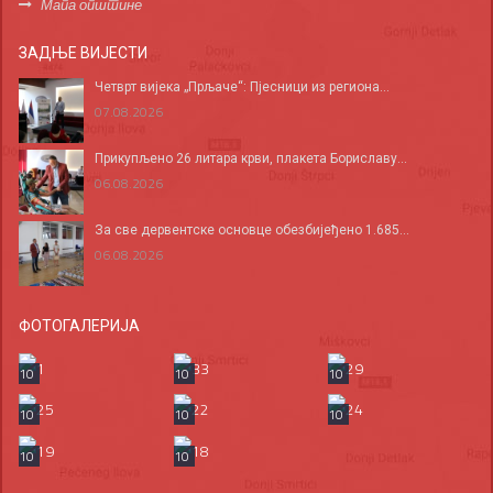
Мапа општине
ЗАДЊЕ ВИЈЕСТИ
Четврт вијека „Прљаче“: Пјесници из региона...
07.08.2026
Прикупљено 26 литара крви, плакета Бориславу...
06.08.2026
За све дервентске основце обезбијеђено 1.685...
06.08.2026
ФОТОГАЛЕРИЈА
10
10
10
10
10
10
10
10