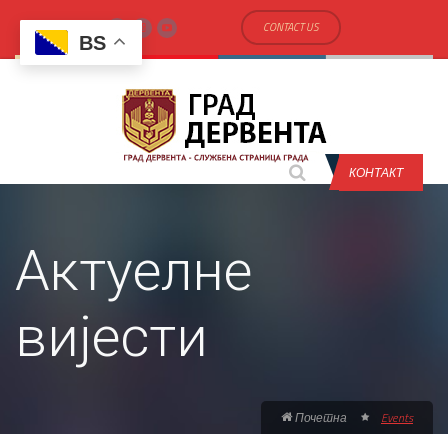
CONTACT US
BS
КОНТАКТ
Актуелне
вијести
Почетна
Events