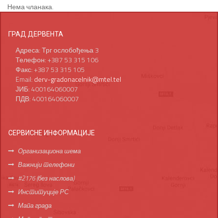
Нема чланака.
ГРАД ДЕРВЕНТА
Адреса: Трг ослобођења 3
Телефон: +387 53 315 106
Факс: +387 53 315 105
Email:
derv-gradonacelnik@mtel.tel
ЈИБ: 400164060007
ПДВ: 400164060007
СЕРВИСНЕ ИНФОРМАЦИЈЕ
Организациона шема
Важнији телефони
#2176 (без наслова)
Институције РС
Мапа града