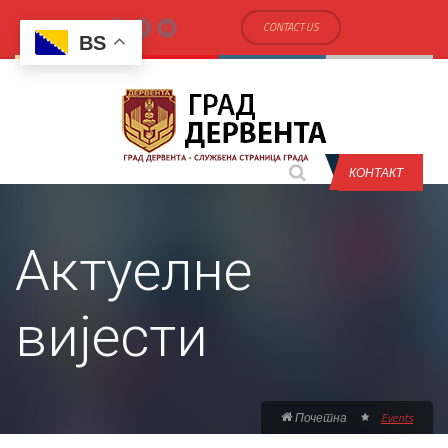
CONTACT US
BS
КОНТАКТ
Актуелне
вијести
Почетна
Events