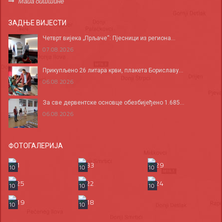
Мапа општине
ЗАДЊЕ ВИЈЕСТИ
Четврт вијека „Прљаче“: Пјесници из региона...
07.08.2026
Прикупљено 26 литара крви, плакета Бориславу...
06.08.2026
За све дервентске основце обезбијеђено 1.685...
06.08.2026
ФОТОГАЛЕРИЈА
10
10
10
10
10
10
10
10