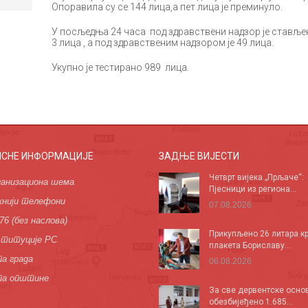
Опоравила су се 144 лица,а пет лица је преминуло.
У посљедња 24 часа под здравствени надзор је стављен
3 лица , а под здравственим надзором је 49 лица.
Укупно је тестирано 989 лица.
ИСНЕ ИНФОРМАЦИЈЕ
ЗАДЊЕ ВИЈЕСТИ
Четврт вијека „Прљаче“:
анизациона шема
Пјесници из региона...
нији телефони
07.08.2026
76 (без наслова)
Прикупљено 26 литара кр
титуције РС
плакета Бориславу...
а града
06.08.2026
па општине
За све дервентске осно
обезбијеђено 1.685...