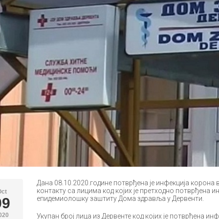
Дана 08.10.2020.године потврђена је инфекција корона ви
контакту са лицима код којих је претходно потврђена ин
Oct
епидемиолошку заштиту Дома здравља у Дервенти.
09
020
Укупан број лица из Дервенте код којих је потврђена инфе