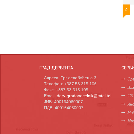
0
ГРАД ДЕРВЕНТА
СЕРВ
Адреса: Трг ослобођења 3
Орг
Телефон: +387 53 315 106
Важ
Факс: +387 53 315 105
Email:
derv-gradonacelnik@mtel.tel
#21
ЈИБ: 400164060007
Инс
ПДВ: 400164060007
Мап
Ма