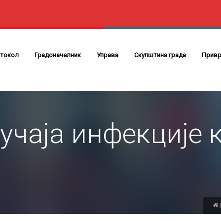
токол
Градоначелник
Управа
Скупштина града
Привр
учаја инфекције 