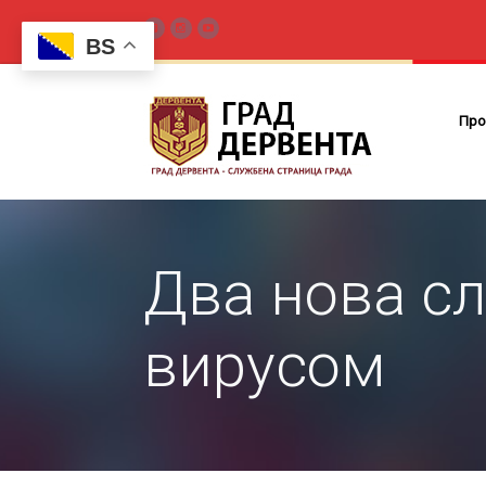
BS
Про
Два нова сл
вирусом