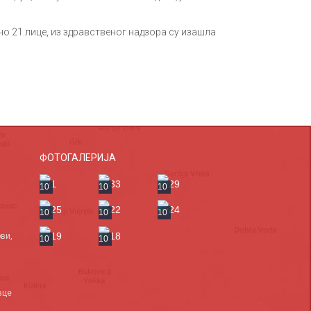
о 21.лице, из здравственог надзора су изашла
ФОТОГАЛЕРИЈА
10
10
10
10
10
10
ви,
10
10
вце