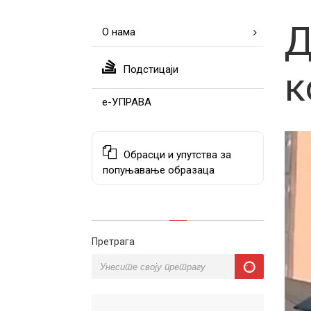
Д
О нама
Подстицаји
к
е-УПРАВА
Обрасци и упутства за
попуњавање образаца
Претрага