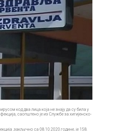
русом код два лица која не знају да су била у
фекција, саопштено је из Службе за хигијенско-
кција ,закључно са 08.10.2020.године, је 158.