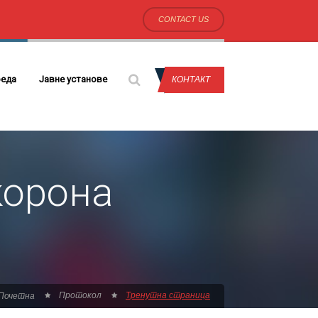
CONTACT US
еда
Јавне установе
КОНТАКТ
корона
Протокол
Тренутна страница
Почетна