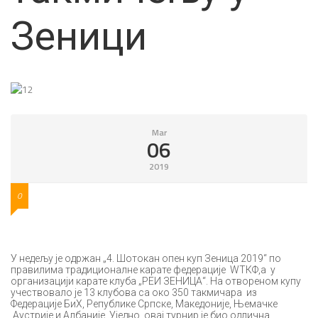
Зеници
Mar
06
2019
0
У недељу је одржан „4. Шотокан опен куп Зеница 2019“ по
правилима традиционалне карате федерације WТКФ,а у
организацији карате клуба „РЕИ ЗЕНИЦА“. На отвореном купу
учествовало је 13 клубова са око 350 такмичара из
Федерације БиХ, Републике Српске, Македоније, Њемачке
,Аустрије и Албаније. Уједно, овај турнир је био одлична