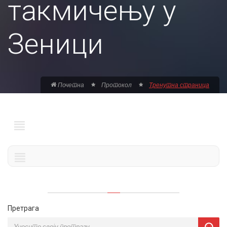
такмичењу у
Зеници
Почетна
Протокол
Тренутна страница
Претрага