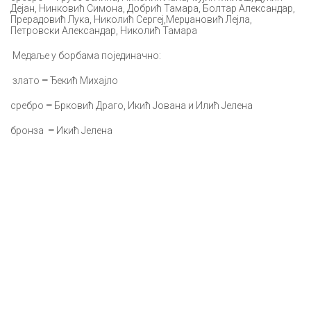
Дејан, Нинковић Симона, Добрић Тамара, Болтар Александар,
Прерадовић Лука, Николић Сергеј,Мерџановић Лејла,
Петровски Александар, Николић Тамара
Медаље у борбама појединачно:
злато
–
Ђекић Михајло
сребро
–
Брковић Драго, Икић Јована и Илић Јелена
бронза
–
Икић Јелена