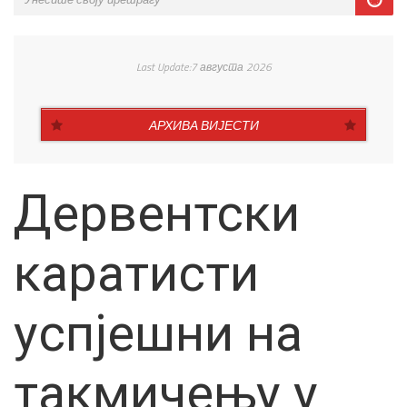
Last Update:7 августа 2026
АРХИВА ВИЈЕСТИ
Дервентски
каратисти
успјешни на
такмичењу у