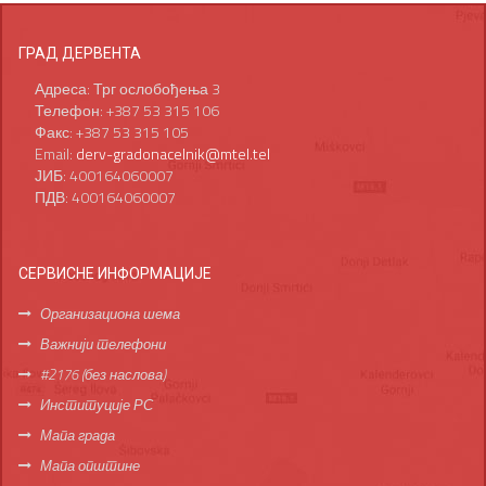
ГРАД ДЕРВЕНТА
Адреса: Трг ослобођења 3
Телефон: +387 53 315 106
Факс: +387 53 315 105
Email:
derv-gradonacelnik@mtel.tel
ЈИБ: 400164060007
ПДВ: 400164060007
СЕРВИСНЕ ИНФОРМАЦИЈЕ
Организациона шема
Важнији телефони
#2176 (без наслова)
Институције РС
Мапа града
Мапа општине