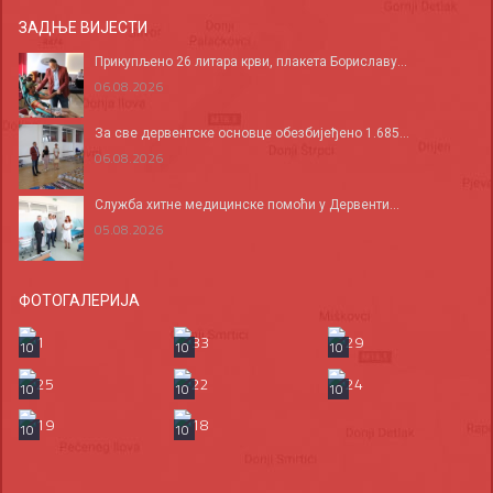
ЗАДЊЕ ВИЈЕСТИ
Прикупљено 26 литара крви, плакета Бориславу...
06.08.2026
За све дервентске основце обезбијеђено 1.685...
06.08.2026
Служба хитне медицинске помоћи у Дервенти...
05.08.2026
ФОТОГАЛЕРИЈА
10
10
10
10
10
10
10
10