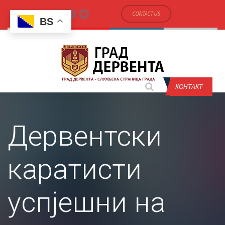
CONTACT US
BS
КОНТАКТ
Дервентски
каратисти
успјешни на