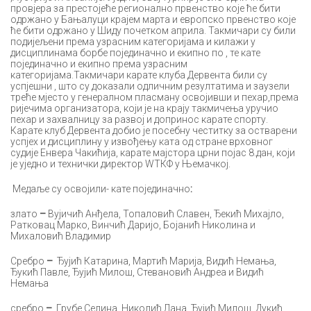
провјера за престојеће регионално првенство које ће бити
одржано у Бањалуци крајем марта и европско првенство које
ће бити одржано у Шиду почетком априла. Такмичари су били
подијељени према узрасним категоријама и килажи у
дисциплинама борбе појединачно и екипно по , те кате
појединачно и екипно према узрасним
категоријама.Такмичари карате клуба Дервента били су
успјешни , што су доказали одличним резултатима и заузели
треће мјесто у генералном пласману освојивши и пехар,према
ријечима организатора, који је на крају такмичења уручио
пехар и захвалницу за развој и допринос карате спорту.
Карате клуб Дервента добио је посебну честитку за остварени
успјех и дисциплину у извођењу ката од стране врховног
судије Енвера Чакићија, карате мајстора црни појас 8.дан, који
је уједно и технички директор WТКФ у Њемачкој.
Медаље су освојили- кате појединачно
:
злато
–
Вујичић Анђела, Топаловић Славен, Ђекић Михајло,
Ратковац Марко, Винчић Даријо, Бојанић Николина и
Михаловић Владимир
Сребро
–
Ђујић Катарина, Мартић Марија, Видић Немања,
Ђукић Павле, Ђујић Милош, Стевановић Андреа и Видић
Немања
сребро
–
Грубе Селина, Николић Лана, Ђујић Милош, Дукић