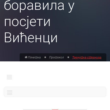
боравила у
посјети
Вићенци
Почетна
Протокол
Тренутна страница