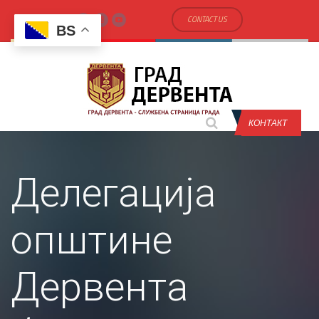
CONTACT US
BS
КОНТАКТ
Делегација
општине
Дервента