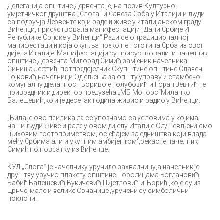
Делегација општине Дервента је, на позив Културно-
умјетничког друштва „Слога“ и Савеза Срба у Италији и људи
са подручја Дервенте који раде и живе у италијанском граду
Вићенци, присуствовала манифестацији „Дани Србије И
Републике Српске у Вићенци“.Ради се о традиционалној
манифестацији која окупља преко пет стотина Срба из овог
дијела Италије. Манифестацији су присуствовали и начелник
општине Дервента Милорад Симић,замјеник начелника
Синиша Јефтић, потпредсједник Скупштине општине Славен
Гојковић,начелници Одјељења за општу управу и стамбено-
комуналну дјелатност Боривоје Голубовић и Горан Јевтић те
привредник и директор предузећа „МБ Моторс“Миланко
Балешевић,који је десетак година живио и радио у Вићенци.
„Била је ово прилика да се упознамо са условима у којима
наши људи живе и раде у овом дијелу Италије.Одушевљени смо
њиховим гостопримством, осјећајем заједништва који влада
међу Србима али и укупним амбијентом“,рекао је начелник
Симић по повратку из Вићенце.
КУД „Слога“ је начелнику уручило захвалницу,а начелник је
друштву уручио плакету општине.Породицама Богдановић,
Бабић,Балешевић,Вукичевић,Пијетловић и Ћорић ,које су из
Црнче, мале и велике Сочанице ,уручени су симболични
поклони.