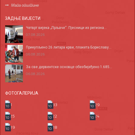
Мапа општине
ЗАДЊЕ ВИЈЕСТИ
Четврт вијека „Прљаче“: Пјесници из региона...
07.08.2026
Прикупљено 26 литара крви, плакета Бориславу...
06.08.2026
За све дервентске основце обезбијеђено 1.685...
06.08.2026
ФОТОГАЛЕРИЈА
10
10
10
10
10
10
10
10