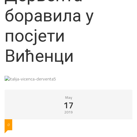
боравила у
посјети
Вићенци
May
17
2019
0