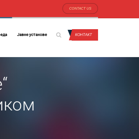
CONTACT US
еда
Јавне установе
КОНТАКТ
“
иком