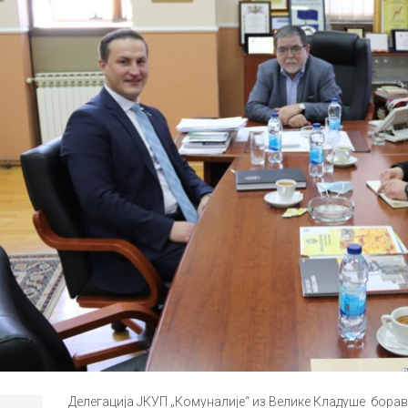
Делегација ЈКУП „Комуналије“ из Велике Кладуше борави