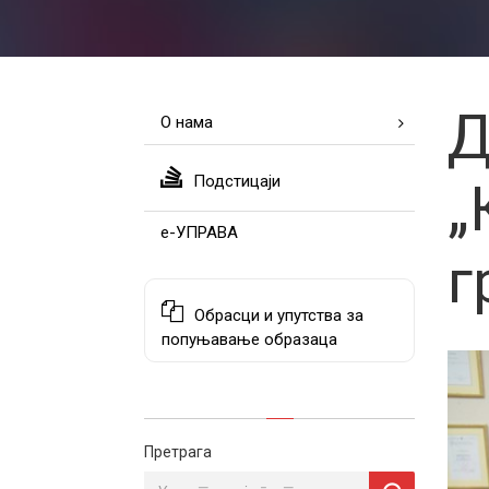
Д
О нама
Подстицаји
„
е-УПРАВА
г
Обрасци и упутства за
попуњавање образаца
Претрага