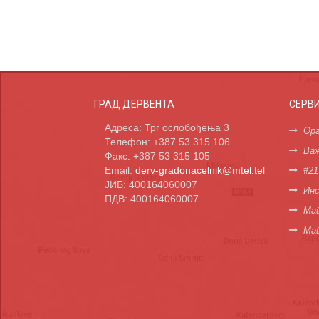
ГРАД ДЕРВЕНТА
СЕРВ
Адреса: Трг ослобођења 3
Орг
Телефон: +387 53 315 106
Важ
Факс: +387 53 315 105
Email:
derv-gradonacelnik@mtel.tel
#21
ЈИБ: 400164060007
Инс
ПДВ: 400164060007
Мап
Ма