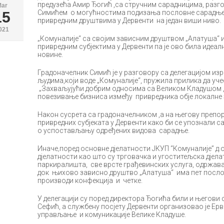
предузећа Амир Ђогић ,са стручним сарадницима, разг
Mar
Симићем о могућностима подизања пословне сарадње „
15
привредним друштвима у Дервенти на један виши ниво.
021
„Комуналије“ са својим зависним друштвом „Алатуша“ 
привредним субјектима у Дервенти па је ово била идеалн
новине.
Градоначелник Симић је у разговору са делегацијом и
људима,који воде „Комуналије“, пружила прилика д
„Захваљујући добрим односима са Великом Кладушом ,
повезивање бизниса између привредника обје локалне з
Након сусрета са градоначелником ,а на његову препору
привредних субјеката у Дервенти како би се упознали 
о успостављању одређених видова сарадње.
Иначе
,
поред основне дјелатности ЈКУП “Комуналије” д.о
дјелатности као што су трговачка и угоститељска дјел
паркиралишта, све врсте грађевинских услуга, одржава
док њихово зависно друштво „Алатуша“ има пет послов
производи конфекција и четке.
У делегацији су поред директора Ђогића били и његови 
Сефић, а службену посјету Дервенти организовао је Ер
управљање и комуникације Велике Кладуше.