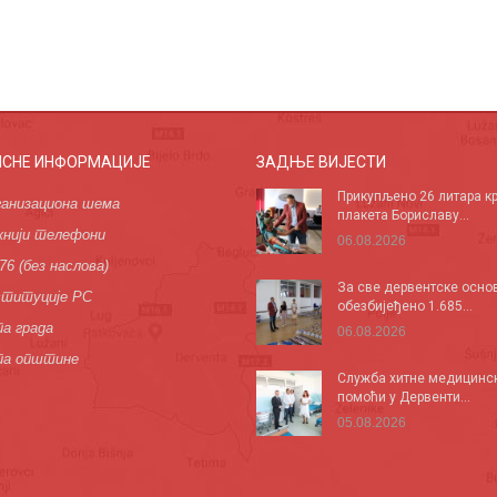
ИСНЕ ИНФОРМАЦИЈЕ
ЗАДЊЕ ВИЈЕСТИ
Прикупљено 26 литара кр
анизациона шема
плакета Бориславу...
нији телефони
06.08.2026
76 (без наслова)
За све дервентске осно
титуције РС
обезбијеђено 1.685...
а града
06.08.2026
па општине
Служба хитне медицинс
помоћи у Дервенти...
05.08.2026