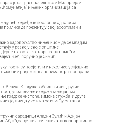
оварао је са градоначелником Милорадом
Комуналија“ и њених организација са
имају већ одређене пословне односе са
а прилика да презентују свој асортиман и
зразио задовољство чињеницом да се младим
а учествују у развоју своје општине.
 Дервента остаје отворена за помоћ и
аједнице“, поручио је Симић.
ку, гости су посјетили и неколико успјешних
са њиховим радом и плановима те разговарали
.о. Велика Кладуша, обавља и низ других
атност, управљање и одржавање јавних
ње градске чистоће, зимска служба и друге
них јединица у којима се између осталог
стручни сарадници Аладин Зулић и Адијан
вин Абдић,савјетник начелника за корпоративно