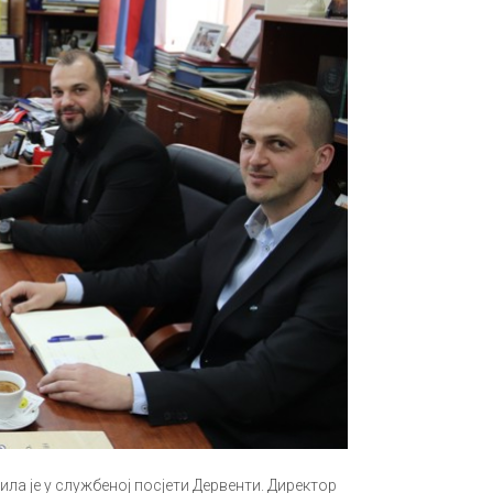
ла је у службеној посјети Дервенти. Директор