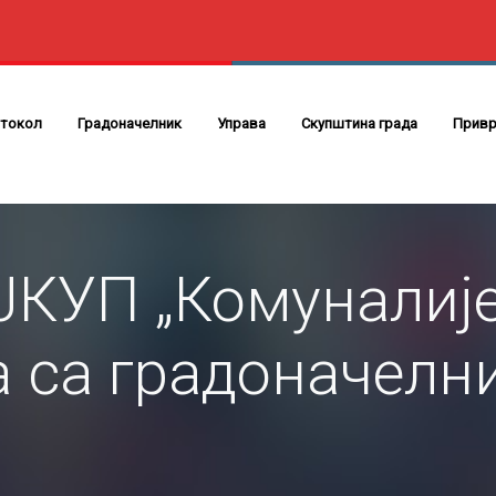
токол
Градоначелник
Управа
Скупштина града
Привр
ЈКУП „Комуналије
а са градоначелн