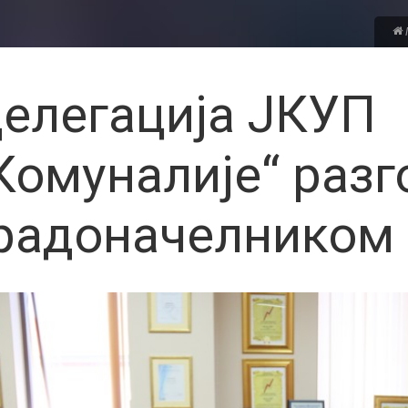
елегација ЈКУП
Комуналије“ разг
радоначелником