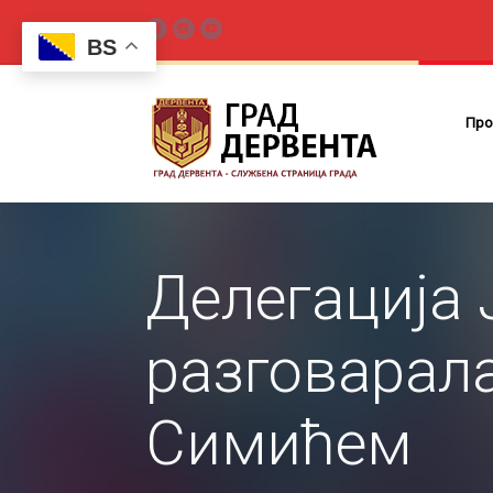
BS
Про
Делегација 
разговарал
Симићем