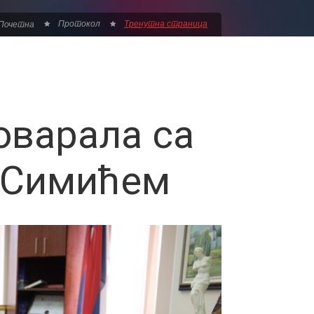
Протокол
Тренутна страница
Почетна
оварала са
 Симићем