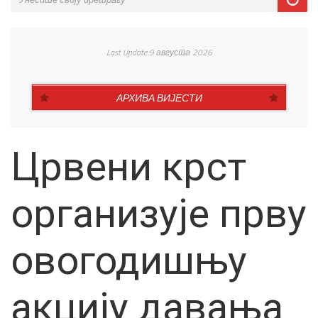
Last Update:9 августа 2026
АРХИВА ВИЈЕСТИ
Црвени крст
организује прву
овогодишњу
акцију давања