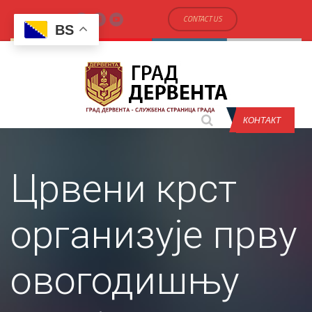
CONTACT US
BS
КОНТАКТ
Црвени крст
организује прву
овогодишњу