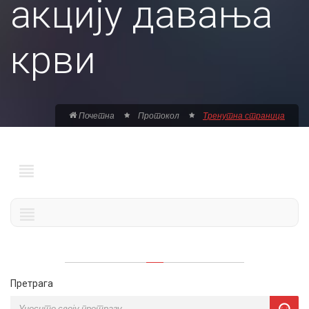
акцију давања
крви
Почетна
Протокол
Тренутна страница
Претрага