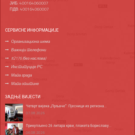
ЈИБ: 400164060007
ПДВ: 400164060007
СЕРВИСНЕ ИНФОРМАЦИЈЕ
Организациона шема
Важнији телефони
#2176 (без наслова)
Институције РС
Мапа града
Мапа општине
ЗАДЊЕ ВИЈЕСТИ
Четврт вијека „Прљаче“: Пјесници из региона...
07.08.2026
Прикупљено 26 литара крви, плакета Бориславу...
06.08.2026