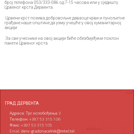
број телефона 053/333-086 од 7-15 часова или у сједишту
Црвеног крста Дервента.
Црвени крст позива добровољне даваоце крви и пунољетне
грађане наше општине да узму учешће у овој хуманитарној
акцији.
За све учеснике на овој акцији биће обезбијеђени поклон
пакети Црвеног крста.
ГРАД ДЕРВЕНТА
Адреса: Трг ослобођења 3
Телефон: +387 53 315 106
Факс: +387 53 315 105
Email:
derv-gradonacelnik@mtel.tel