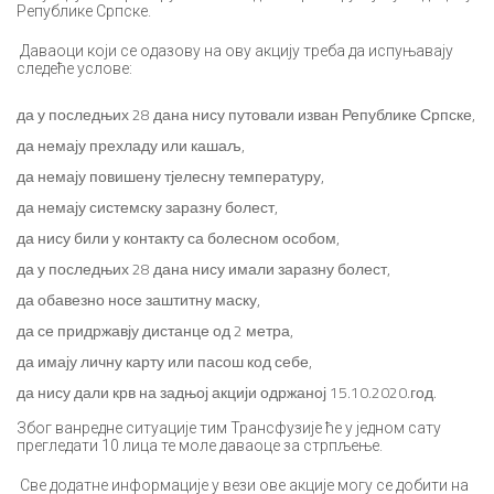
Републике Српске.
Даваоци који се одазову на ову акцију треба да испуњавају
следеће услове:
да у последњих 28 дана нису путовали изван Републике Српске,
да немају прехладу или кашаљ,
да немају повишену тјелесну температуру,
да немају системску заразну болест,
да нису били у контакту са болесном особом,
да у последњих 28 дана нису имали заразну болест,
да обавезно носе заштитну маску,
да се придржавју дистанце од 2 метра,
да имају личну карту или пасош код себе,
да нису дали крв на задњој акцији одржаној 15.10.2020.год.
Због ванредне ситуације тим Трансфузије ће у једном сату
прегледати 10 лица те моле даваоце за стрпљење.
Све додатне информације у вези ове акције могу се добити на