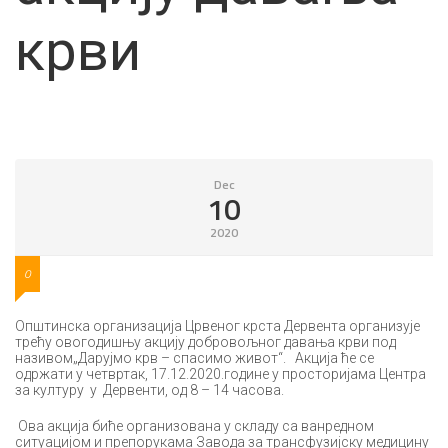
крви
Dec
10
2020
0
Општинска организација Црвеног крста Дервента организује
трећу овогодишњу акцију добровољног давања крви под
називом„Дарујмо крв – спасимо живот“. Акција ће се
одржати у четвртак, 17.12.2020.године у просторијама Центра
за културу у Дервенти, од 8 – 14 часова.
Ова акција биће организована у складу са ванредном
ситуацијом и препорукама Завода за трансфузијску медицину