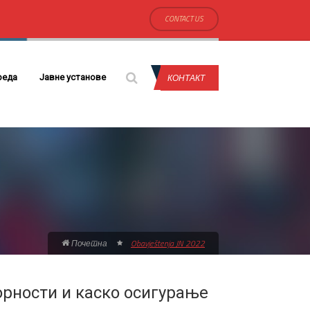
CONTACT US
КОНТАКТ
реда
Јавне установе
Почетна
Obavještenja JN 2022
орности и каско осигурање