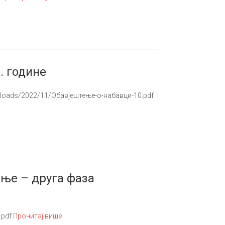
. године
ploads/2022/11/Обавјештење-о-набавци-10.pdf
ње – друга фаза
.pdf
Прочитај више