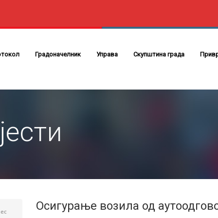
отокол
Градоначелник
Управа
Скупштина града
Прив
јести
Осигурање возила од аутоодгов
ec