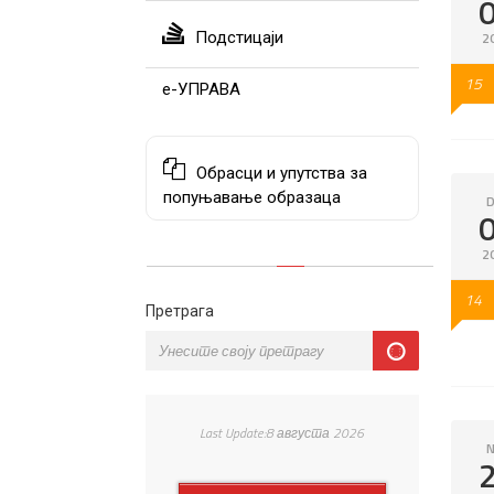
Подстицаји
2
15
е-УПРАВА
Обрасци и упутства за
попуњавање образаца
D
2
14
Претрага
Last Update:8 августа 2026
N