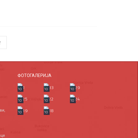
t
ФОТОГАЛЕРИЈА
10
10
10
10
10
10
ви,
10
10
вце