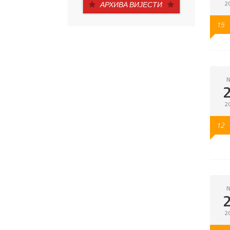
2
АРХИВА ВИЈЕСТИ
15
N
2
12
N
2