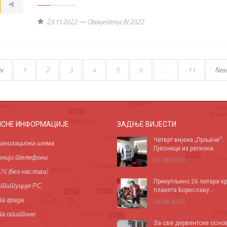
23.11.2022
Obavještenja JN 2022
v
1
2
3
4
5
6
. . .
11
Nex
ИСНЕ ИНФОРМАЦИЈЕ
ЗАДЊЕ ВИЈЕСТИ
Четврт вијека „Прљаче“:
анизациона шема
Пјесници из региона...
нији телефони
07.08.2026
76 (без наслова)
Прикупљено 26 литара кр
титуције РС
плакета Бориславу...
а града
06.08.2026
па општине
За све дервентске осно