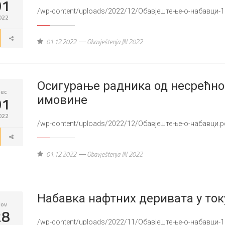
01
/wp-content/uploads/2022/12/Обавјештење-о-набавци-1
022
01.12.2022
Obavještenja JN 2022
Осигурање радника од несрећног
ec
01
имовине
022
/wp-content/uploads/2022/12/Обавјештење-о-набавци.p
01.12.2022
Obavještenja JN 2022
Набавка нафтних деривата у ток
ov
28
/wp-content/uploads/2022/11/Обавјештење-о-набавци-1