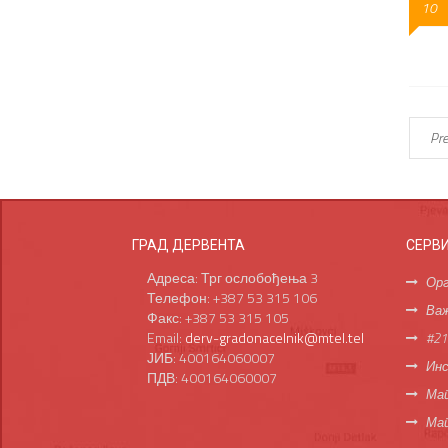
10
Pre
ГРАД ДЕРВЕНТА
СЕРВ
Адреса: Трг ослобођења 3
Орг
Телефон: +387 53 315 106
Важ
Факс: +387 53 315 105
Email:
derv-gradonacelnik@mtel.tel
#21
ЈИБ: 400164060007
Инс
ПДВ: 400164060007
Мап
Ма