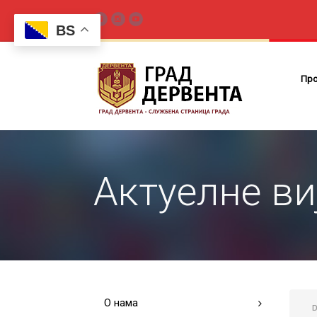
BS
Пр
Актуелне ви
О нама
D