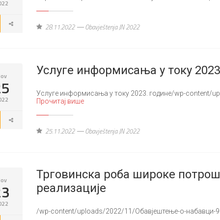
022
28.11.2022
Obavještenja JN 2022
Услуге информисања у току 2023
ov
25
Услуге информисања у току 2023. године/wp-content/u
022
Прочитај више
25.11.2022
Obavještenja JN 2022
Трговинска роба широке потрош
ov
23
реализације
022
/wp-content/uploads/2022/11/Обавјештење-о-набавци-9