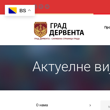
BS
Пр
Актуелне ви
О нама
M