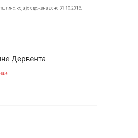
инe, кoja je oдржaнa дaнa 31.10.2018.
ине Дервента
више