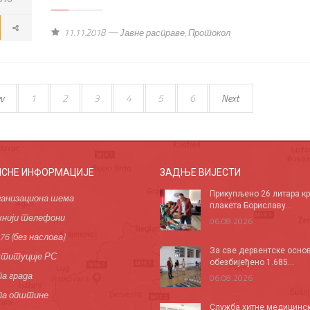
11.11.2018
Јавне расправе
,
Протокол
v
1
2
3
4
5
6
Next
ИСНЕ ИНФОРМАЦИЈЕ
ЗАДЊЕ ВИЈЕСТИ
Прикупљено 26 литара кр
анизациона шема
плакета Бориславу...
нији телефони
06.08.2026
76 (без наслова)
За све дервентске осно
титуције РС
обезбијеђено 1.685...
а града
06.08.2026
па општине
Служба хитне медицинс