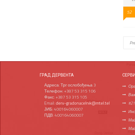
52
Pre
ГРАД ДЕРВЕНТА
СЕРВ
Адреса: Трг ослобођења 3
Орг
Телефон: +387 53 315 106
Важ
Факс: +387 53 315 105
Email:
derv-gradonacelnik@mtel.tel
#21
ЈИБ: 400164060007
Инс
ПДВ: 400164060007
Мап
Ма