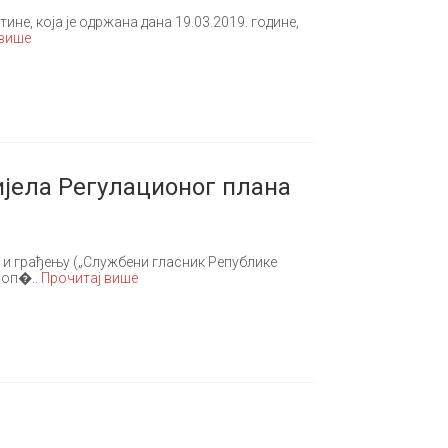
нe, кoja je oдржaнa дaнa 19.03.2019. гoдинe,
 више
јела Регулационог плана
а и грађењу („Службени гласник Републике
е оп�..
Прочитај више