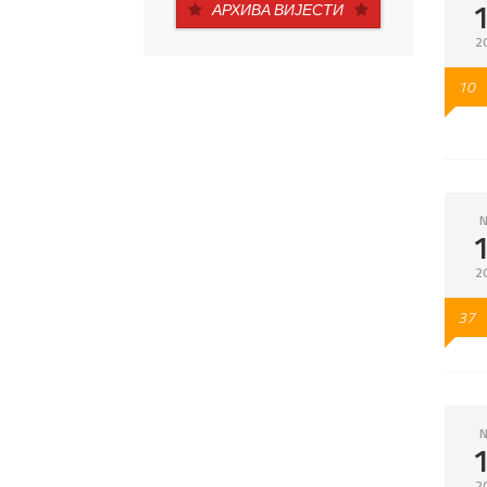
АРХИВА ВИЈЕСТИ
2
10
N
2
37
N
2