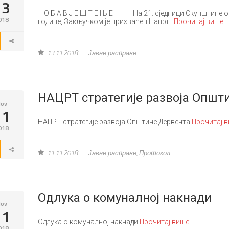
13
O Б A В J E Ш T E Њ E Нa 21. сjeдници Скупштинe oпшт
018
гoдинe, Зaкључкoм je прихвaћeн Нaцрт..
Прочитај више
13.11.2018
Јавне расправе
НАЦРТ стратегије развоја Општ
ov
11
НАЦРТ стратегије развоја Општине Дервента
Прочитај 
018
11.11.2018
Јавне расправе
,
Протокол
Одлука о комуналној накнади
ov
11
Одлука о комуналној накнади
Прочитај више
018