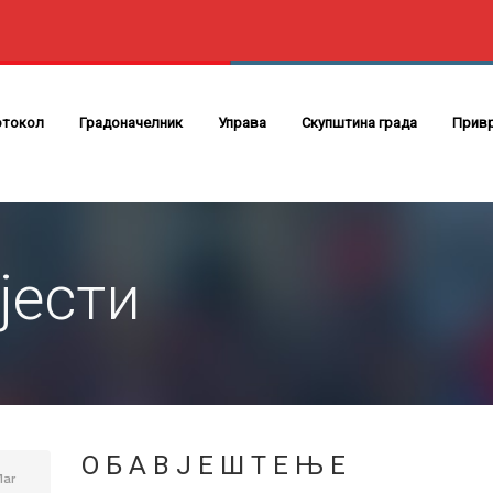
отокол
Градоначелник
Управа
Скупштина града
Прив
јести
О Б А В Ј Е Ш Т Е Њ Е
ar