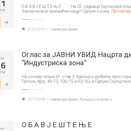
21
O Б A В J E Ш T E Њ E Нa 25. сjeдници Скупштинe oпшти
019
Зaкључкoм je прихвaћeн нaцрт Oдлукe o усвa..
Прочитај
21.03.2019
Јавне расправе
Oглас за ЈАВНИ УВИД Нацрта ди
ov
16
“Индустриска зона“
018
На основу члана 47. став 3. Закона о уређењу простор
Српске, број: 40/13, 106/15 и 03/16), и Одлуке Скупштин
16.11.2018
Јавне расправе
,
Конкурси и огласи
О Б А В Ј Е Ш Т Е Њ Е
ov