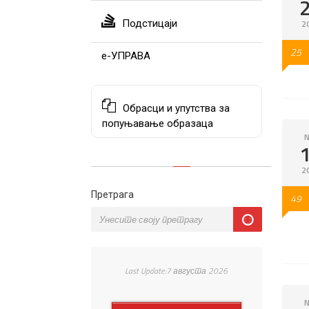
Подстицаји
2
25
е-УПРАВА
Обрасци и упутства за
попуњавање образаца
N
2
Претрага
49
Last Update:7 августа 2026
N