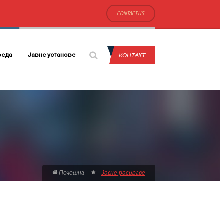
CONTACT US
КОНТАКТ
реда
Јавне установе
Почетна
Јавне расправе