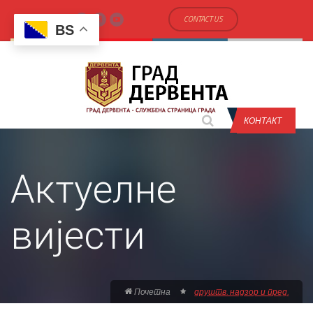
CONTACT US
BS
КОНТАКТ
Актуелне
вијести
Почетна
друштв. надзор и пред.