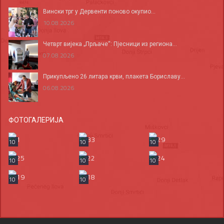
Вински трг у Дервенти поново окупио...
10.08.2026
Четврт вијека „Прљаче“: Пјесници из региона...
07.08.2026
Прикупљено 26 литара крви, плакета Бориславу...
06.08.2026
ФОТОГАЛЕРИЈА
10
10
10
10
10
10
10
10