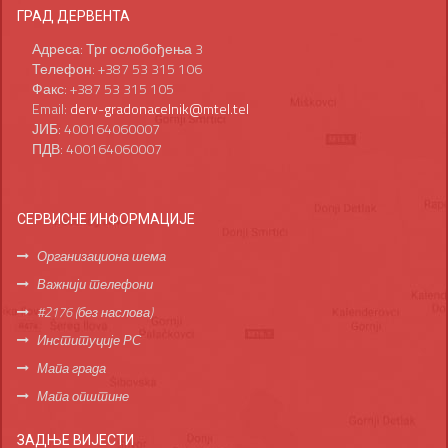
ГРАД ДЕРВЕНТА
Адреса: Трг ослобођења 3
Телефон: +387 53 315 106
Факс: +387 53 315 105
Email:
derv-gradonacelnik@mtel.tel
ЈИБ: 400164060007
ПДВ: 400164060007
СЕРВИСНЕ ИНФОРМАЦИЈЕ
Организациона шема
Важнији телефони
#2176 (без наслова)
Институције РС
Мапа града
Мапа општине
ЗАДЊЕ ВИЈЕСТИ