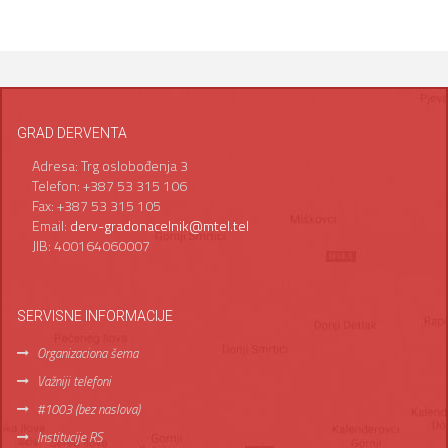
GRAD DERVENTA
Adresa: Trg oslobođenja 3
Telefon: +387 53 315 106
Fax: +387 53 315 105
Email:
derv-gradonacelnik@mtel.tel
JIB: 400164060007
SERVISNE INFORMACIJE
Organizaciona šema
Važniji telefoni
#1003 (bez naslova)
Institucije RS