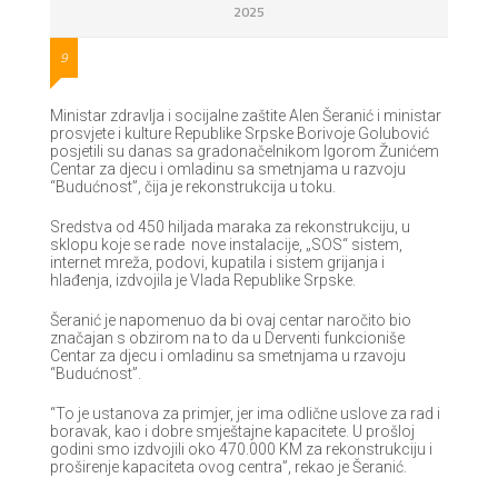
2025
9
Ministar zdravlja i socijalne zaštite Alen Šeranić i ministar
prosvjete i kulture Republike Srpske Borivoje Golubović
posjetili su danas sa gradonačelnikom Igorom Žunićem
Centar za djecu i omladinu sa smetnjama u razvoju
“Budućnost”, čija je rekonstrukcija u toku.
Sredstva od 450 hiljada maraka za rekonstrukciju, u
sklopu koje se rade nove instalacije, „SOS“ sistem,
internet mreža, podovi, kupatila i sistem grijanja i
hlađenja, izdvojila je Vlada Republike Srpske.
Šeranić je napomenuo da bi ovaj centar naročito bio
značajan s obzirom na to da u Derventi funkcioniše
Centar za djecu i omladinu sa smetnjama u rzavoju
“Budućnost”.
“To je ustanova za primjer, jer ima odlične uslove za rad i
boravak, kao i dobre smještajne kapacitete. U prošloj
godini smo izdvojili oko 470.000 KM za rekonstrukciju i
proširenje kapaciteta ovog centra”, rekao je Šeranić.