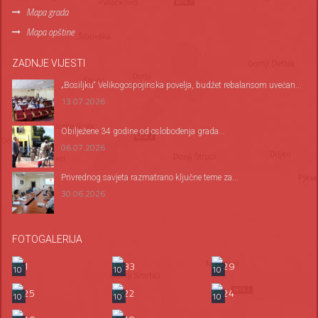
Mapa grada
Mapa opštine
ZADNJE VIJESTI
„Bosiljku“ Velikogospojinska povelja, budžet rebalansom uvećan...
13.07.2026
Оbilježene 34 godine od oslobođenja grada...
06.07.2026
Privrednog savjeta razmatrano ključne teme za...
30.06.2026
FOTOGALERIJA
10
10
10
10
10
10