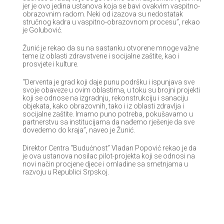
jer je ovo jedina ustanova koja se bavi ovakvim vaspitno-
obrazovnim radom. Neki od izazova su nedostatak
stručnog kadra u vaspitno-obrazovnom procesu”, rekao
je Golubović.
Žunić je rekao da su na sastanku otvorene mnoge važne
teme iz oblasti zdravstvene i socijalne zaštite, kao i
prosvjete i kulture.
“Derventa je grad koji daje punu podršku i ispunjava sve
svoje obaveze u ovim oblastima, u toku su brojni projekti
koji se odnose na izgradnju, rekonstrukciju i sanaciju
objekata, kako obrazovnih, tako i iz oblasti zdravlja i
socijalne zaštite. Imamo puno potreba, pokušavamo u
partnerstvu sa institucijama da nađemo rješenje da sve
dovedemo do kraja”, naveo je Žunić.
Direktor Centra “Budućnost” Vladan Popović rekao je da
je ova ustanova nosilac pilot-projekta koji se odnosi na
novi način procjene djece i omladine sa smetnjama u
razvoju u Republici Srpskoj.