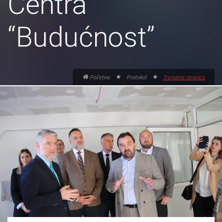
Centra
“Budućnost”
Početna
Protokol
Trenutna stranica