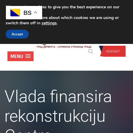
We are using cookies to give you the best experience on our
PRIJAVA
BS
website.
You can find out more about which cookies we are using or
switch them off in
settings
.
Accept
KONTAKT
MENU
Vlada finansira
rekonstrukciju