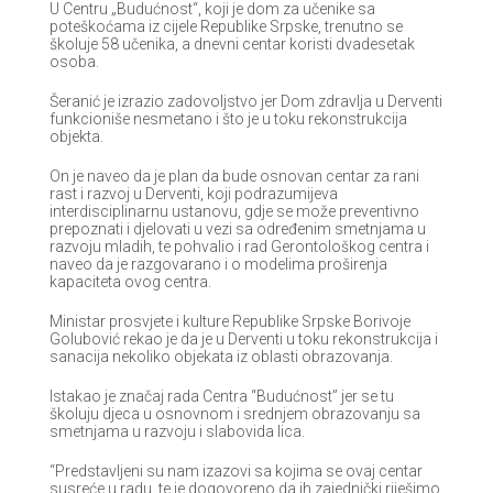
U Centru „Budućnost“, koji je dom za učenike sa
poteškoćama iz cijele Republike Srpske, trenutno se
školuje 58 učenika, a dnevni centar koristi dvadesetak
osoba.
Šeranić je izrazio zadovoljstvo jer Dom zdravlja u Derventi
funkcioniše nesmetano i što je u toku rekonstrukcija
objekta.
On je naveo da je plan da bude osnovan centar za rani
rast i razvoj u Derventi, koji podrazumijeva
interdisciplinarnu ustanovu, gdje se može preventivno
prepoznati i djelovati u vezi sa određenim smetnjama u
razvoju mladih, te pohvalio i rad Gerontološkog centra i
naveo da je razgovarano i o modelima proširenja
kapaciteta ovog centra.
Ministar prosvjete i kulture Republike Srpske Borivoje
Golubović rekao je da je u Derventi u toku rekonstrukcija i
sanacija nekoliko objekata iz oblasti obrazovanja.
Istakao je značaj rada Centra “Budućnost” jer se tu
školuju djeca u osnovnom i srednjem obrazovanju sa
smetnjama u razvoju i slabovida lica.
“Predstavljeni su nam izazovi sa kojima se ovaj centar
susreće u radu, te je dogovoreno da ih zajednički riješimo,