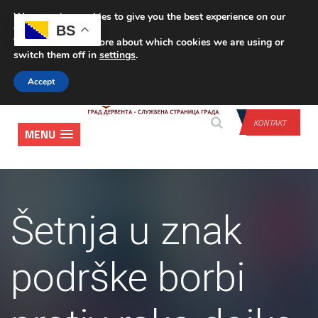
We are using cookies to give you the best experience on our
PRIJAVA
BS
website.
You can find out more about which cookies we are using or
switch them off in
settings
.
Accept
KONTAKT
MENU
Šetnja u znak
podrške borbi