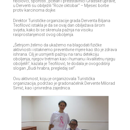
ribolovci, sportisti , pčelari i predstavnici Gradske uprave,
u Derventi su obilježili “Roze oktobar” – Mjesec borbe
protiv karcinoma dojke.
Direktor Turističke organizacije grada Derventa Biljana
Teofilović istakla je da se ovaj dan obilježava širom
svijeta, kako bi se skrenula pažnja na visoku
rasprostanjenost ovog oboljenja.
„Šetnjom želimo da ukažemo na blagodati fizičke
aktivnosti i istaknemo preventivne mjere kao što je zdrava
ishrana. Cilj je usmjeriti pažnju na ranu detekciju
oboljenja, njegov tretman kao i humanu i kvalitetnu njegu
oboljelih“, kazala je Teofilović, te dodala je ovogodišnji
slogan „Budi hrabra, pregledaj se!“.
Ovu aktivnost, koju je organizovala Turistička
organizacija, podržao je gradonačelnik Dervente Milorad
Simić, kao i privredna zajednica.