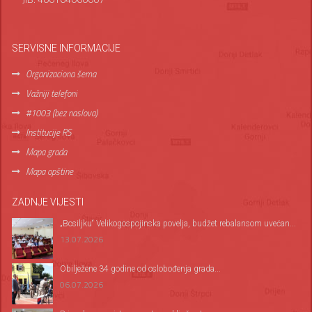
SERVISNE INFORMACIJE
Organizaciona šema
Važniji telefoni
#1003 (bez naslova)
Institucije RS
Mapa grada
Mapa opštine
ZADNJE VIJESTI
„Bosiljku“ Velikogospojinska povelja, budžet rebalansom uvećan...
13.07.2026
Оbilježene 34 godine od oslobođenja grada...
06.07.2026