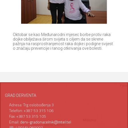
Oktobar se kao Međunarodni mjesec borbe protiv raka
dojke obilježava širom svijeta s ciljem da se skrene
pažnja na rasprostranjenost raka dojke i podigne svijest
o značaju prevencije i ranog otkrivanja ove bolesti.
GRAD DERVENTA
Adresa: Trg oslobođenja 3
Telefon: +387 53 315 106
Fax: +387 53 315 105
Email:
derv-gradonacelnik@mtel.tel
JIB: 400164060007