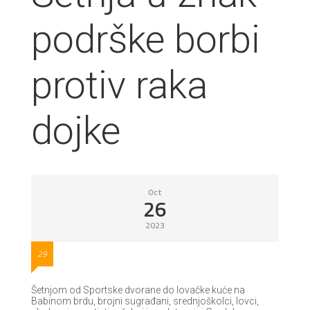
podrške borbi
protiv raka
dojke
Oct
26
2023
29
Šetnjom od Sportske dvorane do lovačke kuće na
Babinom brdu, brojni sugrađani, srednjoškolci, lovci,