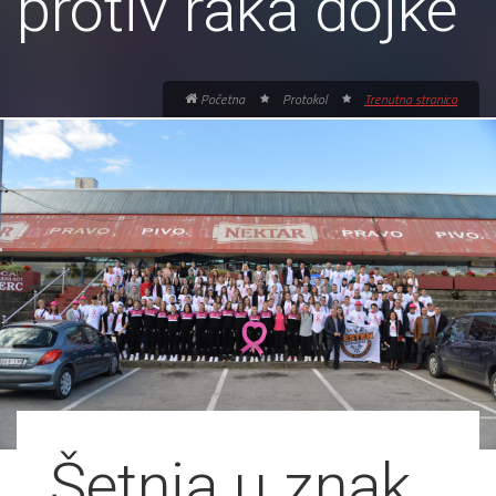
protiv raka dojke
Početna
Protokol
Trenutna stranica
Šetnja u znak