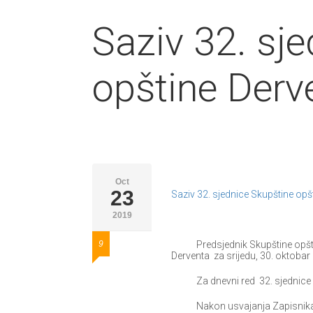
Saziv 32. sj
opštine Derv
Oct
23
Saziv 32. sjednice Skupštine opš
2019
9
Predsjednik Skupštine opštine D
Derventa za srijedu, 30. oktoba
Za dnevni red 32. sjednice pr
Nakon usvajanja Zapisnika sa 3