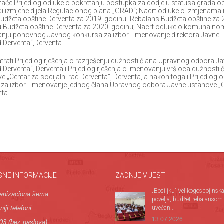
traće Prijedlog odluke o pokretanju postupka za dodjelu statusa grada op
adi izmjene dijela Regulacionog plana „GRAD“; Nacrt odluke o izmjenama 
džeta opštine Derventa za 2019. godinu- Rebalans Budžeta opštine za 
ju Budžeta opštine Derventa za 2020. godinu; Nacrt odluke o komunalno
ivanju ponovnog Javnog konkursa za izbor i imenovanje direktora Javne
d Derventa“,Derventa.
ti Prijedlog rješenja o razrješenju dužnosti člana Upravnog odbora J
d Derventa“, Derventa i Prijedlog rješenja o imenovanju vršioca dužnosti 
Centar za socijalni rad Derventa“, Derventa, a nakon toga i Prijedlog 
 za izbor i imenovanje jednog člana Upravnog odbora Javne ustanove „
nta.
SNE INFORMACIJE
ZADNJE VIJESTI
„Bosiljku“ Velikogospojinsk
anizaciona šema
povelja, budžet rebalansom
iji telefoni
uvećan...
13.07.2026
03 (bez naslova)