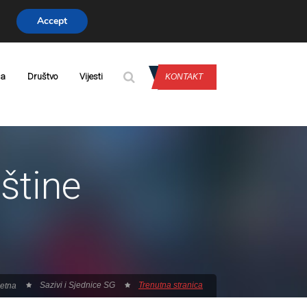
Accept
PRIJAVA
da
Društvo
Vijesti
KONTAKT
štine
Sazivi i Sjednice SG
Trenutna stranica
etna