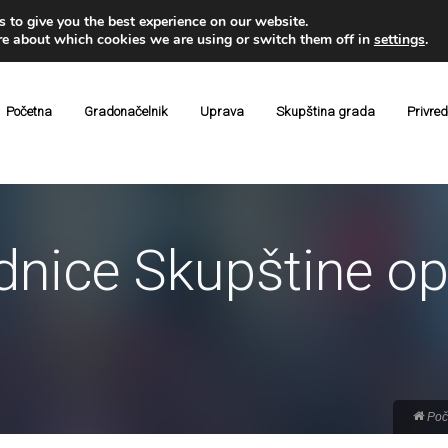
 to give you the best experience on our website.
re about which cookies we are using or switch them off in
settings
.
Početna
Gradonačelnik
Uprava
Skupština grada
Privre
ednice Skupštine op
Poč