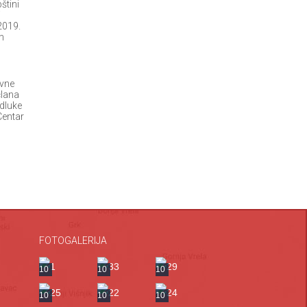
štini
i
2019.
m
avne
člana
odluke
Centar
FOTOGALERIJA
a
10
10
10
10
10
10