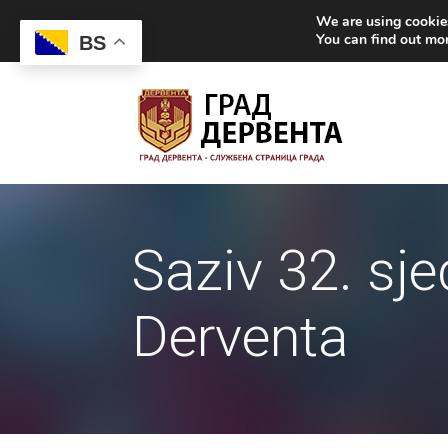
We are using cookies
You can find out mo
BS
Saziv 32. sj
Derventa