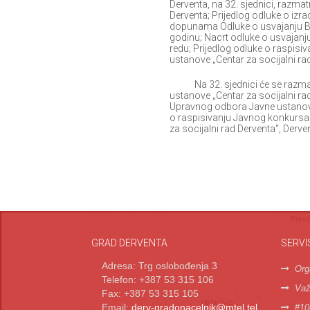
Derventa, na 32. sjednici, razma
Derventa; Prijedlog odluke o izr
dopunama Odluke o usvajanju Bu
godinu; Nacrt odluke o usvajan
redu; Prijedlog odluke o raspis
ustanove „Centar za socijalni ra
Na 32. sjednici će se razmatra
ustanove „Centar za socijalni ra
Upravnog odbora Javne ustanove „
o raspisivanju Javnog konkursa
za socijalni rad Derventa“, Derve
GRAD DERVENTA
SERVI
Adresa: Trg oslobođenja 3
Org
Telefon: +387 53 315 106
Važn
Fax: +387 53 315 105
Email:
derv-gradonacelnik@mtel.tel
#10