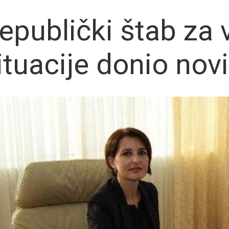
epublički štab za
ituacije donio nov