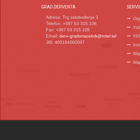
GRAD DERVENTA
SERVI
Adresa: Trg oslobođenja 3
Org
Telefon: +387 53 315 106
Važn
Fax: +387 53 315 105
Email:
derv-gradonacelnik@mtel.tel
#10
JIB: 400164060007
Inst
Map
Map