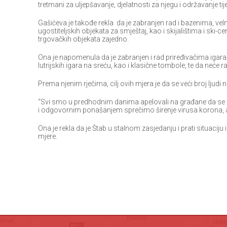
tretmani za uljepšavanje, djelatnosti za njegu i održavanje tije
Gašićeva је takođe rekla da je zabranjen rad i bazenima, vel
ugostiteljskih objekata za smještaj, kao i skijalištima i ski-c
trgovačkih objekata zajedno.
Ona je napomenula da je zabranjen i rad priređivačima igara 
lutrijskih igara na sreću, kao i klasične tombole, te da neće ra
Prema njenim rječima, cilj ovih mjera je da se veći broj ljud
“Svi smo u predhodnim danima apelovali na građane da se d
i odgovornim ponašanjem sprečimo širenje virusa korona, a s
Ona je rekla da je Štab u stalnom zasjedanju i prati situaciju
mjere.