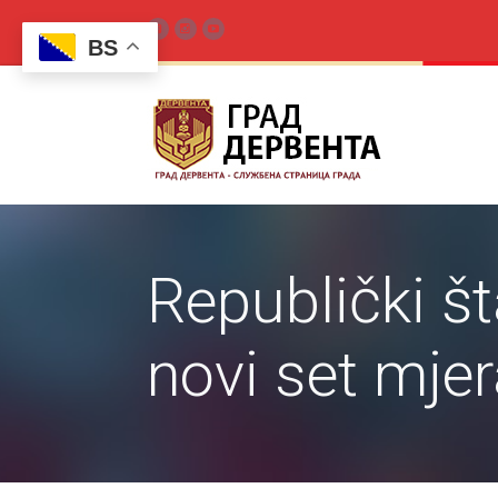
BS
Republički š
novi set mje