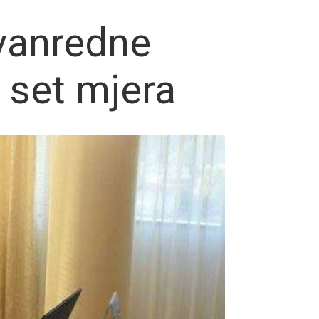
 vanredne
i set mjera