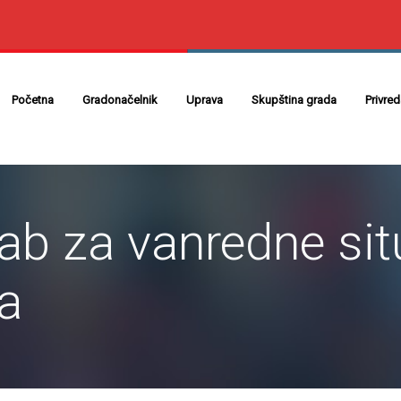
Početna
Gradonačelnik
Uprava
Skupština grada
Privre
tab za vanredne sit
ra