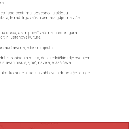
la.
nes i spa-centrima, posebno i u sklopu
entara, te rad trgovačkih centara gdje ima više
na sreću, osim priređivačima internet igara i
diti ni ustanove kulture.
i ne zadržava na jednom mjestu.
rže propisanih mjera, da zajedničkim djelovanjem
tavari nisu sjajne”, navela je Gašićeva.
 i ukoliko bude situacija zahtjevala donosiće i druge