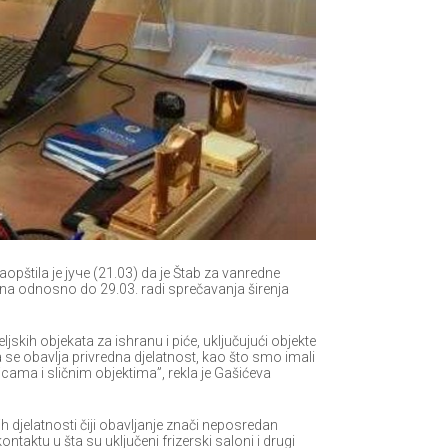
opštila je јуче (21.03) da je Štab za vanredne
dana odnosno do 29.03. radi sprečavanja širenja
ljskih objekata za ishranu i piće, uključujući objekte
a se obavlja privredna djelatnost, kao što smo imali
cama i sličnim objektima”, rekla je Gašićeva
h djelatnosti čiji obavljanje znači neposredan
taktu u šta su uključeni frizerski saloni i drugi