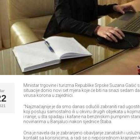
Ministar trgovine i turizma Republike Srpske Suzana Gašić sa
situacije donio novi set mjera koje će biti na snazi sedam 
Mar
virusa korona u zajednici.
22
021
“Najznačajnije je da smo danas odlučili zabraniti rad ugostite
koji posluju samostalno ili u okviru drugih objekata u kojim
i ranije, u šta spadaju i kafane na benzinskim pumpnim stani
novinarima u Banjaluci nakon sjednice Štaba.
Ona je navela da je zabranjeno obavljanje zanatskih i uslužni
kontakt sa korisnicima, a radi se o neposrednom krajnjem kon