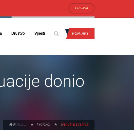
PRIJAVA
da
Društvo
Vijesti
KONTAKT
uacije donio
Protokol
Trenutna stranica
Početna