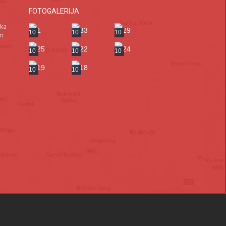
FOTOGALERIJA
ska
10
10
10
om
10
10
10
10
10