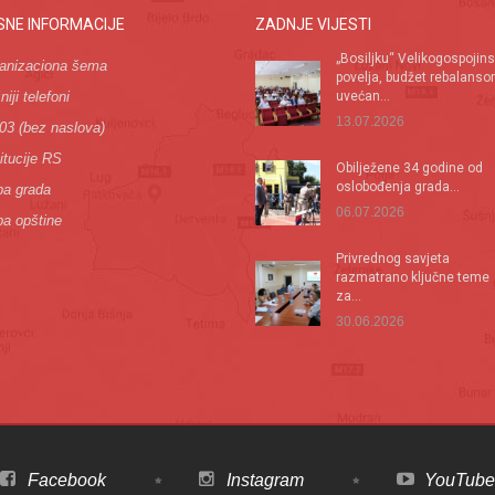
SNE INFORMACIJE
ZADNJE VIJESTI
„Bosiljku“ Velikogospojin
anizaciona šema
povelja, budžet rebalans
iji telefoni
uvećan...
13.07.2026
03 (bez naslova)
itucije RS
Оbilježene 34 godine od
oslobođenja grada...
a grada
06.07.2026
a opštine
Privrednog savjeta
razmatrano ključne teme
za...
30.06.2026
Facebook
Instagram
YouTube