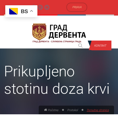
PRIJAVA
BS
KONTAKT
Prikupljeno
stotinu doza krvi
Početna
Protokol
Trenutna stranica