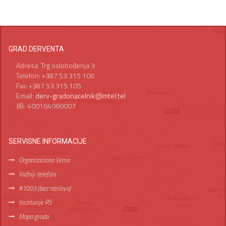
GRAD DERVENTA
Adresa: Trg oslobođenja 3
Telefon: +387 53 315 106
Fax: +387 53 315 105
Email:
derv-gradonacelnik@mtel.tel
JIB: 400164060007
SERVISNE INFORMACIJE
Organizaciona šema
Važniji telefoni
#1003 (bez naslova)
Institucije RS
Mapa grada