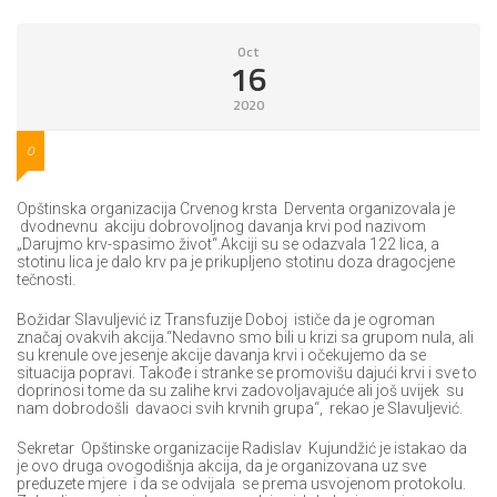
Oct
16
2020
0
Opštinska organizacija Crvenog krsta Derventa organizovala je
dvodnevnu akciju dobrovoljnog davanja krvi pod nazivom
„Darujmo krv-spasimo život“.Akciji su se odazvala 122 lica, a
stotinu lica je dalo krv pa je prikupljeno stotinu doza dragocjene
tečnosti.
Božidar Slavuljević iz Transfuzije Doboj ističe da je ogroman
značaj ovakvih akcija.“Nedavno smo bili u krizi sa grupom nula, ali
su krenule ove jesenje akcije davanja krvi i očekujemo da se
situacija popravi. Takođe i stranke se promovišu dajući krvi i sve to
doprinosi tome da su zalihe krvi zadovoljavajuće ali još uvijek su
nam dobrodošli davaoci svih krvnih grupa“, rekao je Slavuljević.
Sekretar Opštinske organizacije Radislav Kujundžić je istakao da
je ovo druga ovogodišnja akcija, da je organizovana uz sve
preduzete mjere i da se odvijala se prema usvojenom protokolu.