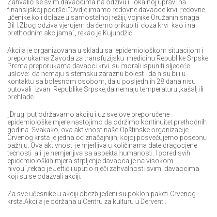
Zahvalio se svim davaocima na odzivu i lokalnoj upravi na
finansijskoj podršci.“Ovdje imamo redovne davaoce krvi, redovne
učenike koji dolaze u samostalnoj režiji, vojnike Oružanih snaga
BiH.Zbog odziva vjerujem da ćemo prikupiti doza krvi kao i na
prethodnim akcijama“, rekao je Kujundžić.
Akcija je organizovana u skladu sa epidemiološkom situacijom i
preporukama Zavoda za transfuzijsku medicinu Republike Srpske.
Prema preporukama davaoci krvi su morali ispuniti sljedeće
uslove: da nemaju sistemsku zaraznu bolest i da nisu bili u
kontaktu sa bolesnom osobom, da u posljednjih 28 dana nisu
putovali izvan Republike Srpske,da nemaju temperaturu ,kašalj ili
prehlade.
„Drugi put održavamo akciju i uz sve ove preporučene
epidemiološke mjere nastojimo da održimo kontinuitet prethodnih
godina. Svakako, ova aktivnost naše Opštinske organizacije
Crvenog krsta je jedna od značajnijih, kojoj posvećujemo posebnu
pažnju. Ova aktivnost je mjerljiva u količinama date dragocjene
tečnosti ali je nemjerljiva sa aspekta humanosti. I pored svih
epidemioloških mjera strpljenje davaoca je na visokom
nivou“,rekao je Jeftić i uputio riječi zahvalnosti svim davaocima
koji su se odazvali akciji.
Za sve učesnike u akciji obezbijeđeni su poklon paketi Crvenog
krsta.Akcija je održana u Centru za kulturu u Derventi.