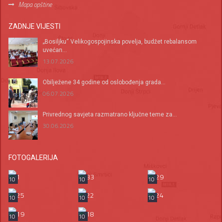
Mapa opštine
ZADNJE VIJESTI
„Bosiljku“ Velikogospojinska povelja, budžet rebalansom
uvećan...
13.07.2026
Оbilježene 34 godine od oslobođenja grada...
06.07.2026
Privrednog savjeta razmatrano ključne teme za...
30.06.2026
FOTOGALERIJA
10
10
10
10
10
10
10
10