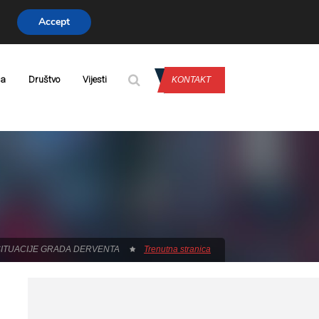
Accept
PRIJAVA
da
Društvo
Vijesti
KONTAKT
SITUACIJE GRADA DERVENTA
Trenutna stranica