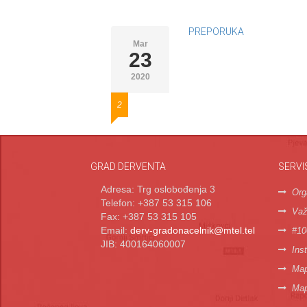
PREPORUKA
Mar
23
2020
2
GRAD DERVENTA
SERVI
Adresa: Trg oslobođenja 3
Org
Telefon: +387 53 315 106
Važn
Fax: +387 53 315 105
Email:
derv-gradonacelnik@mtel.tel
#10
JIB: 400164060007
Inst
Map
Map