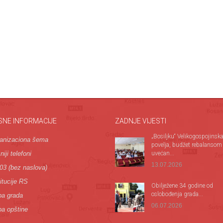
SNE INFORMACIJE
ZADNJE VIJESTI
„Bosiljku“ Velikogospojinsk
anizaciona šema
povelja, budžet rebalansom
iji telefoni
uvećan...
13.07.2026
03 (bez naslova)
itucije RS
Оbilježene 34 godine od
oslobođenja grada...
a grada
06.07.2026
a opštine