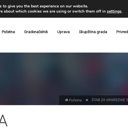
 to give you the best experience on our website.
re about which cookies we are using or switch them off in
settings
.
Početna
Gradonačelnik
Uprava
Skupština grada
Privre
ŠTAB ZA VANREDNE 
Početna
A