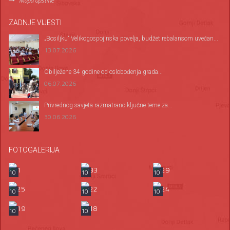
Mapa opštine
ZADNJE VIJESTI
„Bosiljku“ Velikogospojinska povelja, budžet rebalansom uvećan...
13.07.2026
Оbilježene 34 godine od oslobođenja grada...
06.07.2026
Privrednog savjeta razmatrano ključne teme za...
30.06.2026
FOTOGALERIJA
10
10
10
10
10
10
10
10