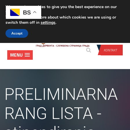
We are using cookies to give you the best experience on our
PRIJAVA
BS
website.
You can find out more about which cookies we are using or
switch them off in
settings
.
Accept
KONTAKT
MENU
PRELIMINARNA
RANG LISTA -