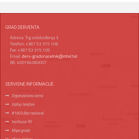
GRAD DERVENTA
Adresa: Trg oslobođenja 3
Telefon: +387 53 315 106
Fax: +387 53 315 105
Email:
derv-gradonacelnik@mtel.tel
JIB: 400164060007
SERVISNE INFORMACIJE
Organizaciona šema
Važniji telefoni
#1003 (bez naslova)
Institucije RS
Mapa grada