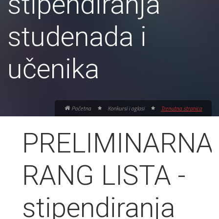
stipendiranja
studenada i
učenika
Početna
Konkursi i oglasi
Trenutna stranica
PRELIMINARNA
RANG LISTA -
stipendiranja