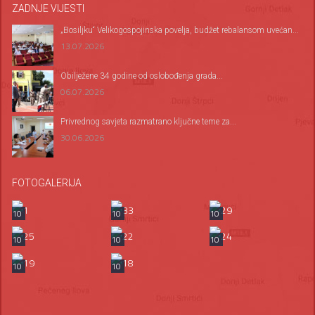
ZADNJE VIJESTI
„Bosiljku“ Velikogospojinska povelja, budžet rebalansom uvećan...
13.07.2026
Оbilježene 34 godine od oslobođenja grada...
06.07.2026
Privrednog savjeta razmatrano ključne teme za...
30.06.2026
FOTOGALERIJA
10
10
10
10
10
10
10
10