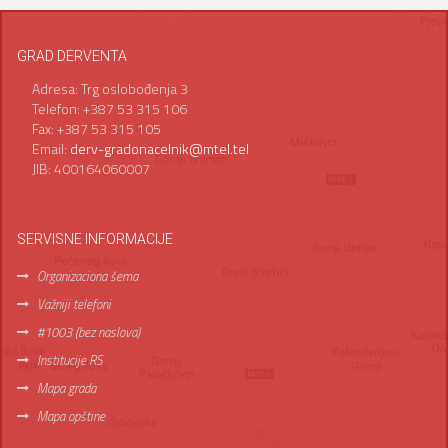
GRAD DERVENTA
Adresa: Trg oslobođenja 3
Telefon: +387 53 315 106
Fax: +387 53 315 105
Email:
derv-gradonacelnik@mtel.tel
JIB: 400164060007
SERVISNE INFORMACIJE
Organizaciona šema
Važniji telefoni
#1003 (bez naslova)
Institucije RS
Mapa grada
Mapa opštine