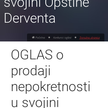
svojini Opštine
Derventa
Početna
Konkursi i oglasi
Trenutna stranica
OGLAS o
prodaji
nepokretnosti
u svojini