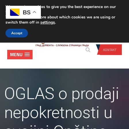
We are using cookies to give you the best experience on our
PRIJAVA
BS
website.
You can find out more about which cookies we are using or
switch them off in
settings
.
Accept
KONTAKT
MENU
OGLAS o prodaji
nepokretnosti u