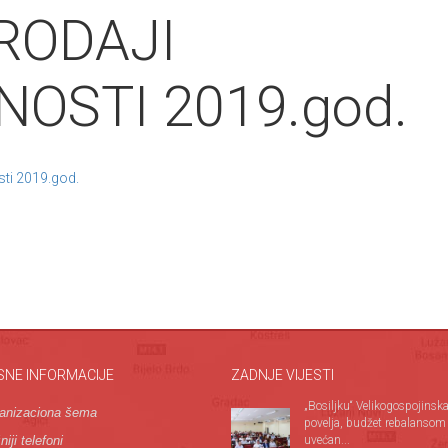
RODAJI
OSTI 2019.god.
sti 2019.god.
SNE INFORMACIJE
ZADNJE VIJESTI
„Bosiljku“ Velikogospojinsk
anizaciona šema
povelja, budžet rebalansom
iji telefoni
uvećan...