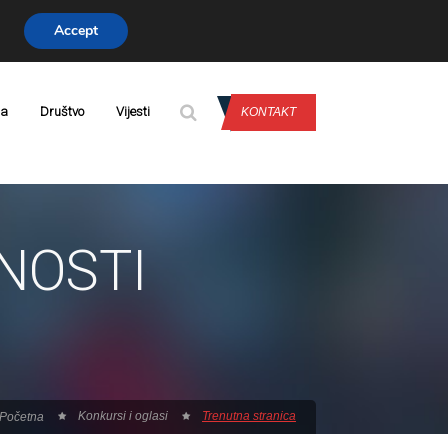
Accept
PRIJAVA
da
Društvo
Vijesti
KONTAKT
NOSTI
Konkursi i oglasi
Trenutna stranica
Početna