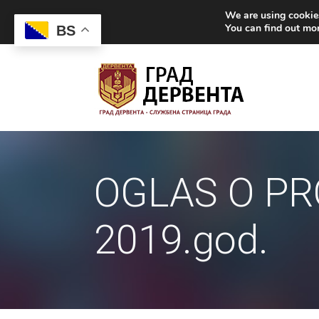
We are using cookies
You can find out mo
BS
OGLAS O PR
2019.god.