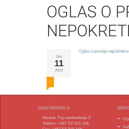
OGLAS O P
NEPOKRETN
Oglas o prodaji nepokretno
Jan
11
2019
7
GRAD DERVENTA
SERVI
Adresa: Trg oslobođenja 3
Org
Telefon: +387 53 315 106
Važn