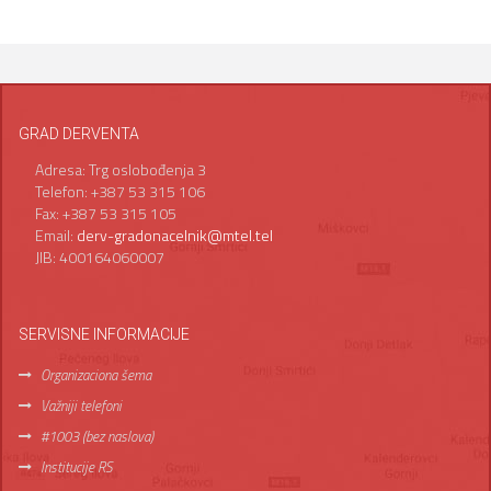
GRAD DERVENTA
Adresa: Trg oslobođenja 3
Telefon: +387 53 315 106
Fax: +387 53 315 105
Email:
derv-gradonacelnik@mtel.tel
JIB: 400164060007
SERVISNE INFORMACIJE
Organizaciona šema
Važniji telefoni
#1003 (bez naslova)
Institucije RS