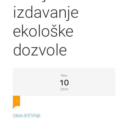
izdavanje
ekološke
dozvole
Nov
10
2020
3
OBAVJEŠTENjE