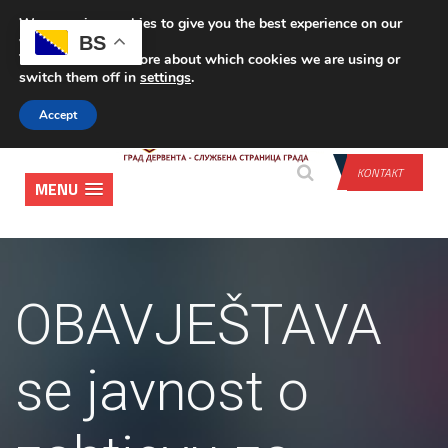
We are using cookies to give you the best experience on our
PRIJAVA
BS
website.
You can find out more about which cookies we are using or
switch them off in
settings
.
Accept
KONTAKT
MENU
OBAVJEŠTAVA
se javnost o