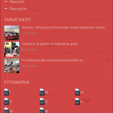
Mapa grada
Mapa opštine
ZADNJE VIJESTI
„Bosiljku“ Velikogospojinska povelja, budžet rebalansom uvećan...
13.07.2026
Оbilježene 34 godine od oslobođenja grada...
06.07.2026
Privrednog savjeta razmatrano ključne teme za...
30.06.2026
FOTOGALERIJA
10
10
10
10
10
10
10
10