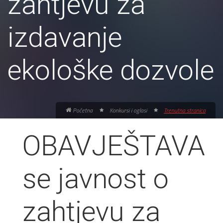
zahtjevu za
izdavanje
ekološke dozvole
Početna
Konkursi i oglasi
Trenutna stranica
OBAVJEŠTAVA
se javnost o
zahtjevu za