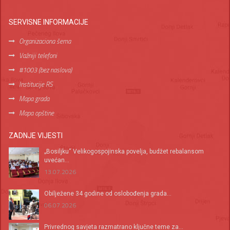
SERVISNE INFORMACIJE
Organizaciona šema
Važniji telefoni
#1003 (bez naslova)
Institucije RS
Mapa grada
Mapa opštine
ZADNJE VIJESTI
„Bosiljku“ Velikogospojinska povelja, budžet rebalansom
uvećan...
13.07.2026
Оbilježene 34 godine od oslobođenja grada...
06.07.2026
Privrednog savjeta razmatrano ključne teme za...