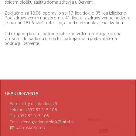
epidemiološku zaštitu doma zdravlja u Derventi.
Zaključno sa 18.06. oporavilo se 17 lica dok je 35 lica izliječeno.
Pod zdravstvenim nadzorom je 41. lice, a iz zdravstvenog nadzora
je na dan 18.06. izašlo 40 lica, a pod nadzor stavljena dva lica.
Od ukupnog broja lica kod kojih je potvrđena infekcija korona
virusom do sada su umrla tri lica koja imaju prebivalište na
području Dervente.
GRAD DERVENTA
Adresa: Trg oslobođenja 3
Telefon: +387 53 315 106
Fax: +387 53 315 105
Email:
derv-gradonacelnik@mtel.tel
JIB: 400164060007