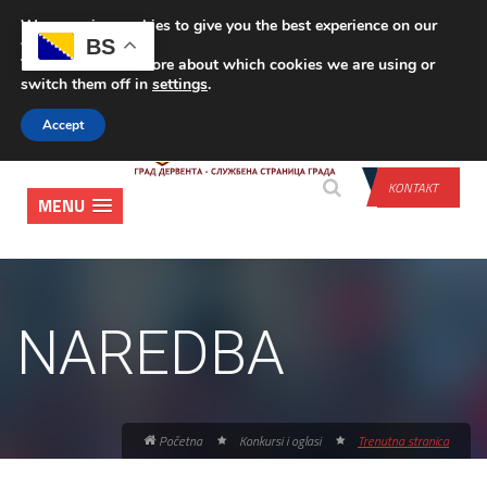
We are using cookies to give you the best experience on our
PRIJAVA
BS
website.
You can find out more about which cookies we are using or
switch them off in
settings
.
Accept
KONTAKT
MENU
NAREDBA
Početna
Konkursi i oglasi
Trenutna stranica