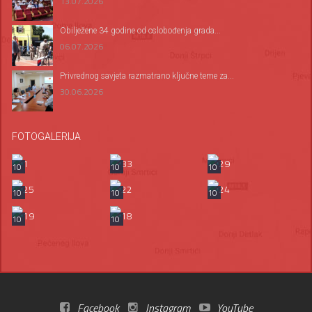
13.07.2026
Оbilježene 34 godine od oslobođenja grada...
06.07.2026
Privrednog savjeta razmatrano ključne teme za...
30.06.2026
FOTOGALERIJA
10
10
10
10
10
10
10
10
Facebook
Instagram
YouTube