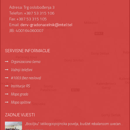
Adresa: Trg oslobođenja 3
Telefon: +387 53 315 106
Fax: +387 53 315 105
Email:
derv-gradonacelnik@mtel.tel
JIB: 400164060007
SERVISNE INFORMACIJE
Organizaciona šema
Važniji telefoni
#1003 (bez naslova)
Institucije RS
Mapa grada
Mapa opštine
ZADNJE VIJESTI
„Bosiljku“ Velikogospojinska povelja, budžet rebalansom uvećan...