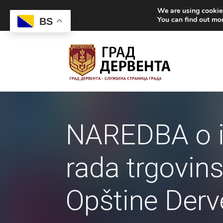
We are using cookies
You can find out mo
BS
NAREDBA o iz
rada trgovinsk
Opštine Derv