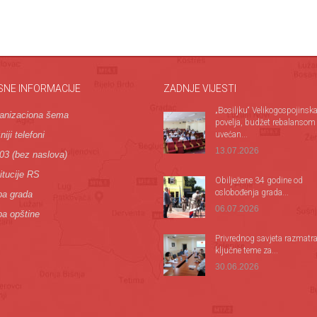
SNE INFORMACIJE
ZADNJE VIJESTI
„Bosiljku“ Velikogospojinsk
anizaciona šema
povelja, budžet rebalansom
iji telefoni
uvećan...
13.07.2026
03 (bez naslova)
itucije RS
Оbilježene 34 godine od
oslobođenja grada...
a grada
06.07.2026
a opštine
Privrednog savjeta razmatr
ključne teme za...
30.06.2026