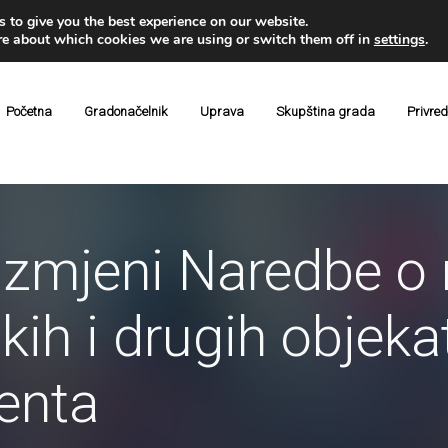
 to give you the best experience on our website.
re about which cookies we are using or switch them off in
settings
.
Početna
Gradonačelnik
Uprava
Skupština grada
Privre
mjeni Naredbe o r
ih i drugih objekata
enta