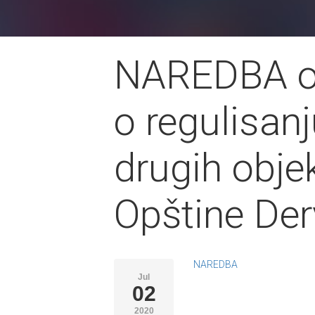
NAREDBA o 
o regulisanj
drugih objek
Opštine Der
NAREDBA
Jul
02
2020