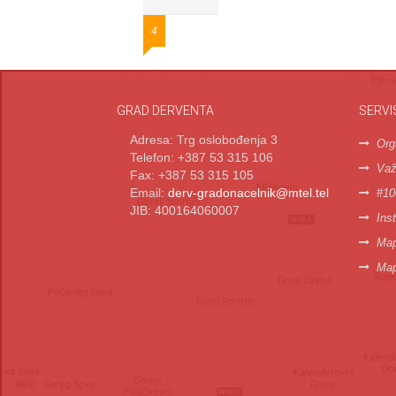
4
GRAD DERVENTA
SERVI
Adresa: Trg oslobođenja 3
Org
Telefon: +387 53 315 106
Važn
Fax: +387 53 315 105
Email:
derv-gradonacelnik@mtel.tel
#10
JIB: 400164060007
Inst
Map
Map