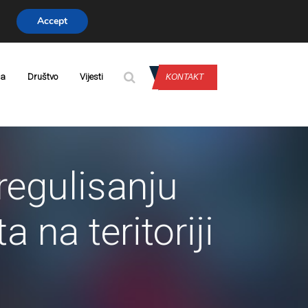
Accept
PRIJAVA
da
Društvo
Vijesti
KONTAKT
egulisanju
 na teritoriji