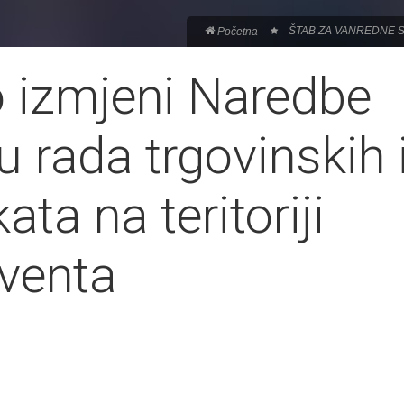
ŠTAB ZA VANREDNE 
Početna
izmjeni Naredbe
u rada trgovinskih 
ata na teritoriji
venta