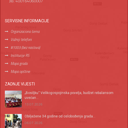
JIB: 400164060007
SERVISNE INFORMACIJE
Organizaciona šema
Važniji telefoni
#1003 (bez naslova)
Institucije RS
Mapa grada
Mapa opštine
ZADNJE VIJESTI
„Bosiljku“ Velikogospojinska povelja, budžet rebalansom
uvećan...
13.07.2026
Оbilježene 34 godine od oslobođenja grada...
06.07.2026