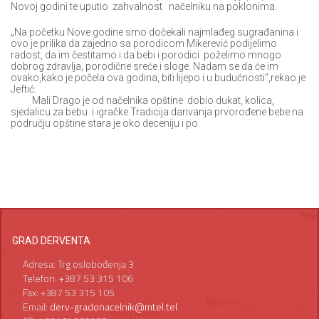
Novoj godini te uputio zahvalnost načelniku na poklonima.
„Na početku Nove godine smo dočekali najmlađeg sugrađanina i
ovo je prilika da zajedno sa porodicom Mikerević podijelimo
radost, da im čestitamo i da bebi i porodici poželimo mnogo
dobrog zdravlja, porodične sreće i sloge. Nadam se da će im
ovako,kako je počela ova godina, biti lijepo i u budućnosti“,rekao je
Jeftić.
Mali Drago je od načelnika opštine dobio dukat, kolica,
sjedalicu za bebu i igračke.Tradicija darivanja prvorođene bebe na
području opštine stara je oko deceniju i po.
GRAD DERVENTA
Adresa: Trg oslobođenja 3
Telefon: +387 53 315 106
Fax: +387 53 315 105
Email:
derv-gradonacelnik@mtel.tel