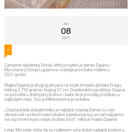
Jan
08
2021
0
Zamjenik načelnika Siniša Jeftić posjetio je danas Dajanu i
Miroslava iz Donje Lupljanice, roditelje prve bebe rođene u
2021.godini .
Majka Dajana je drugog januara na svijet donijela dječaka Dragu,
teškog 3.750 grama i dugog 57 cm. Dvadesetdvogodišnja Dajana
se porodila u dobojskoj bolnici i kaže da je porođaj protekao u
najboljem redu. Ovo je Mikerevićima prva beba.
„Osjećaj kada dobijete bebu je najljepši osjećaj.Danas su nas
obradovali i pokloni naše lokalne zajednice,kojoj se zahvaljujemo
na uspomeni koja ostaje za čitav život“, rekla je majka Dajana.
I otac Miroslav ističe da su rođenjem sina dobili najljepši poklon u