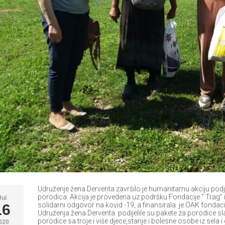
Udruženje žena Derventa završilo je humanitarnu akciju pod
porodica. Akcija je provedena uz podršku Fondacije “ Trag”
Jul
solidarni odgovor na kovid -19, a finansirala je 
16
Udruženja žena Derventa podijelile su pakete za porodice sl
porodice sa troje i više djece,starije i bolesne osobe iz sel
020