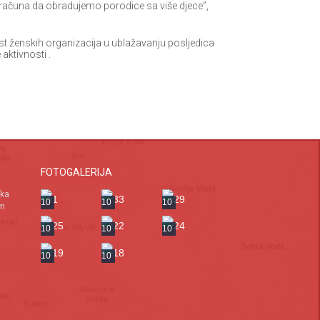
ačuna da obradujemo porodice sa više djece”,
st ženskih organizacija u ublažavanju posljedica
aktivnosti .
FOTOGALERIJA
ska
10
10
10
om
10
10
10
10
10