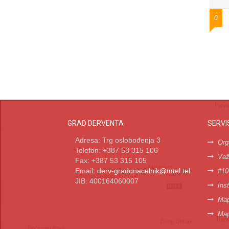
0
GRAD DERVENTA
SERVI
Adresa: Trg oslobođenja 3
Org
Telefon: +387 53 315 106
Važn
Fax: +387 53 315 105
Email:
derv-gradonacelnik@mtel.tel
#10
JIB: 400164060007
Inst
Map
Map