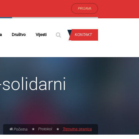
PRIJAVA
da
Društvo
Vijesti
KONTAKT
solidarni
Protokol
Trenutna stranica
Početna