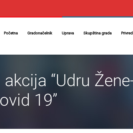
Početna
Gradonačelnik
Uprava
Skupština grada
Privre
akcija “Udru Žene-
ovid 19”