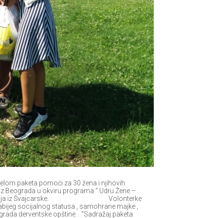
jelom paketa pomoći za 30 žena i njihovih
 iz Beograda u okviru programa “ Udru Žene –
OAK fondacija iz Švajcarske. Volonterke
abijeg socijalnog statusa , samohrane majke ,
a i grada derventske opštine. “Sadražaj paketa