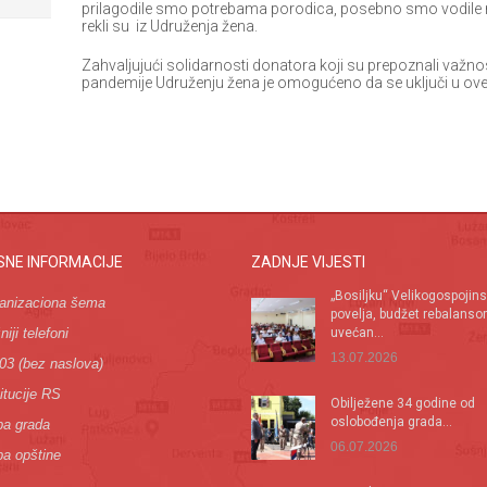
prilagodile smo potrebama porodica, posebno smo vodile r
rekli su iz Udruženja žena.
Zahvaljujući solidarnosti donatora koji su prepoznali važno
pandemije Udruženju žena je omogućeno da se uključi u ove 
SNE INFORMACIJE
ZADNJE VIJESTI
„Bosiljku“ Velikogospojin
anizaciona šema
povelja, budžet rebalans
iji telefoni
uvećan...
13.07.2026
03 (bez naslova)
itucije RS
Оbilježene 34 godine od
oslobođenja grada...
a grada
06.07.2026
a opštine