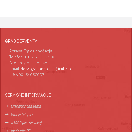
GRAD DERVENTA
Adresa: Trg oslobođenja 3
Telefon: +387 53 315 106
Fax: +387 53 315 105
Email:
derv-gradonacelnik@mtel.tel
JIB: 400164060007
SERVISNE INFORMACIJE
Organizaciona šema
Važniji telefoni
#1003 (bez naslova)
Institucije RS