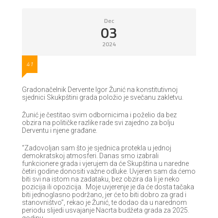
Dec
03
2024
41
Gradonačelnik Dervente Igor Žunić na konstitutivnoj
sjednici Skukpštini grada položio je svečanu zakletvu.
Žunić je čestitao svim odbornicima i poželio da bez
obzira na političke razlike rade svi zajedno za bolju
Derventu i njene građane.
“Zadovoljan sam što je sjednica protekla u jednoj
demokratskoj atmosferi. Danas smo izabrali
funkcionere grada i vjerujem da će Skupština u naredne
četiri godine donositi važne odluke. Uvjeren sam da ćemo
biti svi na istom na zadataku, bez obzira da li je neko
pozicija ili opozicija. Moje uvjerenje je da će dosta tačaka
biti jednoglasno podržano, jer će to biti dobro za grad i
stanovništvo”, rekao je Žunić, te dodao da u narednom
periodu slijedi usvajanje Nacrta budžeta grada za 2025.
godinu.