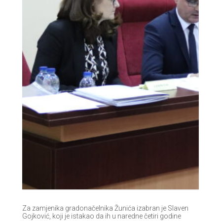
Za zamjenika gradonačelnika Žunića izabran je Slaven
Gojković, koji je istakao da ih u naredne četiri godine