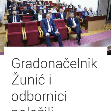
Gradonačelnik
Žunić i
odbornici