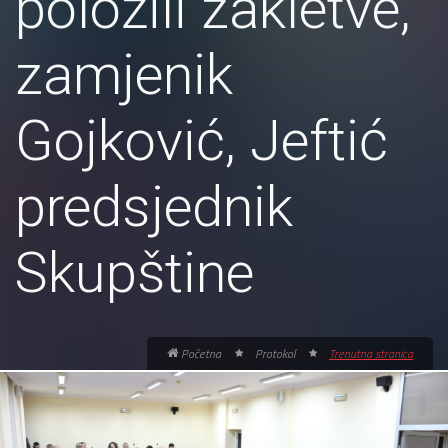
položili zakletve,
zamjenik
Gojković, Jeftić
predsjednik
Skupštine
Početna
Protokol
Trenutna stranica