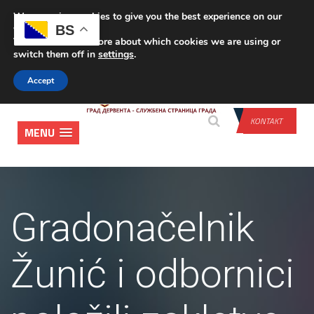
We are using cookies to give you the best experience on our
PRIJAVA
BS
website.
You can find out more about which cookies we are using or
switch them off in
settings
.
Accept
KONTAKT
MENU
Gradonačelnik
Žunić i odbornici