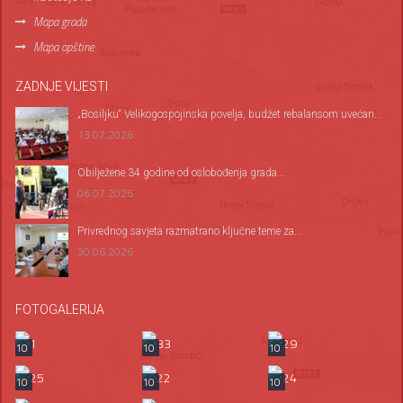
Mapa grada
Mapa opštine
ZADNJE VIJESTI
„Bosiljku“ Velikogospojinska povelja, budžet rebalansom uvećan...
13.07.2026
Оbilježene 34 godine od oslobođenja grada...
06.07.2026
Privrednog savjeta razmatrano ključne teme za...
30.06.2026
FOTOGALERIJA
10
10
10
10
10
10