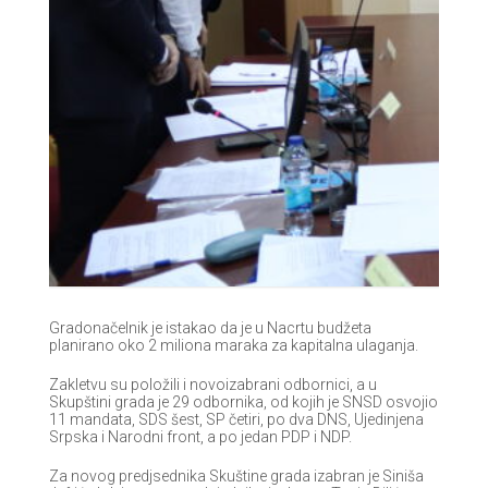
Gradonačelnik je istakao da je u Nacrtu budžeta
planirano oko 2 miliona maraka za kapitalna ulaganja.
Zakletvu su položili i novoizabrani odbornici, a u
Skupštini grada je 29 odbornika, od kojih je SNSD osvojio
11 mandata, SDS šest, SP četiri, po dva DNS, Ujedinjena
Srpska i Narodni front, a po jedan PDP i NDP.
Za novog predjsednika Skuštine grada izabran je Siniša