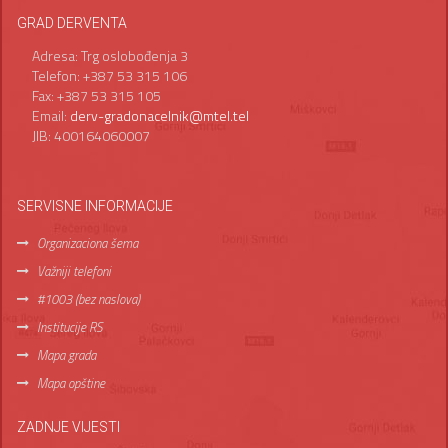
GRAD DERVENTA
Adresa: Trg oslobođenja 3
Telefon: +387 53 315 106
Fax: +387 53 315 105
Email:
derv-gradonacelnik@mtel.tel
JIB: 400164060007
SERVISNE INFORMACIJE
Organizaciona šema
Važniji telefoni
#1003 (bez naslova)
Institucije RS
Mapa grada
Mapa opštine
ZADNJE VIJESTI