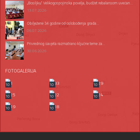
„Bosiljku“ Velikogospojinska povelja, budžet rebalansom uvećan...
13.07.2026
Оbilježene 34 godine od oslobođenja grada...
06.07.2026
Privrednog savjeta razmatrano ključne teme za...
30.06.2026
FOTOGALERIJA
10
10
10
10
10
10
10
10