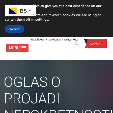
We are using cookies to give you the best experience on our
PRIJAVA
BS
website.
You can find out more about which cookies we are using or
switch them off in
settings
.
Accept
KONTAKT
MENU
OGLAS O
PROJADI